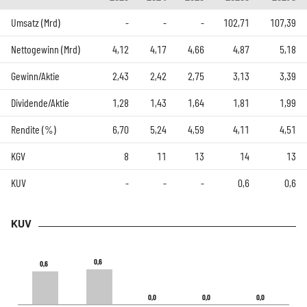
Umsatz (Mrd)
-
-
-
102,71
107,39
Nettogewinn (Mrd)
4,12
4,17
4,66
4,87
5,18
Gewinn/Aktie
2,43
2,42
2,75
3,13
3,39
Dividende/Aktie
1,28
1,43
1,64
1,81
1,99
Rendite (%)
6,70
5,24
4,59
4,11
4,51
KGV
8
11
13
14
13
KUV
-
-
-
0,6
0,6
KUV
0,6
0,6
0,6
0,6
0,0
0,0
0,0
0,0
0,0
0,0