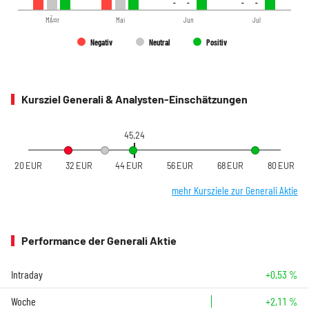
-
-
-
-
-
-
-
-
MÃ¤r
Mai
Jun
Jul
Negativ
Neutral
Positiv
Kursziel Generali & Analysten-Einschätzungen
45,24
20 EUR
32 EUR
44 EUR
56 EUR
68 EUR
80 EUR
mehr Kursziele zur Generali Aktie
Performance der Generali Aktie
Intraday
+0,53 %
Woche
+2,11 %