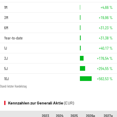
1M
+4,66 %
3M
+19,96 %
6M
+31,23 %
Year-to-date
+31,38 %
1J
+40,17 %
3J
+176,54 %
5J
+254,55 %
10J
+562,53 %
Stand: letzter Handelstag
Kennzahlen zur Generali Aktie
(EUR)
2023
2024
2025
2026e
2027e