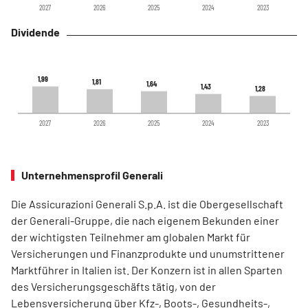
2027
2026
2025
2024
2023
Dividende
1,99
1,99
1,81
1,81
1,64
1,64
1,43
1,43
1,28
1,28
2027
2026
2025
2024
2023
Unternehmensprofil Generali
Die Assicurazioni Generali S.p.A. ist die Obergesellschaft
der Generali-Gruppe, die nach eigenem Bekunden einer
der wichtigsten Teilnehmer am globalen Markt für
Versicherungen und Finanzprodukte und unumstrittener
Marktführer in Italien ist. Der Konzern ist in allen Sparten
des Versicherungsgeschäfts tätig, von der
Lebensversicherung über Kfz-, Boots-, Gesundheits-,