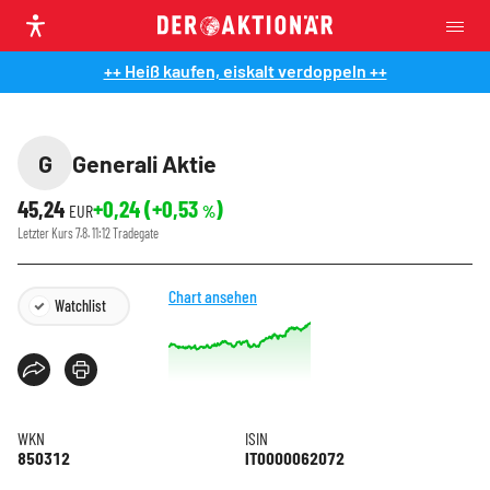
++ Heiß kaufen, eiskalt verdoppeln ++
G
Generali Aktie
45,24
+0,24
(
+0,53
)
EUR
%
Letzter Kurs
7.8. 11:12
Tradegate
Chart ansehen
Watchlist
WKN
ISIN
850312
IT0000062072