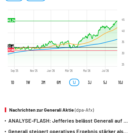
45
45,24
40
35
33,41
32,00
30
25
Sep '25
Nov '25
Jan '26
Mär '26
Mai '26
Jul '26
1D
1W
3M
6M
1J
3J
5J
10J
Nachrichten zur Generali Aktie
(dpa-Afx)
ANALYSE-FLASH: Jefferies belässt Generali auf 'Buy' - Ziel 28,50 Euro
Generali steigert operatives Ergebnis stärker als erwartet