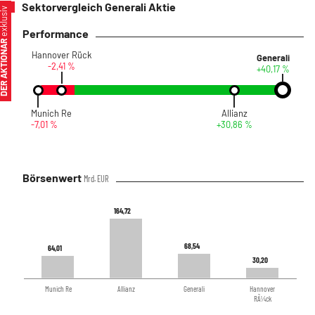
Sektorvergleich Generali Aktie
xklusiv
Performance
ER AKTIONÄR
Hannover Rück
Generali
-2,41 %
+40,17 %
Munich Re
Allianz
-7,01 %
+30,86 %
Börsenwert
Mrd. EUR
164,72
164,72
68,54
68,54
64,01
64,01
30,20
30,20
Munich Re
Allianz
Generali
Hannover
RÃ¼ck