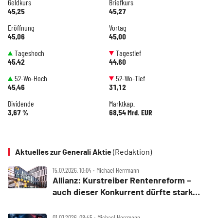
Geldkurs
Briefkurs
45,25
45,27
Eröffnung
Vortag
45,06
45,00
Tageshoch
Tagestief
45,42
44,60
52-Wo-Hoch
52-Wo-Tief
45,46
31,12
Dividende
Marktkap.
3,67 %
68,54 Mrd. EUR
Aktuelles zur Generali Aktie
(Redaktion)
15.07.2026, 10:04 ‧ Michael Herrmann
Allianz: Kurstreiber Rentenreform –
auch dieser Konkurrent dürfte stark
profitieren
01.07.2026, 08:45 ‧ Michael Herrmann