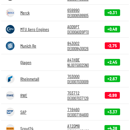
659990
+0,31
Merck
DE0006599905
A0D9PT
+0,48
MTU Aero Engines
DE000A0D9PT0
843002
-2,75
Munich Re
DE0008430026
A41HBE
+2,45
Qiagen
NL0015002SN0
703000
+2,67
Rheinmetall
DE0007030009
703712
-0,99
RWE
DE0007037129
716460
+3,37
SAP
DE0007164600
A12DM8
+4,38
Scout24