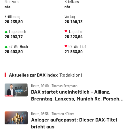
Geldkurs
Briefkurs
n/a
n/a
Eröffnung
Vortag
26.235,80
26.140,13
Tageshoch
Tagestief
26.293,77
26.223,64
52-Wo-Hoch
52-Wo-Tief
26.403,80
21.863,80
Aktuelles zur DAX Index
(Redaktion)
Heute, 09:00 ‧ Thomas Bergmann
DAX startet uneinheitlich – Allianz,
Brenntag, Lanxess, Munich Re, Porsche
SE, SUSS MicroTec im Check
Heute, 08:58 ‧ Thorsten Küfner
Anleger aufgepasst: Dieser DAX‑Titel
bricht aus