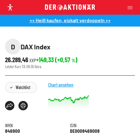
++ Heiß kaufen, eiskalt verdoppeln ++
D
DAX Index
26.289,46
+149,33
(
+0,57
)
XXP
%
Letzter Kurs
7.8. 08:36
Xetra
Chart ansehen
Watchlist
WKN
ISIN
846900
DE0008469008