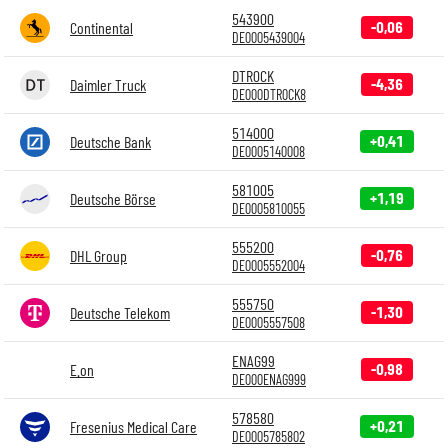
543900
-0,06
Continental
DE0005439004
DTR0CK
-4,36
Daimler Truck
DE000DTR0CK8
514000
+0,41
Deutsche Bank
DE0005140008
581005
+1,19
Deutsche Börse
DE0005810055
555200
-0,76
DHL Group
DE0005552004
555750
-1,30
Deutsche Telekom
DE0005557508
ENAG99
-0,98
E.on
DE000ENAG999
578580
+0,21
Fresenius Medical Care
DE0005785802