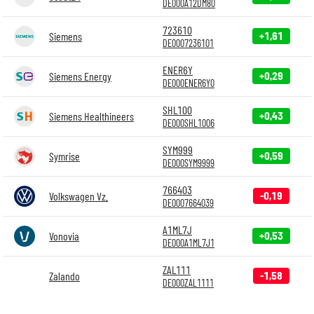
DE000A12DM80
723610
+1,61
Siemens
DE0007236101
ENER6Y
+0,29
Siemens Energy
DE000ENER6Y0
SHL100
+0,43
Siemens Healthineers
DE000SHL1006
SYM999
+0,59
Symrise
DE000SYM9999
766403
-0,19
Volkswagen Vz.
DE0007664039
A1ML7J
+0,53
Vonovia
DE000A1ML7J1
ZAL111
-1,58
Zalando
DE000ZAL1111