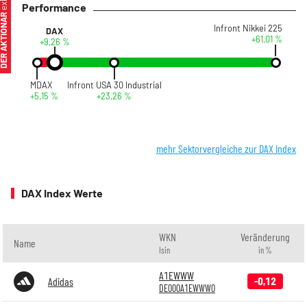
Performance
ER AKTIONÄR
Infront Nikkei 225
DAX
+61,01 %
+9,26 %
MDAX
Infront USA 30 Industrial
+5,15 %
+23,26 %
mehr Sektorvergleiche zur DAX Index
DAX Index Werte
WKN
Veränderung
Name
Isin
in %
A1EWWW
-0,12
Adidas
DE000A1EWWW0