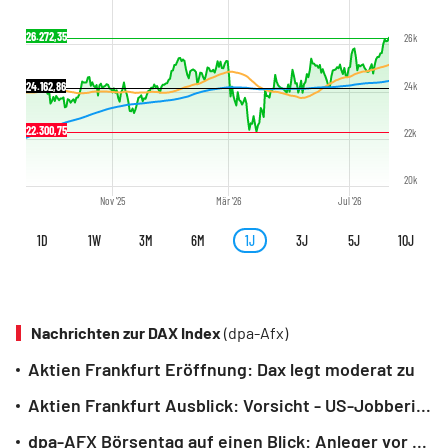
26.272,35
26k
24.162,86
24k
22.300,75
22k
20k
Nov '25
Mär '26
Jul '26
1D
1W
3M
6M
1J
3J
5J
10J
Nachrichten zur DAX Index
(dpa-Afx)
Aktien Frankfurt Eröffnung: Dax legt moderat zu
Aktien Frankfurt Ausblick: Vorsicht - US-Jobbericht und Iran-Unsicherheit
dpa-AFX Börsentag auf einen Blick: Anleger vor US-Jobdaten vorsichtig