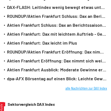
DAX-FLASH: Leitindex wenig bewegt etwas unter seinem Rekordhoch
ROUNDUP/Aktien Frankfurt Schluss: Dax an Berichtssaison-Höhepunkt kaum verändert
Aktien Frankfurt Schluss: Dax an Berichtssaison-Höhepunkt kaum verändert
Aktien Frankfurt: Dax mit leichtem Auftrieb - Gewinnmitnahmen bei Siemens-Aktien
Aktien Frankfurt: Dax leicht im Plus
ROUNDUP/Aktien Frankfurt Eröffnung: Dax nimmt sich weitere Auszeit
Aktien Frankfurt Eröffnung: Dax nimmt sich weitere Auszeit
Aktien Frankfurt Ausblick: Moderate Gewinne erwartet
dpa-AFX Börsentag auf einen Blick: Leichte Gewinne erwartet
alle Nachrichten zur DAX Index
Sektorvergleich DAX Index
xklusiv