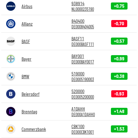
938914
+0,75
Airbus
NL0000235190
840400
-0,70
Allianz
DE0008404005
BASF11
+0,57
BASF
DE000BASF111
BAY001
+0,99
Bayer
DE000BAY0017
519000
+0,38
BMW
DE0005190003
520000
-0,93
Beiersdorf
DE0005200000
A1DAHH
+1,48
Brenntag
DE000A1DAHH0
CBK100
+1,53
Commerzbank
DE000CBK1001