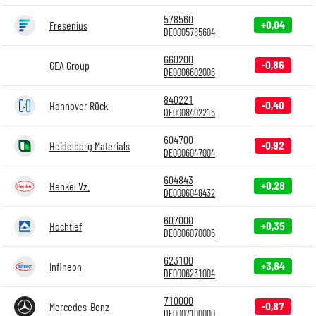
578560
+0,04
Fresenius
DE0005785604
660200
-0,86
GEA Group
DE0006602006
840221
-0,40
Hannover Rück
DE0008402215
604700
-0,92
Heidelberg Materials
DE0006047004
604843
+0,28
Henkel Vz.
DE0006048432
607000
+0,35
Hochtief
DE0006070006
623100
+3,64
Infineon
DE0006231004
710000
-0,87
Mercedes-Benz
DE0007100000