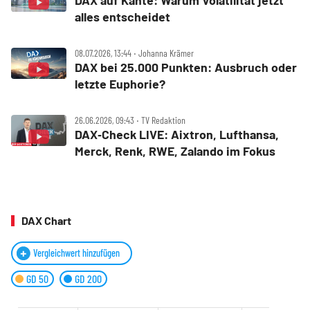
DAX auf Kante: Warum Volatilität jetzt
alles entscheidet
08.07.2026, 13:44 ‧ Johanna Krämer
DAX bei 25.000 Punkten: Ausbruch oder
letzte Euphorie?
26.06.2026, 09:43 ‧ TV Redaktion
DAX‑Check LIVE: Aixtron, Lufthansa,
Merck, Renk, RWE, Zalando im Fokus
DAX Chart
Vergleichwert hinzufügen
GD 50
GD 200