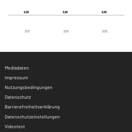
0,00
0,00
0,00
0,00
0,00
0,00
2027
2026
2025
Mediadaten
Impressum
Nutzungsbedingungen
Datenschutz
Barrierefreiheitserklärung
Datenschutzeinstellungen
Videotext