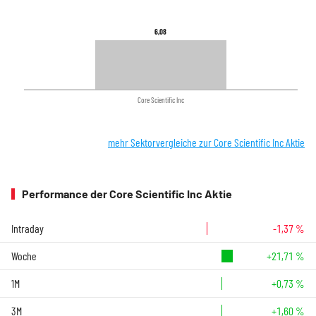
6,08
6,08
Core Scientific Inc
mehr Sektorvergleiche zur Core Scientific Inc Aktie
Performance der Core Scientific Inc Aktie
Intraday
-1,37 %
Woche
+21,71 %
1M
+0,73 %
3M
+1,60 %