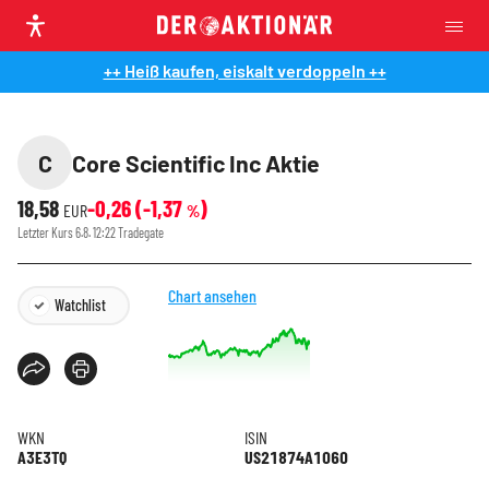
++ Heiß kaufen, eiskalt verdoppeln ++
C
Core Scientific Inc Aktie
18,58
-0,26
(
-1,37
)
EUR
%
Letzter Kurs
6.8. 12:22
Tradegate
Chart ansehen
Watchlist
WKN
ISIN
A3E3TQ
US21874A1060