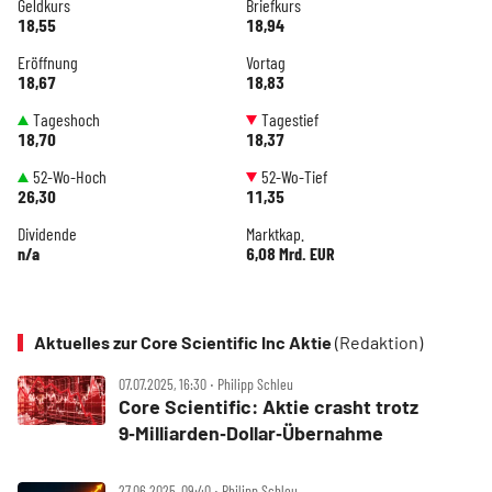
Geldkurs
Briefkurs
18,55
18,94
Eröffnung
Vortag
18,67
18,83
Tageshoch
Tagestief
18,70
18,37
52-Wo-Hoch
52-Wo-Tief
26,30
11,35
Dividende
Marktkap.
n/a
6,08 Mrd. EUR
Aktuelles zur Core Scientific Inc Aktie
(Redaktion)
07.07.2025, 16:30 ‧ Philipp Schleu
Core Scientific: Aktie crasht trotz
9‑Milliarden‑Dollar‑Übernahme
27.06.2025, 09:40 ‧ Philipp Schleu