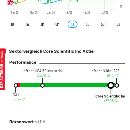
12,30
11,55
10
Sep '25
Nov '25
Jan '26
Mär '26
Mai '26
Jul '26
1D
1W
3M
6M
1J
3J
5J
10J
Sektorvergleich Core Scientific Inc Aktie
xklusiv
Performance
ER AKTIONÄR
Infront USA 30 Industrial
Infront Nikkei 225
+23,26 %
+61,01 %
DAX
Core Scientific Inc
+9,56 %
+57,98 %
Börsenwert
Mrd. EUR