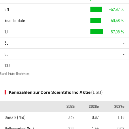
6M
+52,97 %
Year-to-date
+50,58 %
1J
+57,98 %
3J
-
5J
-
10J
-
Stand: letzter Handelstag
Kennzahlen zur Core Scientific Inc Aktie
(USD)
2025
2026e
2027e
Umsatz (Mrd)
0,32
0,67
1,16
Nettogewinn (Mrd)
-0,29
-1,55
0,07