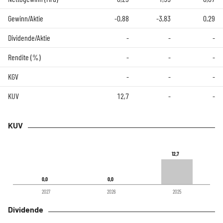
Gewinn/Aktie
-0,88
-3,83
0,29
Dividende/Aktie
-
-
-
Rendite (%)
-
-
-
KGV
-
-
-
KUV
12,7
-
-
KUV
12,7
12,7
0,0
0,0
0,0
0,0
2027
2026
2025
Dividende