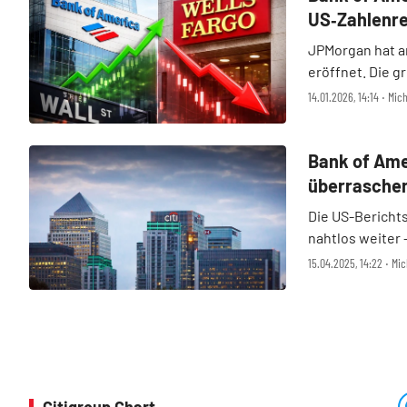
US‑Zahlenre
JPMorgan hat a
eröffnet. Die g
ganzer Linie ü
14.01.2026, 14:14 ‧ Mi
America, Citigr
nachgezogen u .
Bank of Ame
überraschen
Die US-Bericht
nahtlos weiter 
Sowohl die Bank
15.04.2025, 14:22 ‧ M
ersten Quartal
übertroffen.