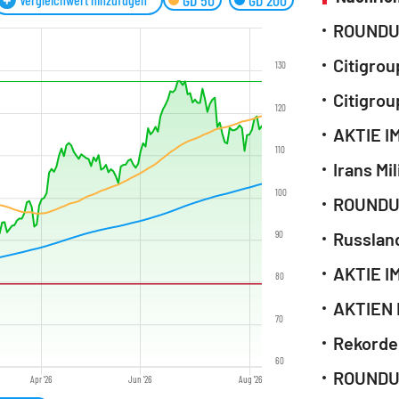
GD 50
GD 200
130
120
110
Irans Mi
100
90
80
70
Rekordei
60
Apr '26
Jun '26
Aug '26