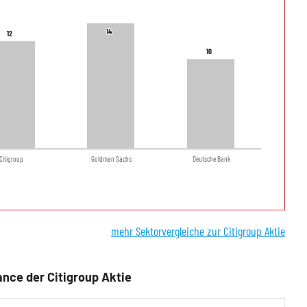
14
14
12
12
10
10
Citigroup
Goldman Sachs
Deutsche Bank
mehr Sektorvergleiche zur Citigroup Aktie
nce der Citigroup Aktie