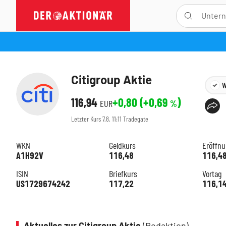
Citigroup Aktie
W
116,94
+0,80
(
+0,69
)
EUR
%
Letzter Kurs
7.8. 11:11
Tradegate
WKN
Geldkurs
Eröffn
A1H92V
116,48
116,4
ISIN
Briefkurs
Vortag
US1729674242
117,22
116,1
Aktuelles zur Citigroup Aktie
(Redaktion)