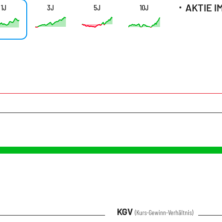
1J
3J
5J
10J
KGV
(Kurs-Gewinn-Verhältnis)