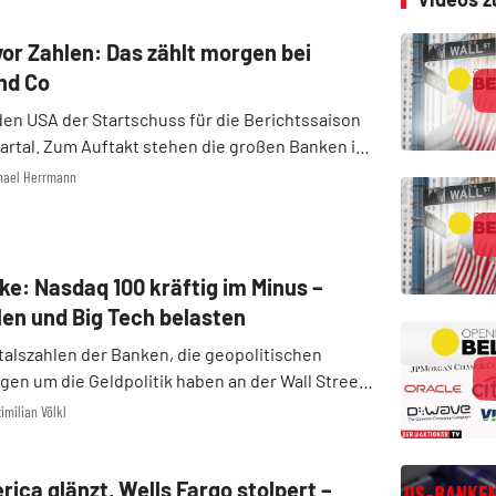
or Zahlen: Das zählt morgen bei
nd Co
 den USA der Startschuss für die Berichtssaison
artal. Zum Auftakt stehen die großen Banken im
artungen sind hoch. DER AKTIONÄR zeigt, was
chael Herrmann
gigen Zahlenreigen von Bank of America,
e: Nasdaq 100 kräftig im Minus –
en und Big Tech belasten
alszahlen der Banken, die geopolitischen
gen um die Geldpolitik haben an der Wall Street
ig Tech für Verluste gesorgt. Der Dow Jones fiel
imilian Völkl
Prozent auf 49.150 Punkte. Dagegen gaben der
ica glänzt, Wells Fargo stolpert –