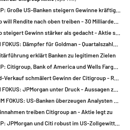
ROUNDUP: Große US-Banken steigern Gewinne kräftig - Aktien legen zu
Citigroup will Rendite nach oben treiben - 30 Milliarden für Aktienrückkauf
Citigroup steigert Gewinn stärker als gedacht - Aktie steigt
AKTIE IM FOKUS: Dämpfer für Goldman - Quartalszahlen kein Treiber
litärführung erklärt Banken zu legitimen Zielen
ROUNDUP: Citigroup, Bank of America und Wells Fargo können nicht überzeugen
Russland-Verkauf schmälert Gewinn der Citigroup - Renditeziel bestätigt
AKTIE IM FOKUS: JPMorgan unter Druck - Aussagen zum Konsumumfeld und Kosten
AKTIEN IM FOKUS: US-Banken überzeugen Analysten - Anleger teils vorsichtig
nnahmen treiben Citigroup an - Aktie legt zu
ROUNDUP: JPMorgan und Citi robust im US-Zollgewitter - Wells Fargo schwächelt