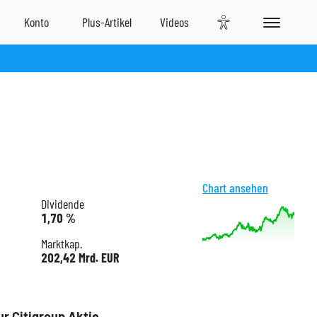
Chart ansehen
Dividende
1,70 %
Marktkap.
202,42 Mrd. EUR
ur Citigroup Aktie