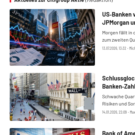
US‑Banken v
JPMorgan u
Morgen fällt in
zum zweiten Qu
Fokus. Die Erw
13.07.2026, 13:32 ‧ Mi
genau beim mor
Citigroup, ...
Schlussglock
Banken‑Zahl
Schwache Quart
Risiken und Sor
vor allem bei B
14.01.2026, 22:09 ‧ Max
lediglich 0,09 
Nasd ...
Bank of Amer