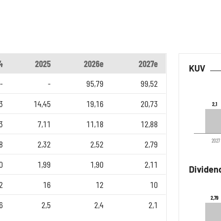
4
2025
2026e
2027e
KUV
-
-
95,79
99,52
3
14,45
19,16
20,73
2,1
2,1
3
7,11
11,18
12,88
2027
8
2,32
2,52
2,79
0
1,99
1,90
2,11
Dividen
2
16
12
10
2,79
2,79
6
2,5
2,4
2,1