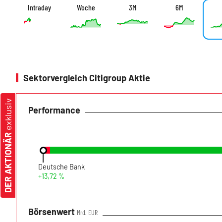
Intraday
Woche
3M
6M
Sektorvergleich Citigroup Aktie
exklusiv
Performance
DER AKTIONÄR
Deutsche Bank
+13,72 %
Börsenwert
Mrd. EUR