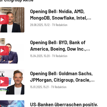
Opening Bell: Nvidia, AMD,
MongoDB, Snowflake, Intel,
Alphabet, Ralph Lauren, Bank of
28.08.2025, 15:12 ‧ TV Redaktion
America, Citigroup
Opening Bell: BYD, Bank of
America, Boeing, Dow Inc.,
Citigroup, Johnson & Johnson,
15.04.2025, 15:20 ‧ TV Redaktion
Netflix, Intel, BP
Opening Bell: Goldman Sachs,
JPMorgan, Citigroup, Oracle,
Constellation Energy, Vistra
15.01.2025, 15:21 ‧ TV Redaktion
Energy, D‑Wave
US‑Banken überraschen positiv.