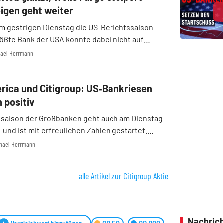
igen geht weiter
m gestrigen Dienstag die US-Berichtssaison
rößte Bank der USA konnte dabei nicht auf
berzeugen. Am Mittwoch haben mit der Bank of
chael Herrmann
oup und Wells Fargo gleich drei Konkurrenten
..
rica und Citigroup: US‑Bankriesen
 positiv
ssaison der Großbanken geht auch am Dienstag
– und ist mit erfreulichen Zahlen gestartet.
 of America als auch die Citigroup haben im
ichael Herrmann
 2025 die Erwartungen der Analysten
alle Artikel zur Citigroup Aktie
Nachrich
Vergleichwert hinzufügen