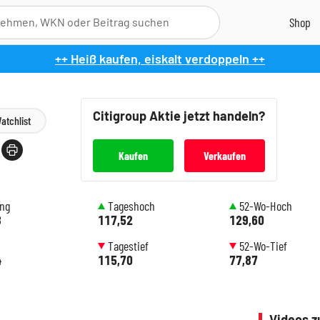
++ Heiß kaufen, eiskalt verdoppeln ++
Citigroup
Aktie jetzt handeln?
atchlist
Kaufen
Verkaufen
ung
Tageshoch
52-Wo-Hoch
8
117,52
129,60
Tagestief
52-Wo-Tief
4
115,70
77,87
Videos z