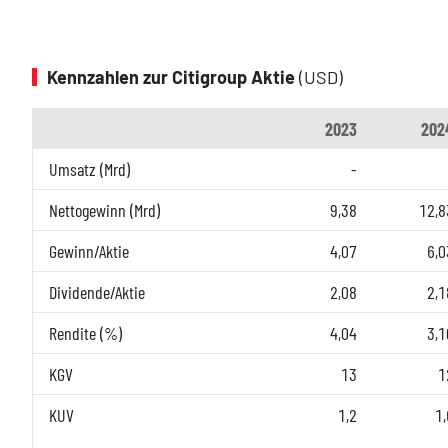
Kennzahlen zur Citigroup Aktie
(USD)
2023
202
Umsatz (Mrd)
-
Nettogewinn (Mrd)
9,38
12,8
Gewinn/Aktie
4,07
6,0
Dividende/Aktie
2,08
2,1
Rendite (%)
4,04
3,1
KGV
13
1
KUV
1,2
1,