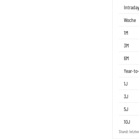
Intrada
Woche
1M
3M
6M
Year-to
1J
3J
5J
10J
Stand: letzte