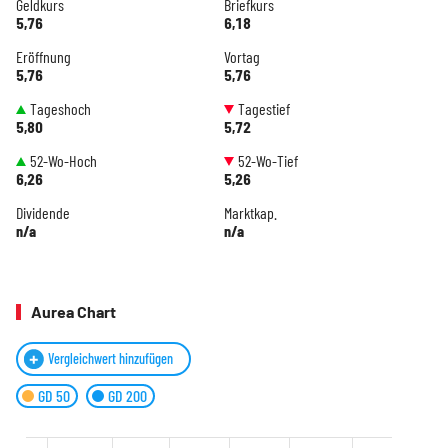
Geldkurs
Briefkurs
5,76
6,18
Eröffnung
Vortag
5,76
5,76
Tageshoch
Tagestief
5,80
5,72
52-Wo-Hoch
52-Wo-Tief
6,26
5,26
Dividende
Marktkap.
n/a
n/a
Aurea Chart
Vergleichwert hinzufügen
GD 50
GD 200