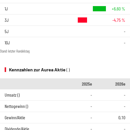
1J
+6,60 %
3J
-4,75 %
5J
-
10J
-
Stand: letzter Handelstag
Kennzahlen zur Aurea Aktie
( )
2025e
2026e
Umsatz ()
-
-
Nettogewinn ()
-
-
Gewinn/Aktie
-
0,10
Dividende/Aktie
-
-