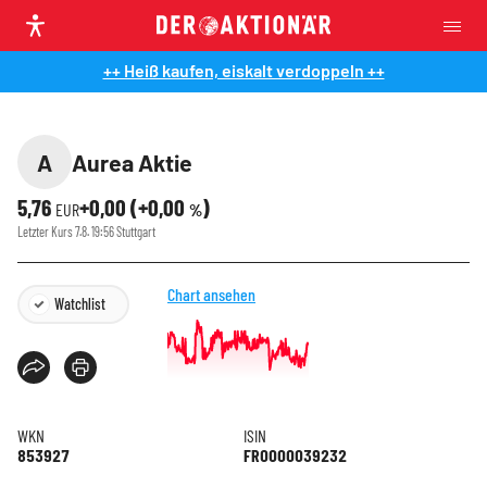
++ Heiß kaufen, eiskalt verdoppeln ++
A
Aurea Aktie
5,76
+0,00
(
+0,00
)
EUR
%
Letzter Kurs
7.8. 19:56
Stuttgart
Chart ansehen
Watchlist
WKN
ISIN
853927
FR0000039232