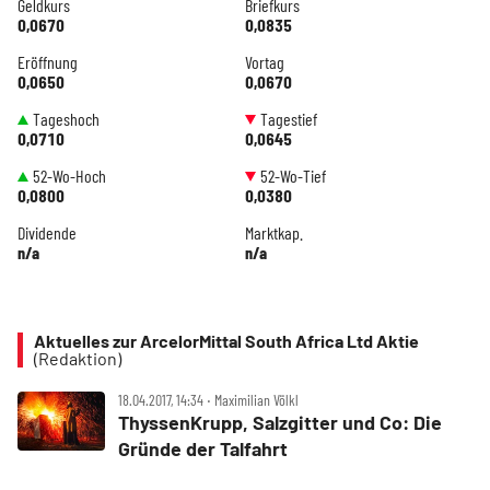
Geldkurs
Briefkurs
0,0670
0,0835
Eröffnung
Vortag
0,0650
0,0670
Tageshoch
Tagestief
0,0710
0,0645
52-Wo-Hoch
52-Wo-Tief
0,0800
0,0380
Dividende
Marktkap.
n/a
n/a
Aktuelles zur ArcelorMittal South Africa Ltd Aktie
(Redaktion)
18.04.2017, 14:34 ‧ Maximilian Völkl
ThyssenKrupp, Salzgitter und Co: Die
Gründe der Talfahrt