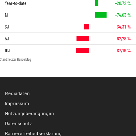
Year-to-date
+20,72 %
1J
+74,03 %
3J
-34,31 %
5J
-82,28 %
10J
-87,19 %
Stand: letzter Handelstag
Mediadaten
Impressum
Nutzungsbedingungen
Datenschutz
Barrierefreiheitserklärung