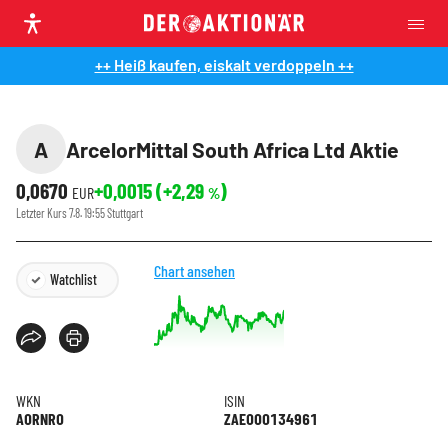
++ Heiß kaufen, eiskalt verdoppeln ++
A
ArcelorMittal South Africa Ltd Aktie
0,0670
+0,0015
(
+2,29
)
EUR
%
Letzter Kurs
7.8. 19:55
Stuttgart
Chart ansehen
Watchlist
WKN
ISIN
A0RNR0
ZAE000134961