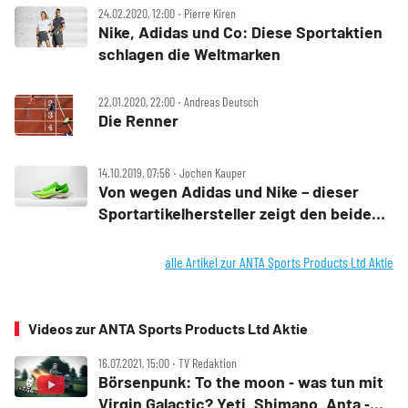
Outdoor is „in“ ‑ Yeti Holdings, Clarus,
24.02.2020, 12:00 ‧ Pierre Kiren
Anta Sports stellt Adidas und Nike in
Nike, Adidas und Co: Diese Sportaktien
den Schatten
schlagen die Weltmarken
22.01.2020, 22:00 ‧ Andreas Deutsch
Die Renner
14.10.2019, 07:56 ‧ Jochen Kauper
Von wegen Adidas und Nike – dieser
Sportartikelhersteller zeigt den beiden
Giganten die Rücklichter
alle Artikel zur ANTA Sports Products Ltd Aktie
Videos zur ANTA Sports Products Ltd Aktie
16.07.2021, 15:00 ‧ TV Redaktion
Börsenpunk: To the moon ‑ was tun mit
Virgin Galactic? Yeti, Shimano, Anta ‑