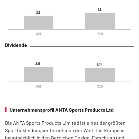
2,6
2,6
2,2
2,2
2026
2025
Dividende
2,41
2,41
2,31
2,31
2026
2025
Unternehmensprofil ANTA Sports Products Ltd
Die ANTA Sports Products Limited ist eines der größten
Sportbekleidungsunternehmen der Welt. Die Gruppe ist
hauptsächlich in den Bereichen Design, Forschung und