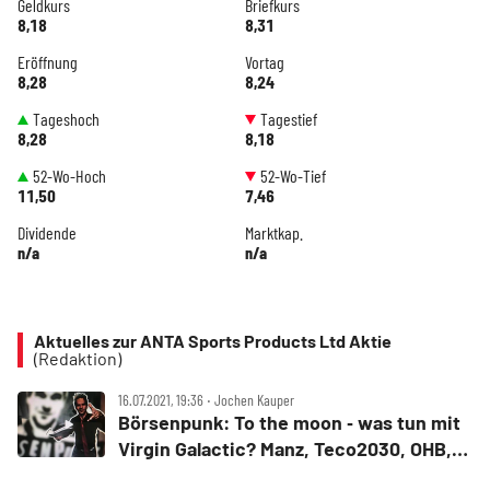
Geldkurs
Briefkurs
8,18
8,31
Eröffnung
Vortag
8,28
8,24
Tageshoch
Tagestief
8,28
8,18
52-Wo-Hoch
52-Wo-Tief
11,50
7,46
Dividende
Marktkap.
n/a
n/a
Aktuelles zur ANTA Sports Products Ltd Aktie
(Redaktion)
16.07.2021, 19:36 ‧ Jochen Kauper
Börsenpunk: To the moon ‑ was tun mit
Virgin Galactic? Manz, Teco2030, OHB,
Thule, Shimano, MagForce im Check ‑