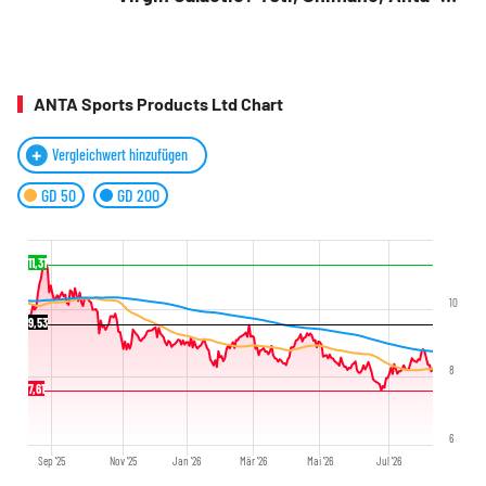
die besten Urlaubsaktien der Welt
ANTA Sports Products Ltd Chart
Vergleichwert hinzufügen
GD 50
GD 200
11,31
10
9,53
8
7,61
6
Sep '25
Nov '25
Jan '26
Mär '26
Mai '26
Jul '26