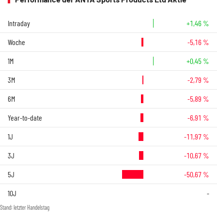
Intraday
+1,46 %
Woche
-5,16 %
1M
+0,45 %
3M
-2,79 %
6M
-5,89 %
Year-to-date
-6,91 %
1J
-11,97 %
3J
-10,67 %
5J
-50,67 %
10J
-
Stand: letzter Handelstag