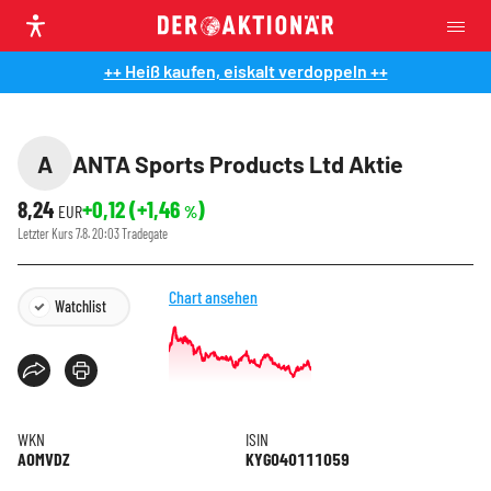
++ Heiß kaufen, eiskalt verdoppeln ++
A
ANTA Sports Products Ltd Aktie
8,24
+0,12
(
+1,46
)
EUR
%
Letzter Kurs
7.8. 20:03
Tradegate
Chart ansehen
Watchlist
WKN
ISIN
A0MVDZ
KYG040111059