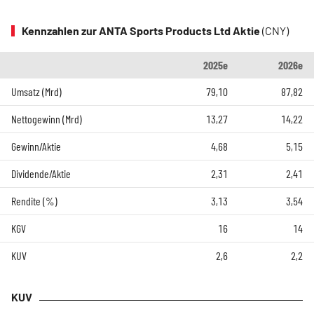
Kennzahlen zur ANTA Sports Products Ltd Aktie
(CNY)
2025e
2026e
Umsatz (Mrd)
79,10
87,82
Nettogewinn (Mrd)
13,27
14,22
Gewinn/Aktie
4,68
5,15
Dividende/Aktie
2,31
2,41
Rendite (%)
3,13
3,54
KGV
16
14
KUV
2,6
2,2
KUV