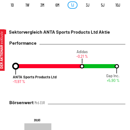
1D
1W
3M
6M
1J
3J
5J
10J
Sektorvergleich ANTA Sports Products Ltd Aktie
xklusiv
Performance
ER AKTIONÄR
Adidas
-0,21 %
Gap Inc.
ANTA Sports Products Ltd
+5,90 %
-11,97 %
Börsenwert
Mrd. EUR
28,93
28,93