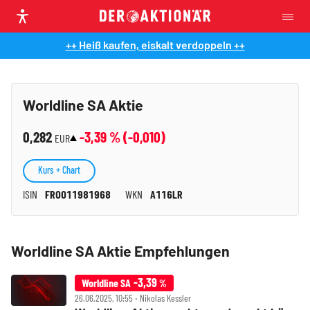
++ Heiß kaufen, eiskalt verdoppeln ++
Worldline SA Aktie
0,282
-3,39
% (
-0,010
)
EUR
Kurs + Chart
ISIN
FR0011981968
WKN
A116LR
Worldline SA Aktie Empfehlungen
-3,39
Worldline SA
%
26.06.2025, 10:55 ‧ Nikolas Kessler