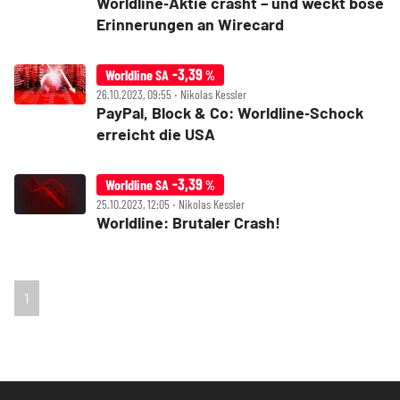
Worldline‑Aktie crasht – und weckt böse
Erinnerungen an Wirecard
-3,39
Worldline SA
%
26.10.2023, 09:55 ‧ Nikolas Kessler
PayPal, Block & Co: Worldline‑Schock
erreicht die USA
-3,39
Worldline SA
%
25.10.2023, 12:05 ‧ Nikolas Kessler
Worldline: Brutaler Crash!
1