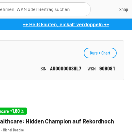
++ Heiß kaufen, eiskalt verdoppeln ++
Kurs + Chart
ISIN
AU000000SHL7
WKN
909081
+1,60
hcare
%
althcare: Hidden Champion auf Rekordhoch
0 ‧ Michel Doepke