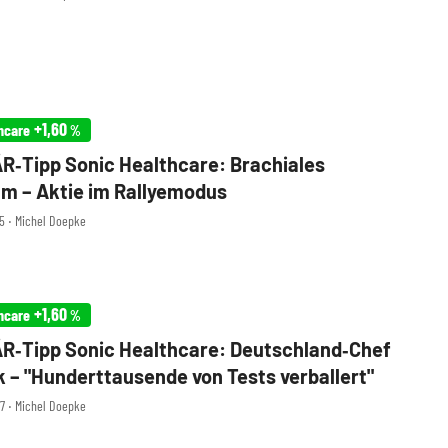
+1,60
hcare
%
‑Tipp Sonic Healthcare: Brachiales
m – Aktie im Rallyemodus
35 ‧ Michel Doepke
+1,60
hcare
%
R‑Tipp Sonic Healthcare: Deutschland‑Chef
ik – "Hunderttausende von Tests verballert"
27 ‧ Michel Doepke