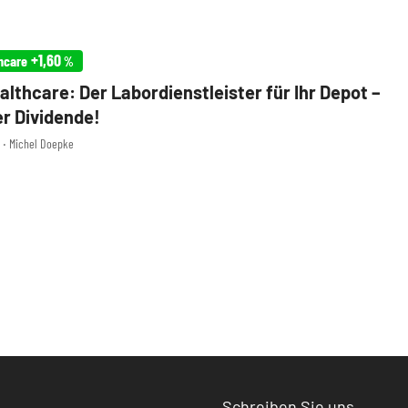
+1,60
hcare
%
althcare: Der Labordienstleister für Ihr Depot –
er Dividende!
9 ‧ Michel Doepke
Schreiben Sie uns