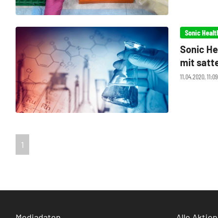
Sonic Healt
Sonic He
mit satt
11.04.2020, 11:0
1
Mediadaten
Alle Aktien