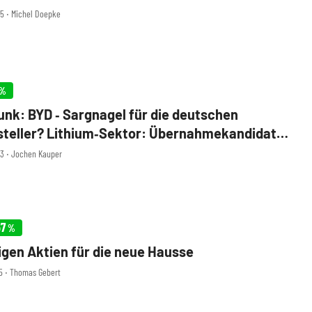
55 ‧ Michel Doepke
%
nk: BYD ‑ Sargnagel für die deutschen
teller? Lithium‑Sektor: Übernahmekandidaten
 Ricard eröffnet das 80‑Promille‑Depot ‑
33 ‧ Jochen Kauper
 Ichoku, Paul Hartmann, MBB im Check
67
%
tigen Aktien für die neue Hausse
05 ‧ Thomas Gebert