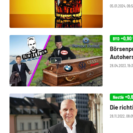
05.01.2024, 09:
+0,90
BYD
Börsenpu
Autohers
– Pernod
28.04.2023, 19:
Deckers,
+0,
Nestlé
Die rich
28.11.2022, 08: