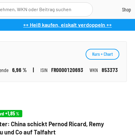
++ Heiß kaufen, eiskalt verdoppeln ++
Kurs + Chart
dende
6,96 %
ISIN
FR0000120693
WKN
853373
+1,85
ard
%
ter: China schickt Pernod Ricard, Remy
u und Co auf Talfahrt