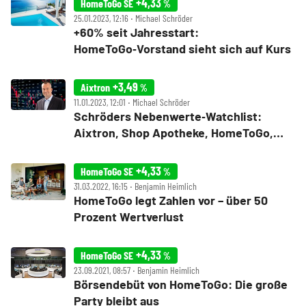
+4,33
HomeToGo SE
%
25.01.2023, 12:16 ‧ Michael Schröder
+60% seit Jahresstart:
HomeToGo‑Vorstand sieht sich auf Kurs
+3,49
Aixtron
%
11.01.2023, 12:01 ‧ Michael Schröder
Schröders Nebenwerte‑Watchlist:
Aixtron, Shop Apotheke, HomeToGo,
Varta, Teamviewer, LPKF Laser, Traton –
Sprinter, Dauerläufer und Nachzügler –
+4,33
HomeToGo SE
%
der Jahresstart 2023
31.03.2022, 16:15 ‧ Benjamin Heimlich
HomeToGo legt Zahlen vor – über 50
Prozent Wertverlust
+4,33
HomeToGo SE
%
23.09.2021, 08:57 ‧ Benjamin Heimlich
Börsendebüt von HomeToGo: Die große
Party bleibt aus