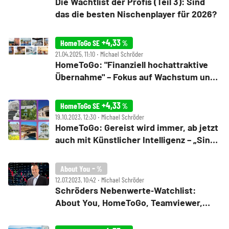
Die Wachtlist der Profis (Teil 3): Sind
das die besten Nischenplayer für 2026?
+4,33
HomeToGo SE
%
21.04.2025, 11:10 ‧ Michael Schröder
HomeToGo: "Finanziell hochattraktive
Übernahme" – Fokus auf Wachstum und
Profitabilität – buchen?
+4,33
HomeToGo SE
%
19.10.2023, 12:30 ‧ Michael Schröder
HomeToGo: Gereist wird immer, ab jetzt
auch mit Künstlicher Intelligenz – „Sind
voll auf Kurs“
-
About You
%
12.07.2023, 10:42 ‧ Michael Schröder
Schröders Nebenwerte‑Watchlist:
About You, HomeToGo, Teamviewer,
Aixtron – von wegen Sommerflaute!