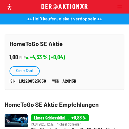
++ Heiß kaufen, eiskalt verdoppeln ++
HomeToGo SE Aktie
1,00
+4,33
% (
+0,04
)
EUR
Kurs + Chart
ISIN
LU2290523658
WKN
A2QM3K
HomeToGo SE Aktie Empfehlungen
+0,88
Limes Schlosskliniken AG
%
19.01.2026, 12:12 ‧ Michael Schröder