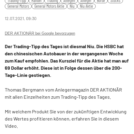
Trading-Tipp
Handel
Trading
Anlegen
Anleger
Börse
Stocks
fulls
General Motors
General Motors Aktie
Niu
Niu Aktie
12.07.2021, 09:30
DER AKTIONÄR bei Google bevorzugen
Der Trading-Tipp des Tages ist diesmal Niu. Die HSBC hat
den chinesischen Autobauer in der vergangenen Woche
zum Kauf empfohlen. Das Kursziel für die Aktie hat man auf
69 Dollar erhöht. Diese ist in Folge dessen über die 200-
Tage-Linie gestiegen.
Thomas Bergmann vom Anlegermagazin DER AKTIONÄR
mit allen Einzelheiten zum Trading-Tipp des Tages.
Mit welchem Produkt Sie von der zukünftigen Entwicklung
des Wertes profitieren können, erfahren Sie in diesem
Video.