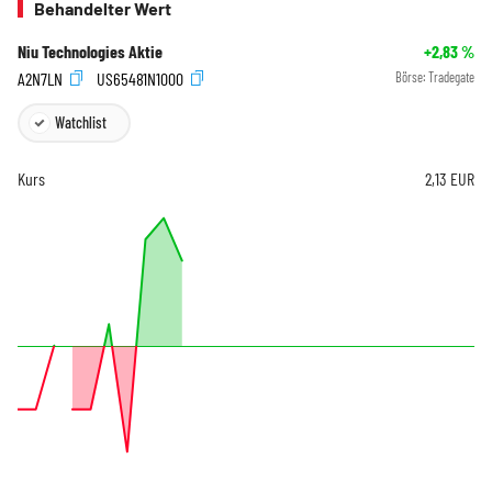
Behandelter Wert
Niu Technologies Aktie
+2,83
%
A2N7LN
US65481N1000
Börse:
Tradegate
Watchlist
Kurs
2,13
EUR