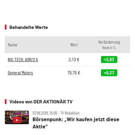
Behandelte Werte
Veränderung
Name
Wert
Heute in %
NIU TECH. ADR/2 A
2,13
€
+2,83
General Motors
75,75
€
+0,37
Videos von DER AKTIONÄR TV
07.08.2026, 15:05 ‧ TV Redaktion
Börsenpunk: „Wir kaufen jetzt diese
Aktie“