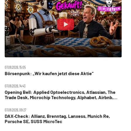
07.08.2026, 15:05
Börsenpunk: „Wir kaufen jetzt diese Aktie“
07.08.2026, 14:43
Opening Bell: Applied Optoelectronics, Atlassian, The
Trade Desk, Microchip Technology, Alphabet, Airbnb,
Western Digital
07.08.2026, 09:27
DAX‑Check: Allianz, Brenntag, Lanxess, Munich Re,
Porsche SE, SUSS MicroTec