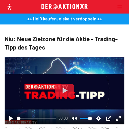
++ Heiß kaufen, eiskalt verdoppeln ++
Niu: Neue Zielzone für die Aktie - Trading-
Tipp des Tages
Play
00:00
Play
Mute
Settings
PIP
Ente