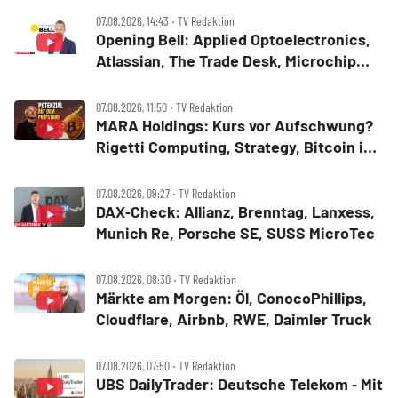
07.08.2026, 14:43 ‧ TV Redaktion
Opening Bell: Applied Optoelectronics,
Atlassian, The Trade Desk, Microchip
Technology, Alphabet, Airbnb, Western
Digital
07.08.2026, 11:50 ‧ TV Redaktion
MARA Holdings: Kurs vor Aufschwung?
Rigetti Computing, Strategy, Bitcoin in
der Analyse
07.08.2026, 09:27 ‧ TV Redaktion
DAX‑Check: Allianz, Brenntag, Lanxess,
Munich Re, Porsche SE, SUSS MicroTec
07.08.2026, 08:30 ‧ TV Redaktion
Märkte am Morgen: Öl, ConocoPhillips,
Cloudflare, Airbnb, RWE, Daimler Truck
07.08.2026, 07:50 ‧ TV Redaktion
UBS DailyTrader: Deutsche Telekom ‑ Mit