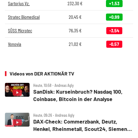
Sartorius Vz.
232,30
€
+1,53
Stratec Biomedical
20,45
€
+0,99
SÜSS Microtec
76,35
€
-3,54
Vonovia
21,02
€
-0,57
Videos von DER AKTIONÄR TV
Heute, 10:58 ‧ Andreas Agly
SanDisk: Kurseinbruch? Nasdaq 100,
Coinbase, Bitcoin in der Analyse
Heute, 09:26 ‧ Andreas Agly
DAX‑Check: Commerzbank, Deutz,
Henkel, Rheinmetall, Scout24, Siemens,
SUSS MicroTec, United Internet