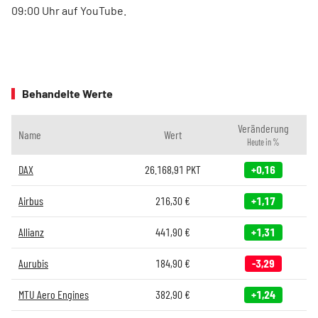
09:00 Uhr auf YouTube.
Behandelte Werte
Veränderung
Name
Wert
Heute in %
DAX
26.168,91
PKT
+0,16
Airbus
216,30
€
+1,17
Allianz
441,90
€
+1,31
Aurubis
184,90
€
-3,29
MTU Aero Engines
382,90
€
+1,24