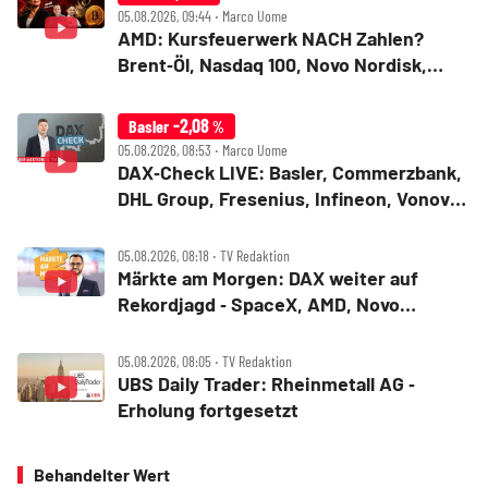
05.08.2026, 09:44 ‧ Marco Uome
AMD: Kursfeuerwerk NACH Zahlen?
Brent‑Öl, Nasdaq 100, Novo Nordisk,
Bitcoin
-2,08
Basler
%
05.08.2026, 08:53 ‧ Marco Uome
DAX‑Check LIVE: Basler, Commerzbank,
DHL Group, Fresenius, Infineon, Vonovia
im Fokus
05.08.2026, 08:18 ‧ TV Redaktion
Märkte am Morgen: DAX weiter auf
Rekordjagd ‑ SpaceX, AMD, Novo
Nordisk, Siemens Energy, Fresenius
05.08.2026, 08:05 ‧ TV Redaktion
UBS Daily Trader: Rheinmetall AG ‑
Erholung fortgesetzt
Behandelter Wert