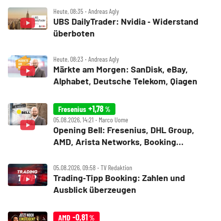
Heute, 08:35 ‧ Andreas Agly
UBS DailyTrader: Nvidia ‑ Widerstand
überboten
Heute, 08:23 ‧ Andreas Agly
Märkte am Morgen: SanDisk, eBay,
Alphabet, Deutsche Telekom, Qiagen
+1,78
Fresenius
%
05.08.2026, 14:21 ‧ Marco Uome
Opening Bell: Fresenius, DHL Group,
AMD, Arista Networks, Booking
Holdings, Walt Disney, Eli Lilly, Uber
05.08.2026, 09:58 ‧ TV Redaktion
Trading‑Tipp Booking: Zahlen und
Ausblick überzeugen
-0,81
AMD
%