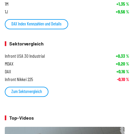
1M
+1,35
%
1J
+9,56
%
DAX Index Kennzahlen und Details
Sektorvergleich
Infront USA 30 Industrial
+0,33
%
MDAX
+0,20
%
DAX
+0,16
%
Infront Nikkei 225
-0,10
%
Zum Sektorvergleich
Top-Videos