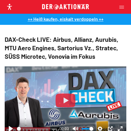
++ Heiß kaufen, eiskalt verdoppeln ++
DAX-Check LIVE: Airbus, Allianz, Aurubis,
MTU Aero Engines, Sartorius Vz., Stratec,
SÜSS Microtec, Vonovia im Fokus
Play
00:00