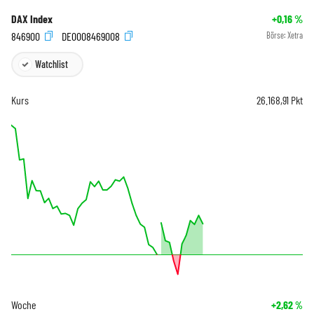
DAX Index
+0,16
%
846900
DE0008469008
Börse:
Xetra
Watchlist
Kurs
26.168,91
Pkt
Woche
+2,62
%