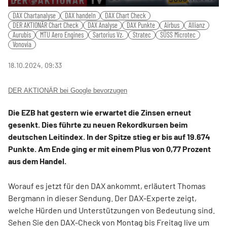
Play
Mute
Settings
PIP
Ente
DAX Chartanalyse
DAX handeln
DAX Chart Check
fulls
DER AKTIONÄR Chart Check
DAX Analyse
DAX Punkte
Airbus
Allianz
Aurubis
MTU Aero Engines
Sartorius Vz.
Stratec
SÜSS Microtec
Vonovia
18.10.2024, 09:33
DER AKTIONÄR bei Google bevorzugen
Die EZB hat gestern wie erwartet die Zinsen erneut
gesenkt. Dies führte zu neuen Rekordkursen beim
deutschen Leitindex. In der Spitze stieg er bis auf 19.674
Punkte. Am Ende ging er mit einem Plus von 0,77 Prozent
aus dem Handel.
Worauf es jetzt für den DAX ankommt, erläutert Thomas
Bergmann in dieser Sendung. Der DAX-Experte zeigt,
welche Hürden und Unterstützungen von Bedeutung sind.
Sehen Sie den DAX-Check von Montag bis Freitag live um