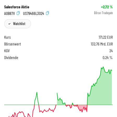
Salesforce Aktie
+2,72
%
A0B87V
US79466L3024
Börse:
Tradegate
Watchlist
Kurs
171,22
EUR
Börsenwert
132,76 Mrd. EUR
KGV
24
Dividende
0,24 %