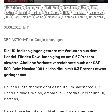
Play
Mute
Settings
PIP
Ente
US-Vorbörse
Opening Bell
Martin Weiß
Dow Jones
USA
Börse
fulls
Aktien
Handel
Trading
Wall Street
NYSE
Frankfurt
Salesforce
HP
Capri Holdings
Weibo
Ambarella
Victoria´s Secret
Dr. Martens
01.06.2022, 15:11
DER AKTIONÄR bei Google bevorzugen
Die US-Indizes gingen gestern mit Verlusten aus dem
Handel. Für den Dow Jones ging es um 0,67 Prozent
abwärts. Ähnliche Verluste verzeichnete auch der S&P
500. Beim Nasdaq 100 fiel das Minus mit 0,3 Prozent etwas
geringer aus.
Bei den Einzelthemen geht es heute um Salesforce, HP,
Capri Holdings, Weibo, Ambarella, Victoria´s Secret und Dr.
Martens.
Marco Uome kennt die Indikationen für den heutigen