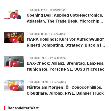
07.08.2026, 14:43 ‧ TV Redaktion
Opening Bell: Applied Optoelectronics,
Atlassian, The Trade Desk, Microchip
Technology, Alphabet, Airbnb, Western
Digital
07.08.2026, 11:50 ‧ TV Redaktion
MARA Holdings: Kurs vor Aufschwung?
Rigetti Computing, Strategy, Bitcoin in
der Analyse
07.08.2026, 09:27 ‧ TV Redaktion
DAX‑Check: Allianz, Brenntag, Lanxess,
Munich Re, Porsche SE, SUSS MicroTec
07.08.2026, 08:30 ‧ TV Redaktion
Märkte am Morgen: Öl, ConocoPhillips,
Cloudflare, Airbnb, RWE, Daimler Truck
Behandelter Wert