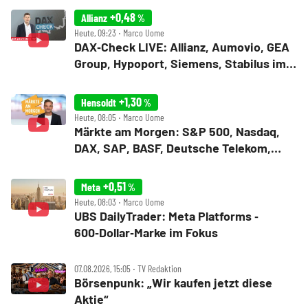
+0,48
Allianz
%
Heute, 09:23 ‧ Marco Uome
DAX‑Check LIVE: Allianz, Aumovio, GEA
Group, Hypoport, Siemens, Stabilus im
Fokus
+1,30
Hensoldt
%
Heute, 08:05 ‧ Marco Uome
Märkte am Morgen: S&P 500, Nasdaq,
DAX, SAP, BASF, Deutsche Telekom,
Hensoldt, SUSS
+0,51
Meta
%
Heute, 08:03 ‧ Marco Uome
UBS DailyTrader: Meta Platforms ‑
600‑Dollar‑Marke im Fokus
07.08.2026, 15:05 ‧ TV Redaktion
Börsenpunk: „Wir kaufen jetzt diese
Aktie“