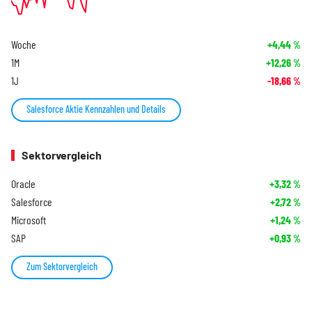
Woche
+4,44
%
1M
+12,26
%
1J
-18,66
%
Salesforce Aktie Kennzahlen und Details
Sektorvergleich
Oracle
+3,32
%
Salesforce
+2,72
%
Microsoft
+1,24
%
SAP
+0,93
%
Zum Sektorvergleich