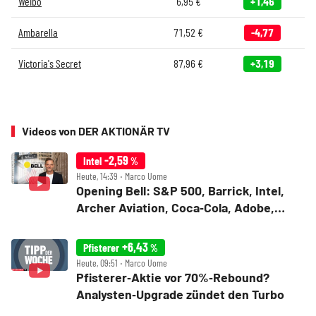
Weibo
6,95
€
+1,46
Ambarella
71,52
€
-4,77
Victoria's Secret
87,96
€
+3,19
Videos von DER AKTIONÄR TV
-2,59
Intel
%
Heute, 14:39 ‧ Marco Uome
Opening Bell: S&P 500, Barrick, Intel,
Archer Aviation, Coca‑Cola, Adobe,
Rocket Lab, AST SpaceMobile,
Starbucks
+6,43
Pfisterer
%
Heute, 09:51 ‧ Marco Uome
Pfisterer‑Aktie vor 70%‑Rebound?
Analysten‑Upgrade zündet den Turbo