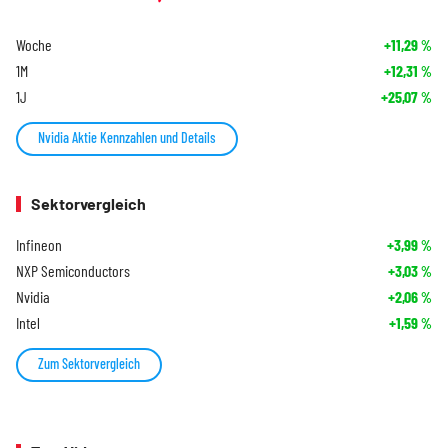
Woche
+11,29
%
1M
+12,31
%
1J
+25,07
%
Nvidia Aktie Kennzahlen und Details
Sektorvergleich
Infineon
+3,99
%
NXP Semiconductors
+3,03
%
Nvidia
+2,06
%
Intel
+1,59
%
Zum Sektorvergleich