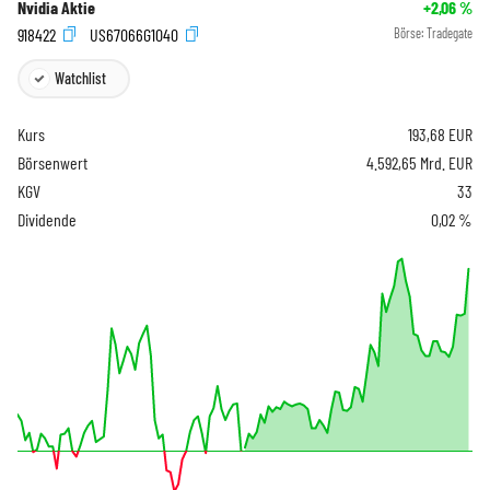
Nvidia Aktie
+2,06
%
918422
US67066G1040
Börse:
Tradegate
Watchlist
Kurs
193,68
EUR
Börsenwert
4.592,65 Mrd. EUR
KGV
33
Dividende
0,02 %