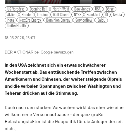
Play
Mute
Settings
PIP
Ente
US-Vorbörse
Opening Bell
Martin Weiß
Dow Jones
USA
Börse
fulls
Aktien
Handel
Trading
Wall Street
NYSE
Frankfurt
Öl
Nvidia
Meta
NextEra Energy
Dominion Energy
ServiceNow
Baidu
UnitedHealth
18.05.2026, 15:07
DER AKTIONÄR bei Google bevorzugen
In den USA zeichnet sich ein etwas schwächerer
Wochenstart ab. Das enttäuschende Treffen zwischen
Amerikanern und Chinesen, der weiter steigende Ölpreis
und die verbalen Spannungen zwischen Washington und
Teheran drücken auf die Stimmung.
Doch nach den starken Vorwochen wirkt das eher wie eine
willkommene Verschnaufpause – der ganz große
Belastungsfaktor ist die Geopolitik für die Anleger derzeit
nicht.