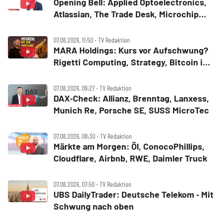
Opening Bell: Applied Optoelectronics,
Atlassian, The Trade Desk, Microchip
Technology, Alphabet, Airbnb, Western
Digital
07.08.2026, 11:50 ‧ TV Redaktion
MARA Holdings: Kurs vor Aufschwung?
Rigetti Computing, Strategy, Bitcoin in
der Analyse
07.08.2026, 09:27 ‧ TV Redaktion
DAX‑Check: Allianz, Brenntag, Lanxess,
Munich Re, Porsche SE, SUSS MicroTec
07.08.2026, 08:30 ‧ TV Redaktion
Märkte am Morgen: Öl, ConocoPhillips,
Cloudflare, Airbnb, RWE, Daimler Truck
07.08.2026, 07:50 ‧ TV Redaktion
UBS DailyTrader: Deutsche Telekom ‑ Mit
Schwung nach oben