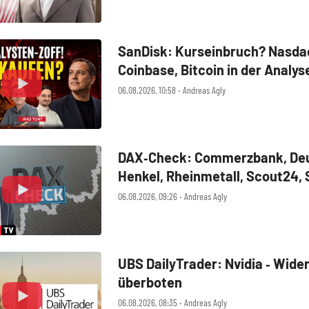
SanDisk: Kurseinbruch? Nasdaq
Coinbase, Bitcoin in der Analys
06.08.2026, 10:58 ‧ Andreas Agly
DAX‑Check: Commerzbank, Deu
Henkel, Rheinmetall, Scout24,
SUSS MicroTec, United Interne
06.08.2026, 09:26 ‧ Andreas Agly
UBS DailyTrader: Nvidia ‑ Wide
überboten
06.08.2026, 08:35 ‧ Andreas Agly