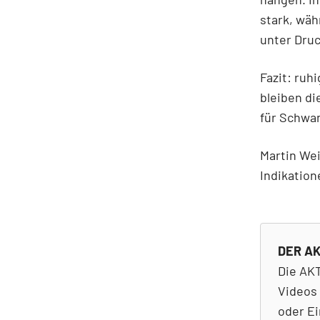
stark, wäh
unter Druc
Fazit: ruh
bleiben di
für Schwa
Martin Wei
Indikation
DER AK
Die AKT
Videos 
oder Ei