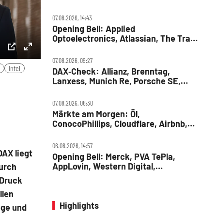
07.08.2026, 14:43
Opening Bell: Applied
Optoelectronics, Atlassian, The Trade
Desk, Microchip Technology,
Alphabet, Airbnb, Western Digital
ettings
PIP
Enter
07.08.2026, 09:27
Intel
DAX‑Check: Allianz, Brenntag,
fullscreen
Lanxess, Munich Re, Porsche SE,
SUSS MicroTec
07.08.2026, 08:30
Märkte am Morgen: Öl,
ConocoPhillips, Cloudflare, Airbnb,
RWE, Daimler Truck
06.08.2026, 14:57
DAX liegt
Opening Bell: Merck, PVA TePla,
AppLovin, Western Digital,
durch
MercadoLibre, Albemarle
 Druck
llen
Highlights
age und