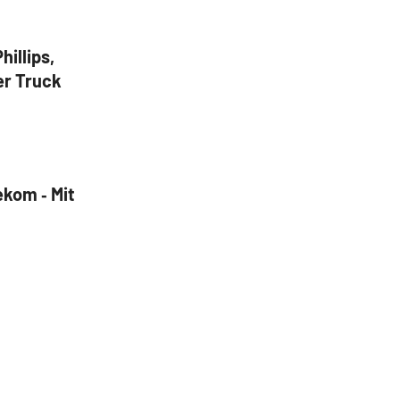
illips,
er Truck
ekom ‑ Mit