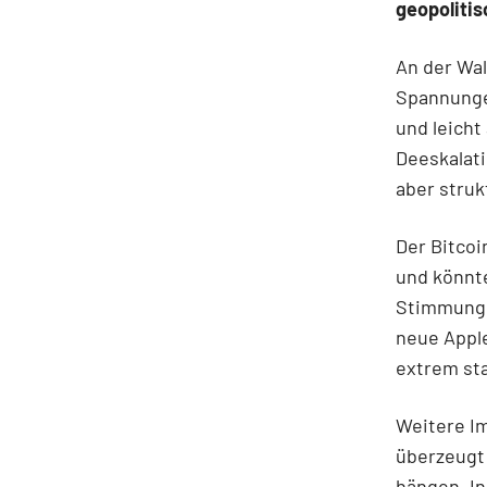
geopoliti
An der Wal
Spannungen
und leicht
Deeskalat
aber struk
Der Bitcoi
und könnte
Stimmung 
neue Appl
extrem sta
Weitere I
überzeugt 
hängen. In