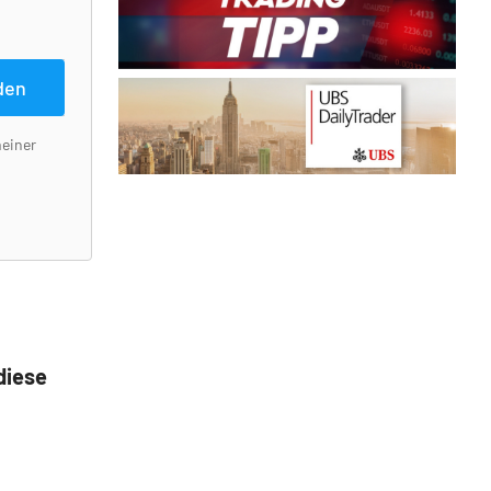
den
meiner
diese