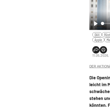
Play
DAX
Rüs
Apple
Mi
11.05.2026,
DER AKTIONÄR
Die Openin
leicht im 
schwächer
stehen un
könnten. F