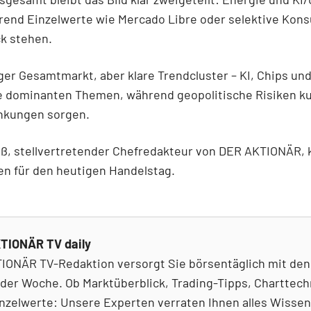
rend Einzelwerte wie Mercado Libre oder selektive Kons
k stehen.
iger Gesamtmarkt, aber klare Trendcluster – KI, Chips un
e dominanten Themen, während geopolitische Risiken kur
nkungen sorgen.
ß, stellvertretender Chefredakteur von DER AKTIONÄR, 
en für den heutigen Handelstag.
TIONÄR TV daily
IONÄR TV-Redaktion versorgt Sie börsentäglich mit den
der Woche. Ob Marktüberblick, Trading-Tipps, Charttech
nzelwerte: Unsere Experten verraten Ihnen alles Wisse