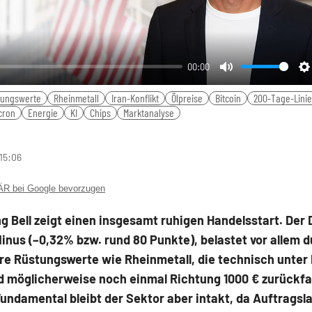
00:00
Mute
S
tungswerte
Rheinmetall
Iran-Konflikt
Ölpreise
Bitcoin
200-Tage-Linie
cron
Energie
KI
Chips
Marktanalyse
 15:06
 bei Google bevorzugen
g Bell zeigt einen insgesamt ruhigen Handelsstart. Der 
Minus (–0,32% bzw. rund 80 Punkte), belastet vor allem 
e Rüstungswerte wie Rheinmetall, die technisch unter
d möglicherweise noch einmal Richtung 1000 € zurückfa
undamental bleibt der Sektor aber intakt, da Auftragsl