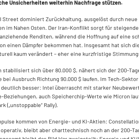
sche Unsicherheiten weiterhin Nachfrage stützen.
l Street dominiert Zurückhaltung, ausgelöst durch neue
 im Nahen Osten. Der Iran-Konflikt sorgt für steigende
 anziehende Renditen, während die Hoffnung auf eine sc
ion einen Dämpfer bekommen hat. Insgesamt hat sich di
turell kaum verändert – eher eine kurzfristige Stimmung
n stabilisiert sich über 80.000 $, nähert sich der 200-Tag
 bei Ausbruch Richtung 90.000 $ laufen. Im Tech-Sektor 
deutlich besser: Intel überrascht mit starker Neubewer
e-Beziehungen, auch Speicherchip-Werte wie Micron lau
rk („unstoppable“ Rally).
mpulse kommen von Energie- und KI-Aktien: Constellati
operativ, bleibt aber charttechnisch noch an der 200-Ta
sgesamt bleibt das Bild klar zweigeteilt: Energie und KI