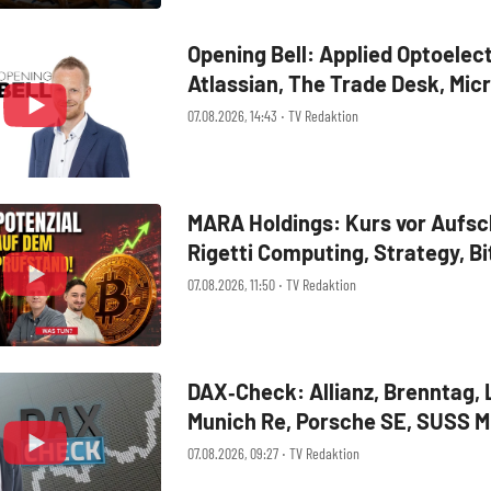
Opening Bell: Applied Optoelec
Atlassian, The Trade Desk, Mic
Technology, Alphabet, Airbnb,
07.08.2026, 14:43 ‧ TV Redaktion
Digital
MARA Holdings: Kurs vor Aufs
Rigetti Computing, Strategy, Bi
der Analyse
07.08.2026, 11:50 ‧ TV Redaktion
DAX‑Check: Allianz, Brenntag, 
Munich Re, Porsche SE, SUSS M
07.08.2026, 09:27 ‧ TV Redaktion