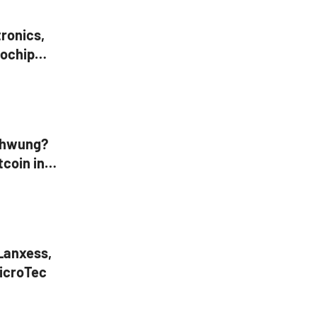
tronics,
rochip
 Western
chwung?
tcoin in
Lanxess,
icroTec