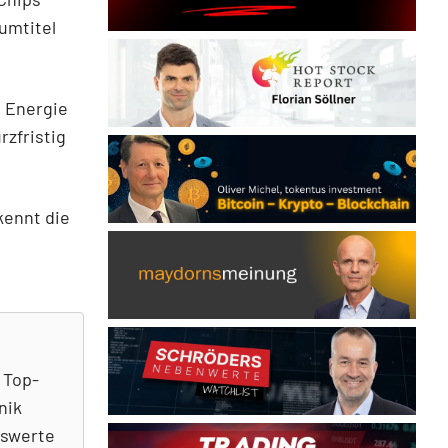
umtitel
d Energie
zfristig
kennt die
 Top-
nik
nswerte