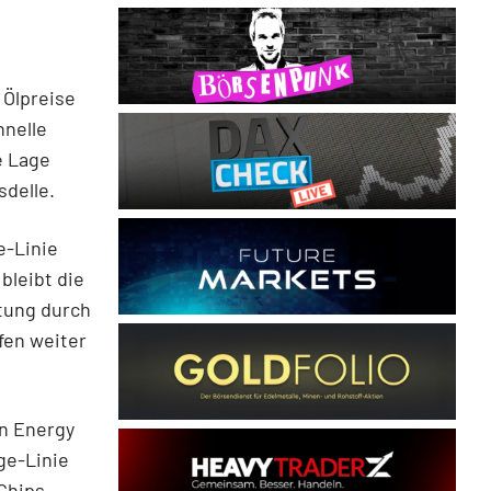
 Ölpreise
hnelle
e Lage
sdelle.
e-Linie
bleibt die
tung durch
fen weiter
on Energy
ge-Linie
/Chips