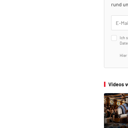
rund um
Ich 
Date
Hier
Videos 