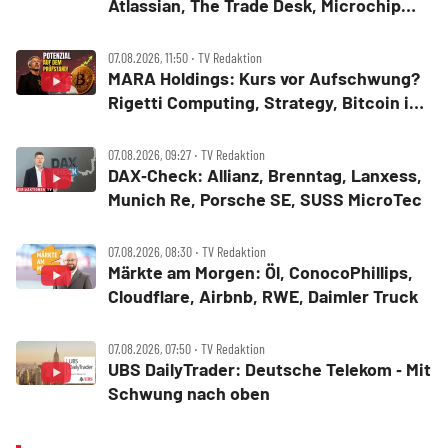
Atlassian, The Trade Desk, Microchip
Technology, Alphabet, Airbnb, Western
Digital
07.08.2026, 11:50 ‧ TV Redaktion
MARA Holdings: Kurs vor Aufschwung?
Rigetti Computing, Strategy, Bitcoin in
der Analyse
07.08.2026, 09:27 ‧ TV Redaktion
DAX‑Check: Allianz, Brenntag, Lanxess,
Munich Re, Porsche SE, SUSS MicroTec
07.08.2026, 08:30 ‧ TV Redaktion
Märkte am Morgen: Öl, ConocoPhillips,
Cloudflare, Airbnb, RWE, Daimler Truck
07.08.2026, 07:50 ‧ TV Redaktion
UBS DailyTrader: Deutsche Telekom ‑ Mit
Schwung nach oben