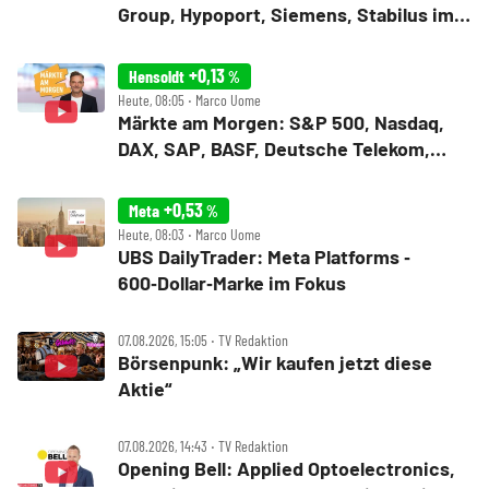
Group, Hypoport, Siemens, Stabilus im
Fokus
+0,13
Hensoldt
%
Heute, 08:05 ‧ Marco Uome
Märkte am Morgen: S&P 500, Nasdaq,
DAX, SAP, BASF, Deutsche Telekom,
Hensoldt, SUSS
+0,53
Meta
%
Heute, 08:03 ‧ Marco Uome
UBS DailyTrader: Meta Platforms ‑
600‑Dollar‑Marke im Fokus
07.08.2026, 15:05 ‧ TV Redaktion
Börsenpunk: „Wir kaufen jetzt diese
Aktie“
07.08.2026, 14:43 ‧ TV Redaktion
Opening Bell: Applied Optoelectronics,