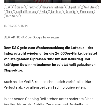
Play
Mute
Settings
PIP
Ente
DAX
Ölpreise
Irakkrieg
Gewinnmitnahmen
Chipsektor
Wall Street
fulls
Cisco
Applied Materials
Nvidia
Cerebras
Doximity
Börsengang
Tech-Werte
15.05.2026, 15:14
DER AKTIONÄR bei Google bevorzugen
Dem DAX geht zum Wochenausklang die Luft aus – der
Index rutscht wieder unter die 24.000er-Marke, belastet
von steigenden Ölpreisen rund um den Irakkrieg und
kräftigen Gewinnmitnahmen im zuletzt heiß gelaufenen
Chipsektor.
Auch an der Wall Street zeichnen sich vorbörslich klare
Verluste ab, vor allem bei den Technologiewerten.
In der neuen Opening Bell stehen unter anderem Cisco,
Applied Materials, Nvidia, Cerebras und Doximity im