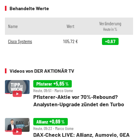
Behandelte Werte
Veränderung
Name
Wert
Heute in %
Cisco Systems
105,72
€
+0,67
Videos von DER AKTIONÄR TV
+5,65
Pfisterer
%
Heute, 09:51 ‧ Marco Uome
Pfisterer‑Aktie vor 70%‑Rebound?
Analysten‑Upgrade zündet den Turbo
+0,69
Allianz
%
Heute, 09:23 ‧ Marco Uome
DAX‑Check LIVE: Allianz, Aumovio, GEA