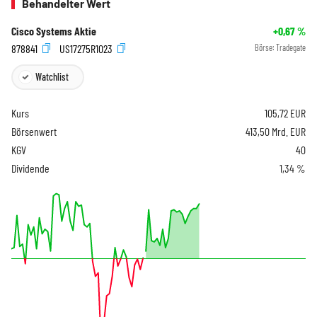
Behandelter Wert
Cisco Systems Aktie
+0,67
%
878841
US17275R1023
Börse:
Tradegate
Watchlist
Kurs
105,72
EUR
Börsenwert
413,50 Mrd. EUR
KGV
40
Dividende
1,34 %