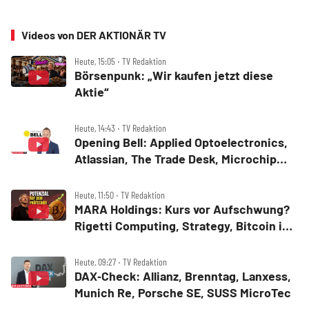
Videos von DER AKTIONÄR TV
Heute, 15:05 ‧ TV Redaktion
Börsenpunk: „Wir kaufen jetzt diese
Aktie“
Heute, 14:43 ‧ TV Redaktion
Opening Bell: Applied Optoelectronics,
Atlassian, The Trade Desk, Microchip
Technology, Alphabet, Airbnb, Western
Digital
Heute, 11:50 ‧ TV Redaktion
MARA Holdings: Kurs vor Aufschwung?
Rigetti Computing, Strategy, Bitcoin in
der Analyse
Heute, 09:27 ‧ TV Redaktion
DAX‑Check: Allianz, Brenntag, Lanxess,
Munich Re, Porsche SE, SUSS MicroTec