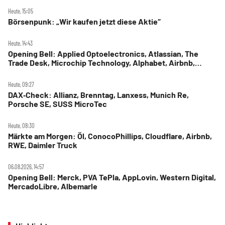
Heute, 15:05
Börsenpunk: „Wir kaufen jetzt diese Aktie“
Heute, 14:43
Opening Bell: Applied Optoelectronics, Atlassian, The
Trade Desk, Microchip Technology, Alphabet, Airbnb,
Western Digital
Heute, 09:27
DAX‑Check: Allianz, Brenntag, Lanxess, Munich Re,
Porsche SE, SUSS MicroTec
Heute, 08:30
Märkte am Morgen: Öl, ConocoPhillips, Cloudflare, Airbnb,
RWE, Daimler Truck
06.08.2026, 14:57
Opening Bell: Merck, PVA TePla, AppLovin, Western Digital,
MercadoLibre, Albemarle