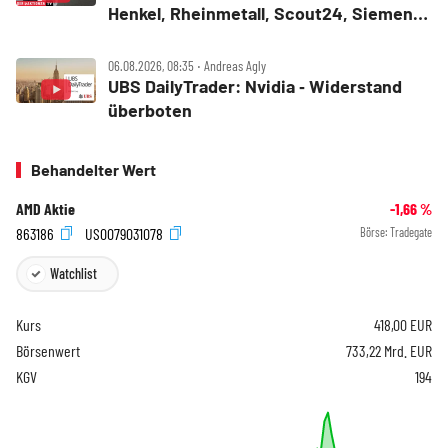
Henkel, Rheinmetall, Scout24, Siemens,
SUSS MicroTec, United Internet
06.08.2026, 08:35 ‧ Andreas Agly
UBS DailyTrader: Nvidia ‑ Widerstand
überboten
Behandelter Wert
AMD Aktie
-1,66
%
863186
US0079031078
Börse:
Tradegate
Watchlist
Kurs
418,00
EUR
Börsenwert
733,22 Mrd. EUR
KGV
194