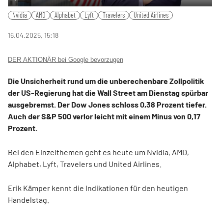
Play
Mute
Settings
PIP
Ente
Nvidia
AMD
Alphabet
Lyft
Travelers
United Airlines
fulls
16.04.2025, 15:18
DER AKTIONÄR bei Google bevorzugen
Die Unsicherheit rund um die unberechenbare Zollpolitik
der US-Regierung hat die Wall Street am Dienstag spürbar
ausgebremst. Der Dow Jones schloss 0,38 Prozent tiefer.
Auch der S&P 500 verlor leicht mit einem Minus von 0,17
Prozent.
Bei den Einzelthemen geht es heute um Nvidia, AMD,
Alphabet, Lyft, Travelers und United Airlines.
Erik Kämper kennt die Indikationen für den heutigen
Handelstag.