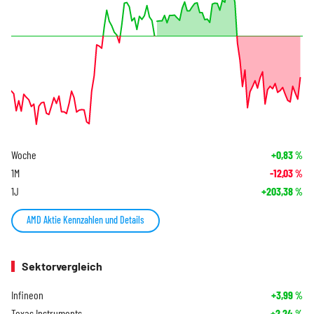
Woche
+0,83
%
1M
-12,03
%
1J
+203,38
%
AMD Aktie Kennzahlen und Details
Sektorvergleich
Infineon
+3,99
%
Texas Instruments
+2,24
%