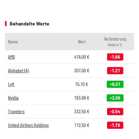
Behandelte Werte
Veränderung
Name
Wert
Heute in %
AMD
418,00
€
-1,66
Alphabet (A)
307,00
€
-1,21
Lyft
15,10
€
+6,01
Nvidia
193,68
€
+2,06
Travelers
332,50
€
-0,54
United Airlines Holdings
112,50
€
-1,78