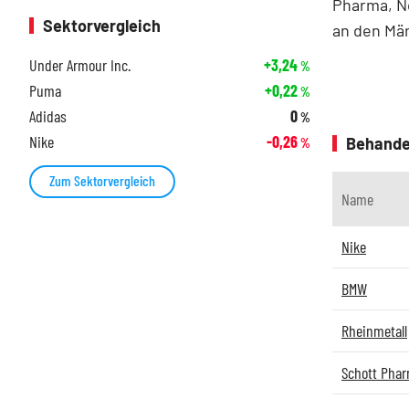
Pharma, N
Sektorvergleich
an den Mä
Under Armour Inc.
+3,24
%
Puma
+0,22
%
Adidas
0
%
Nike
-0,26
Behande
%
Zum Sektorvergleich
Name
Nike
BMW
Rheinmetall
Schott Pha