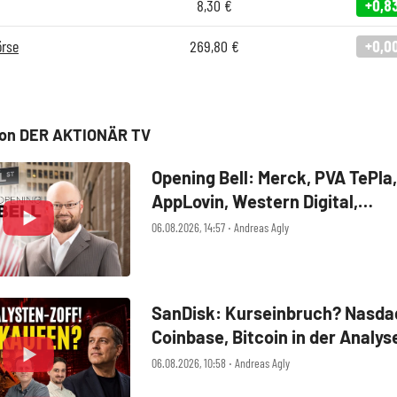
8,30
€
+0,8
örse
269,80
€
+0,0
von DER AKTIONÄR TV
Opening Bell: Merck, PVA TePla,
AppLovin, Western Digital,
MercadoLibre, Albemarle
06.08.2026, 14:57 ‧ Andreas Agly
SanDisk: Kurseinbruch? Nasdaq
Coinbase, Bitcoin in der Analys
06.08.2026, 10:58 ‧ Andreas Agly