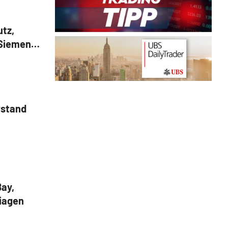
tz,
 Siemens,
t
rstand
ay,
iagen