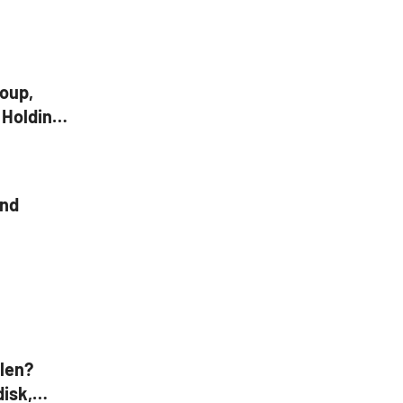
roup,
 Holdings,
und
len?
disk,