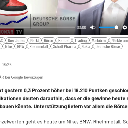
00:00
Mute
S
AX
Dow Jones
Markt
Börse
Handel
Trading
Vorbörse
Märkte am
Nike
BMW
Rheinmetall
Schott Pharma
Nokia
Deutsche Börse
, 08:25
 bei Google bevorzugen
t gestern 0,3 Prozent höher bei 18.210 Puntken geschlo
ikationen deuten daraufhin, dass er die gewinne heute
auen könnte. Unterstützung liefern vor allem die Börse
nzelwerten geht es heute um Nike, BMW, Rheinmetall, S