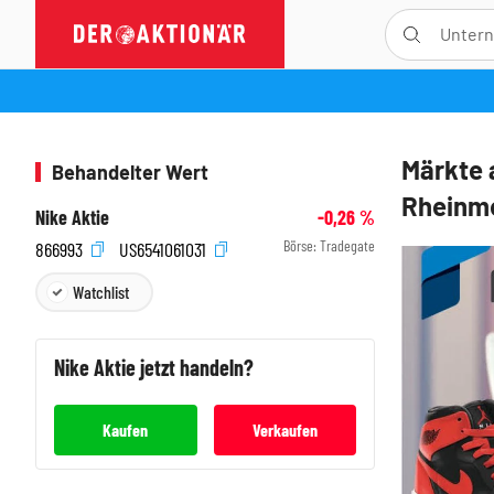
Märkte 
Behandelter Wert
Rheinme
Nike Aktie
-0,26
%
Börse:
Tradegate
866993
US6541061031
Watchlist
Nike
Aktie jetzt handeln?
Kaufen
Verkaufen