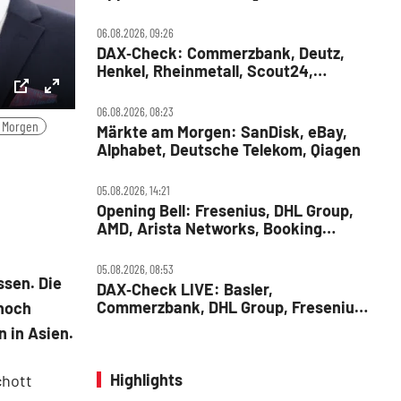
MercadoLibre, Albemarle
06.08.2026, 09:26
DAX‑Check: Commerzbank, Deutz,
Henkel, Rheinmetall, Scout24,
Siemens, SUSS MicroTec, United
Internet
ettings
PIP
Enter
06.08.2026, 08:23
 Morgen
Märkte am Morgen: SanDisk, eBay,
fullscreen
Alphabet, Deutsche Telekom, Qiagen
05.08.2026, 14:21
Opening Bell: Fresenius, DHL Group,
AMD, Arista Networks, Booking
Holdings, Walt Disney, Eli Lilly, Uber
05.08.2026, 08:53
ssen. Die
DAX‑Check LIVE: Basler,
Commerzbank, DHL Group, Fresenius,
 noch
Infineon, Vonovia im Fokus
n in Asien.
Highlights
chott