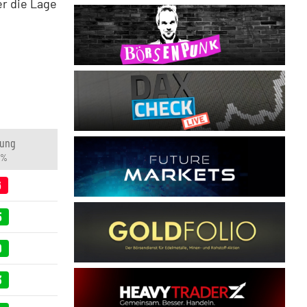
r die Lage
rung
 %
6
5
9
3