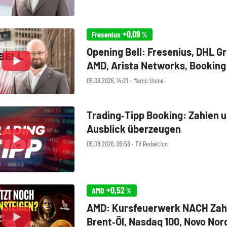
+0,09
Fresenius
%
Opening Bell: Fresenius, DHL G
AMD, Arista Networks, Booking
Walt Disney, Eli Lilly, Uber
05.08.2026, 14:21 ‧ Marco Uome
Trading‑Tipp Booking: Zahlen 
Ausblick überzeugen
05.08.2026, 09:58 ‧ TV Redaktion
+0,52
AMD
%
AMD: Kursfeuerwerk NACH Zah
Brent‑Öl, Nasdaq 100, Novo Nor