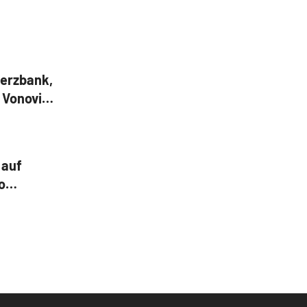
erzbank,
, Vonovia
 auf
o
enius