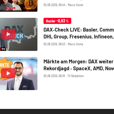
Bitcoin
05.08.2026, 09:44 ‧ Marco Uome
-0,83
Basler
%
DAX‑Check LIVE: Basler, Comm
DHL Group, Fresenius, Infineon
im Fokus
05.08.2026, 08:53 ‧ Marco Uome
Märkte am Morgen: DAX weiter
Rekordjagd ‑ SpaceX, AMD, Nov
Nordisk, Siemens Energy, Fres
05.08.2026, 08:18 ‧ TV Redaktion