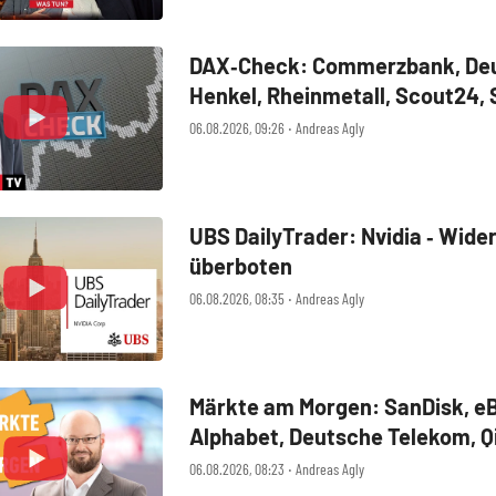
DAX‑Check: Commerzbank, Deu
Henkel, Rheinmetall, Scout24,
SUSS MicroTec, United Interne
06.08.2026, 09:26 ‧ Andreas Agly
UBS DailyTrader: Nvidia ‑ Wide
überboten
06.08.2026, 08:35 ‧ Andreas Agly
Märkte am Morgen: SanDisk, eB
Alphabet, Deutsche Telekom, Q
06.08.2026, 08:23 ‧ Andreas Agly