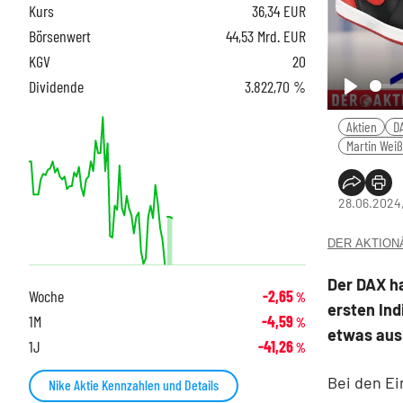
Kurs
36,34
EUR
Börsenwert
44,53 Mrd. EUR
KGV
20
Dividende
3.822,70 %
Play
Aktien
D
Martin Weiß
28.06.2024
DER AKTIONÄR
Der DAX ha
Woche
-2,65
%
ersten Ind
1M
-4,59
%
etwas ausb
1J
-41,26
%
Bei den Ei
Nike Aktie Kennzahlen und Details