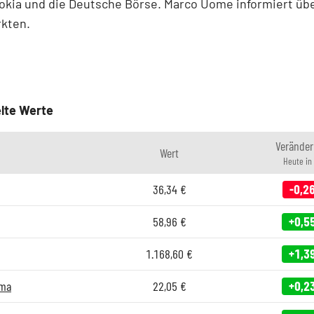
okia und die Deutsche Börse. Marco Uome informiert übe
rkten.
lte Werte
Verände
Wert
Heute in
36,34
€
-0,2
58,96
€
+0,5
1.168,60
€
+1,3
rma
22,05
€
+0,2