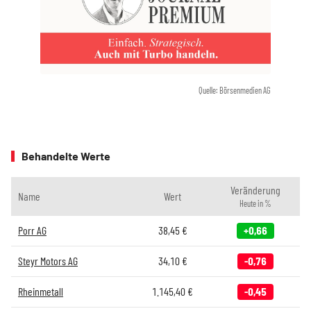
Quelle: Börsenmedien AG
Behandelte Werte
Veränderung
Name
Wert
Heute in %
Porr AG
38,45
€
+0,66
Steyr Motors AG
34,10
€
-0,76
Rheinmetall
1.145,40
€
-0,45