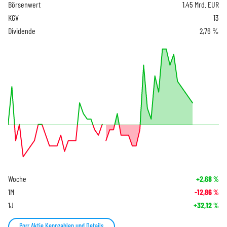
Börsenwert
1,45 Mrd. EUR
KGV
13
Dividende
2,76 %
Woche
+2,68
%
1M
-12,86
%
1J
+32,12
%
Porr Aktie Kennzahlen und Details