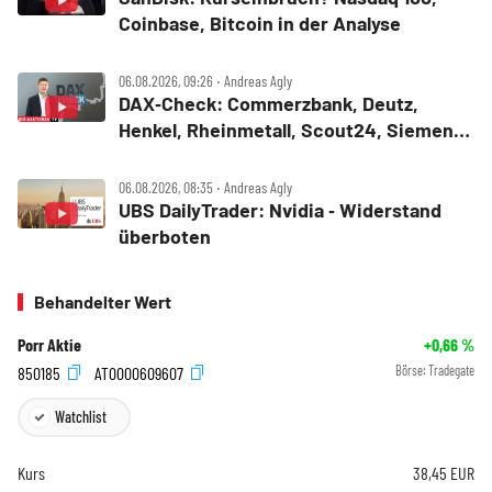
Coinbase, Bitcoin in der Analyse
06.08.2026, 09:26 ‧ Andreas Agly
DAX‑Check: Commerzbank, Deutz,
Henkel, Rheinmetall, Scout24, Siemens,
SUSS MicroTec, United Internet
06.08.2026, 08:35 ‧ Andreas Agly
UBS DailyTrader: Nvidia ‑ Widerstand
überboten
Behandelter Wert
Porr Aktie
+0,66
%
850185
AT0000609607
Börse:
Tradegate
Watchlist
Kurs
38,45
EUR