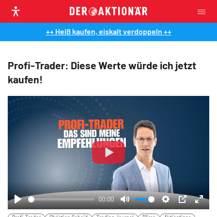
++ Heiß kaufen, eiskalt verdoppeln ++
Profi-Trader: Diese Werte würde ich jetzt
kaufen!
Play
00:00
Play
Mute
Settings
PIP
Ente