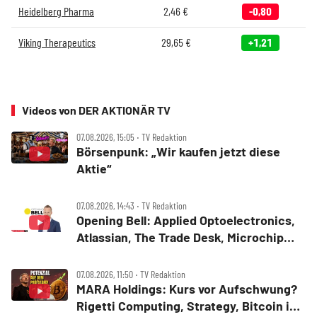
Heidelberg Pharma
2,46
€
-0,80
Viking Therapeutics
29,65
€
+1,21
Videos von DER AKTIONÄR TV
07.08.2026, 15:05 ‧ TV Redaktion
Börsenpunk: „Wir kaufen jetzt diese
Aktie“
07.08.2026, 14:43 ‧ TV Redaktion
Opening Bell: Applied Optoelectronics,
Atlassian, The Trade Desk, Microchip
Technology, Alphabet, Airbnb, Western
Digital
07.08.2026, 11:50 ‧ TV Redaktion
MARA Holdings: Kurs vor Aufschwung?
Rigetti Computing, Strategy, Bitcoin in