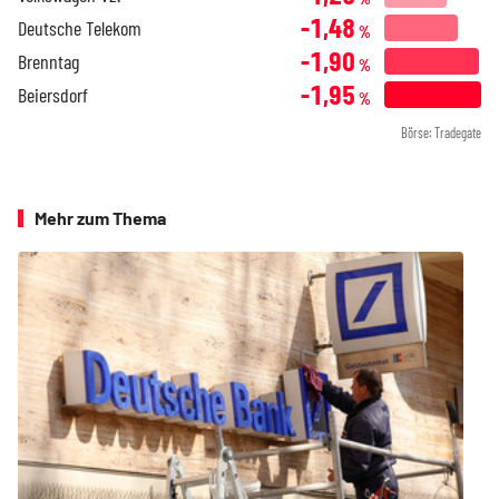
-1,48
Deutsche Telekom
%
-1,90
Brenntag
%
-1,95
Beiersdorf
%
Börse: Tradegate
Mehr zum Thema