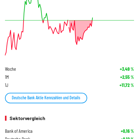
Woche
+3,49
%
1M
+2,55
%
1J
+11,72
%
Deutsche Bank Aktie Kennzahlen und Details
Sektorvergleich
Bank of America
+0,16
%
Deutsche Bank
+0,12