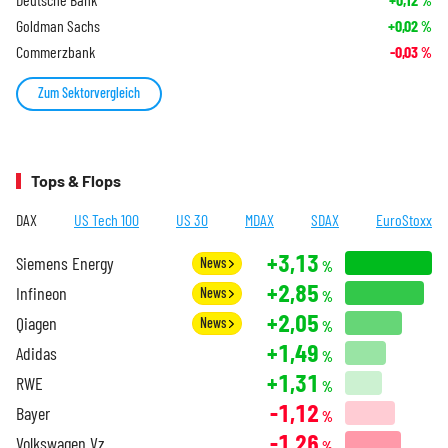
%
Goldman Sachs
+0,02
%
Commerzbank
-0,03
%
Zum Sektorvergleich
Tops & Flops
DAX
US Tech 100
US 30
MDAX
SDAX
EuroStoxx
+3,13
Siemens Energy
News
%
+2,85
Infineon
News
%
+2,05
Qiagen
News
%
+1,49
Adidas
%
+1,31
RWE
%
-1,12
Bayer
%
-1,26
Volkswagen Vz.
%