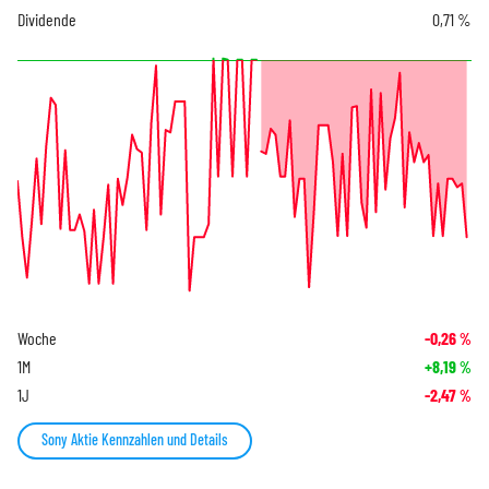
Dividende
0,71 %
Woche
-0,26
%
1M
+8,19
%
1J
-2,47
%
Sony Aktie Kennzahlen und Details