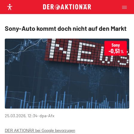
Sony-Auto kommt doch nicht auf den Markt
Sony
-0,51
%
25.03.2026, 12:34
‧ dpa-Afx
DER AKTIONÄR bei Google bevorzugen