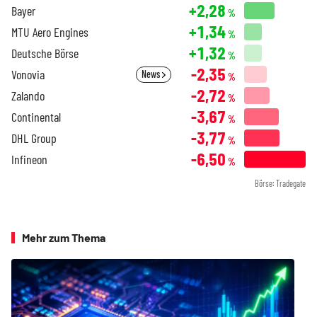
+2,28
Bayer
%
+1,34
MTU Aero Engines
%
+1,32
Deutsche Börse
%
-2,35
Vonovia
News
%
-2,72
Zalando
%
-3,67
Continental
%
-3,77
DHL Group
%
-6,50
Infineon
%
Börse: Tradegate
Mehr zum Thema