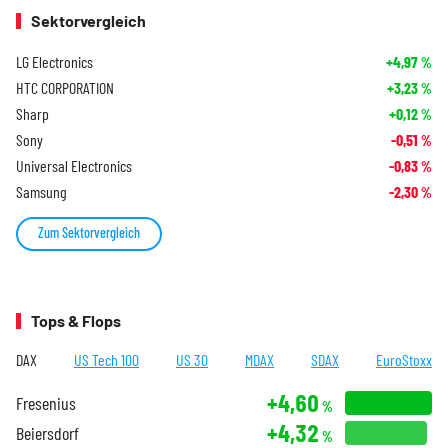
Sektorvergleich
LG Electronics
+4,97
%
HTC CORPORATION
+3,23
%
Sharp
+0,12
%
Sony
-0,51
%
Universal Electronics
-0,83
%
Samsung
-2,30
%
Zum Sektorvergleich
Tops & Flops
DAX
US Tech 100
US 30
MDAX
SDAX
EuroStoxx
+4,60
Fresenius
%
+4,32
Beiersdorf
%