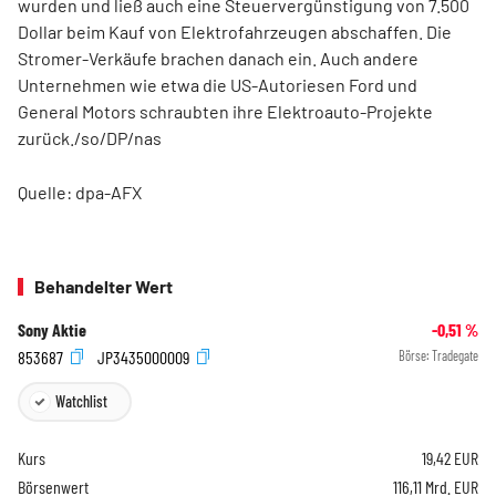
wurden und ließ auch eine Steuervergünstigung von 7.500
Dollar beim Kauf von Elektrofahrzeugen abschaffen. Die
Stromer-Verkäufe brachen danach ein. Auch andere
Unternehmen wie etwa die US-Autoriesen Ford
und
General Motors
schraubten ihre Elektroauto-Projekte
zurück./so/DP/nas
Quelle: dpa-AFX
Behandelter Wert
Sony Aktie
-0,51
%
853687
JP3435000009
Börse:
Tradegate
Watchlist
Kurs
19,42
EUR
Börsenwert
116,11 Mrd. EUR