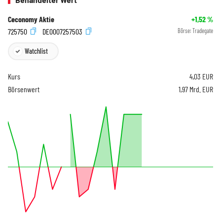
Ceconomy Aktie
+1,52
%
725750
DE0007257503
Börse:
Tradegate
Watchlist
Kurs
4,03
EUR
Börsenwert
1,97 Mrd. EUR