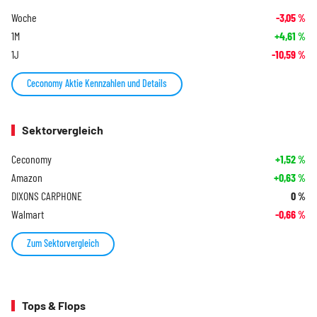
Woche
-3,05
%
1M
+4,61
%
1J
-10,59
%
Ceconomy Aktie Kennzahlen und Details
Sektorvergleich
Ceconomy
+1,52
%
Amazon
+0,63
%
DIXONS CARPHONE
0
%
Walmart
-0,66
%
Zum Sektorvergleich
Tops & Flops