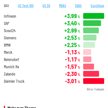
DAX
US Tech 100
US 30
MDAX
SDAX
EuroStoxx
+3,99
Infineon
%
+3,40
SAP
%
+2,99
Scout24
%
+2,53
Siemens
%
+2,25
BMW
%
-1,13
Merck
%
-1,17
Beiersdorf
%
-1,57
Munich Re
%
-2,30
Zalando
%
-3,01
Daimler Truck
%
Börse: Tradegate
Mehr zum Thema