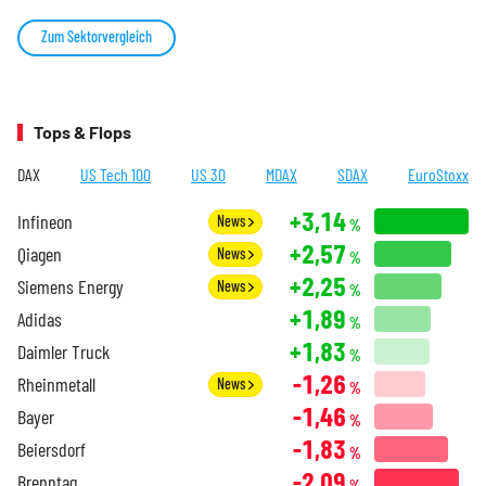
Zum Sektorvergleich
Tops & Flops
DAX
US Tech 100
US 30
MDAX
SDAX
EuroStoxx
+3,14
Infineon
News
%
+2,57
Qiagen
News
%
+2,25
Siemens Energy
News
%
+1,89
Adidas
%
+1,83
Daimler Truck
%
-1,26
Rheinmetall
News
%
-1,46
Bayer
%
-1,83
Beiersdorf
%
-2,09
Brenntag
%