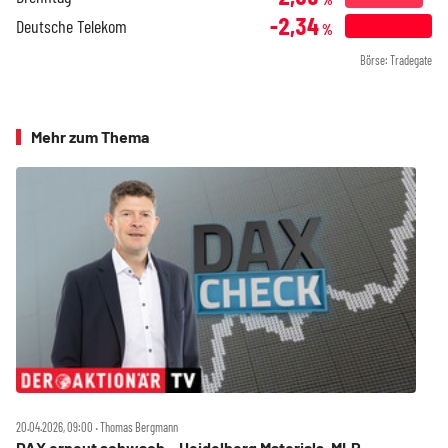
-2,34
Deutsche Telekom
%
Börse: Tradegate
Mehr zum Thema
20.04.2026, 09:00 ‧ Thomas Bergmann
DAX erneut schwach – Heidelberg Materials, MLP,