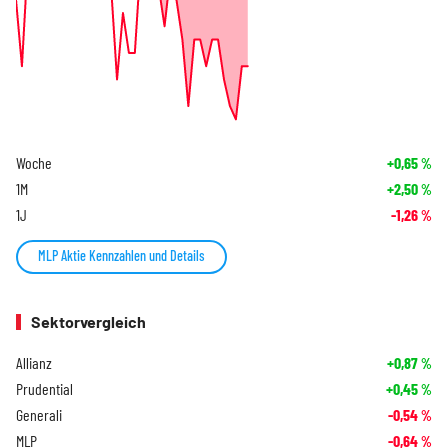
Woche
+0,65
%
1M
+2,50
%
1J
-1,26
%
MLP Aktie Kennzahlen und Details
Sektorvergleich
Allianz
+0,87
%
Prudential
+0,45
%
Generali
-0,54
%
MLP
-0,64
%