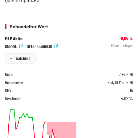
Quelle: dpa-AFX
Behandelter Wert
MLP Aktie
-0,64
%
656990
DE0006569908
Börse:
Tradegate
Watchlist
Kurs
7,74
EUR
Börsenwert
851,06 Mio. EUR
KGV
15
Dividende
4,62 %