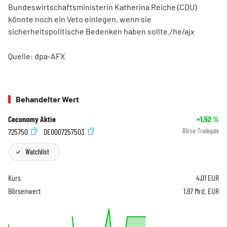
Bundeswirtschaftsministerin Katherina Reiche (CDU)
könnte noch ein Veto einlegen, wenn sie
sicherheitspolitische Bedenken haben sollte./he/ajx
Quelle: dpa-AFX
Behandelter Wert
Ceconomy Aktie
+1,52
%
725750
DE0007257503
Börse:
Tradegate
Watchlist
Kurs
4,01
EUR
Börsenwert
1,97 Mrd. EUR