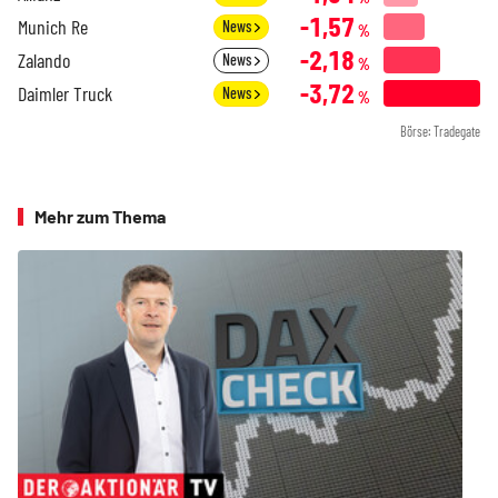
-1,57
Munich Re
News
%
-2,18
Zalando
News
%
-3,72
Daimler Truck
News
%
Börse: Tradegate
Mehr zum Thema