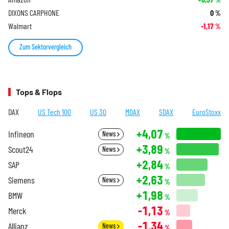
DIXONS CARPHONE
0
%
Walmart
-1,17
%
Zum Sektorvergleich
Tops & Flops
DAX
US Tech 100
US 30
MDAX
SDAX
EuroStoxx
+4,07
Infineon
News
%
+3,89
Scout24
News
%
+2,84
SAP
%
+2,63
Siemens
News
%
+1,98
BMW
%
-1,13
Merck
%
-1,34
Allianz
News
%