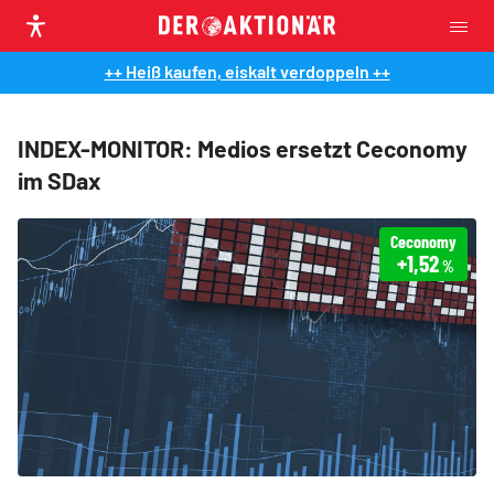
++ Heiß kaufen, eiskalt verdoppeln ++
INDEX-MONITOR: Medios ersetzt Ceconomy
im SDax
Ceconomy
+1,52
%