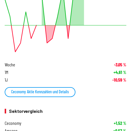
Woche
-3,05
%
1M
+4,61
%
1J
-10,59
%
Ceconomy Aktie Kennzahlen und Details
Sektorvergleich
Ceconomy
+1,52
%
Amazon
+0,57
%