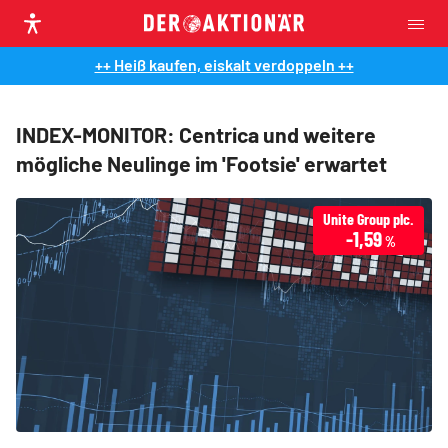
++ Heiß kaufen, eiskalt verdoppeln ++
INDEX-MONITOR: Centrica und weitere
mögliche Neulinge im 'Footsie' erwartet
Unite Group plc.
-1,59
%