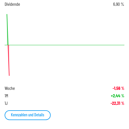
Dividende
6,90 %
Woche
-1,56
%
1M
+2,44
%
1J
-22,31
%
Kennzahlen und Details