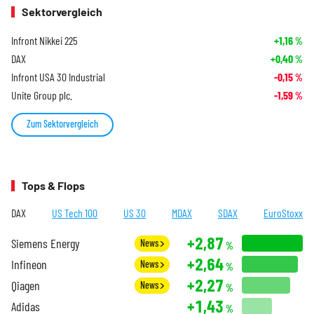
Sektorvergleich
Infront Nikkei 225
+1,16
%
DAX
+0,40
%
Infront USA 30 Industrial
-0,15
%
Unite Group plc.
-1,59
%
Zum Sektorvergleich
Tops & Flops
DAX
US Tech 100
US 30
MDAX
SDAX
EuroStoxx
+2,87
Siemens Energy
News
%
+2,64
Infineon
News
%
+2,27
Qiagen
News
%
+1,43
Adidas
%