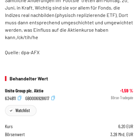
Sämtliche Änderungen im "Footsie" treten am Montag, 20.
Juni, in Kraft. Wichtig sind sie vor allem für Fonds, die
Indizes real nachbilden (physisch replizierende ETF). Dort
muss dann entsprechend umgeschichtet und umgewichtet
werden, was Einfluss auf die Aktienkurse haben
kann./ck/tih/he
Quelle: dpa-AFX
Behandelter Wert
Unite Group plc. Aktie
-1,59
%
634811
GB0006928617
Börse:
Tradegate
Watchlist
Kurs
6,20
EUR
Börsenwert
3,28 Mrd. EUR