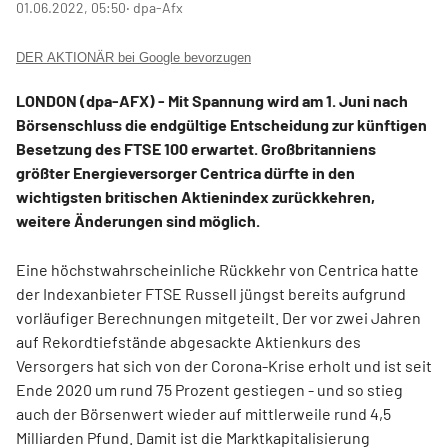
01.06.2022, 05:50
‧ dpa-Afx
DER AKTIONÄR bei Google bevorzugen
LONDON (dpa-AFX) - Mit Spannung wird am 1. Juni nach
Börsenschluss die endgültige Entscheidung zur künftigen
Besetzung des FTSE 100
erwartet. Großbritanniens
größter Energieversorger Centrica
dürfte in den
wichtigsten britischen Aktienindex zurückkehren,
weitere Änderungen sind möglich.
Eine höchstwahrscheinliche Rückkehr von Centrica hatte
der Indexanbieter FTSE Russell jüngst bereits aufgrund
vorläufiger Berechnungen mitgeteilt. Der vor zwei Jahren
auf Rekordtiefstände abgesackte Aktienkurs des
Versorgers hat sich von der Corona-Krise erholt und ist seit
Ende 2020 um rund 75 Prozent gestiegen - und so stieg
auch der Börsenwert wieder auf mittlerweile rund 4,5
Milliarden Pfund. Damit ist die Marktkapitalisierung