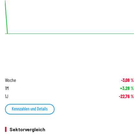
Woche
-3,08
%
1M
+3,28
%
1J
-22,76
%
Kennzahlen und Details
Sektorvergleich