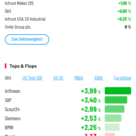
Infront Nikkei 225
+1,08
%
DAX
+0,69
%
Infront USA 30 Industrial
+0,25
%
Unite Group plc.
0
%
Zum Sektorvergleich
Tops & Flops
DAX
US Tech 100
US 30
MDAX
SDAX
EuroStoxx
+3,99
Infineon
%
+3,40
SAP
%
+2,99
Scout24
%
+2,53
Siemens
%
+2,25
BMW
%