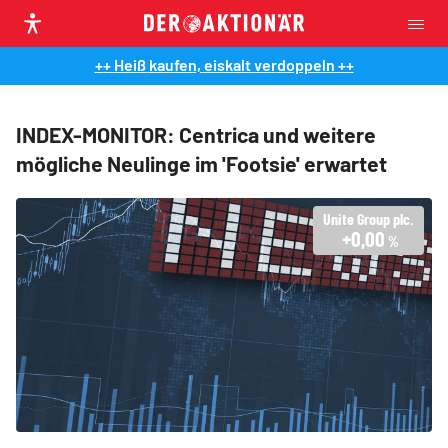
++ Heiß kaufen, eiskalt verdoppeln ++
INDEX-MONITOR: Centrica und weitere
mögliche Neulinge im 'Footsie' erwartet
Unite Group plc.
+0,00
%