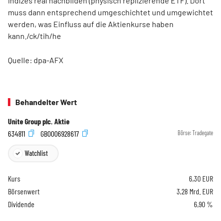
Indizes real nachbilden (physisch replizierende ETF). Dort
muss dann entsprechend umgeschichtet und umgewichtet
werden, was Einfluss auf die Aktienkurse haben
kann./ck/tih/he
Quelle: dpa-AFX
Behandelter Wert
Unite Group plc. Aktie
634811
GB0006928617
Börse:
Tradegate
Watchlist
Kurs
6,30
EUR
Börsenwert
3,28 Mrd. EUR
Dividende
6,90 %