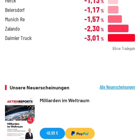
-1,13
Merck
%
-1,17
Beiersdorf
%
-1,57
Munich Re
%
-2,30
Zalando
%
-3,01
Daimler Truck
%
Börse: Tradegate
Unsere Neuerscheinungen
Alle Neuerscheinungen
Milliarden im Weltraum
49,99 €