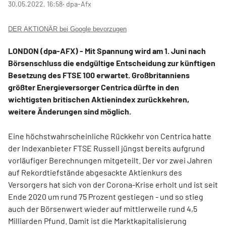
30.05.2022, 16:58
‧ dpa-Afx
DER AKTIONÄR bei Google bevorzugen
LONDON (dpa-AFX) - Mit Spannung wird am 1. Juni nach
Börsenschluss die endgültige Entscheidung zur künftigen
Besetzung des FTSE 100
erwartet. Großbritanniens
größter Energieversorger Centrica
dürfte in den
wichtigsten britischen Aktienindex zurückkehren,
weitere Änderungen sind möglich.
Eine höchstwahrscheinliche Rückkehr von Centrica hatte
der Indexanbieter FTSE Russell jüngst bereits aufgrund
vorläufiger Berechnungen mitgeteilt. Der vor zwei Jahren
auf Rekordtiefstände abgesackte Aktienkurs des
Versorgers hat sich von der Corona-Krise erholt und ist seit
Ende 2020 um rund 75 Prozent gestiegen - und so stieg
auch der Börsenwert wieder auf mittlerweile rund 4,5
Milliarden Pfund. Damit ist die Marktkapitalisierung