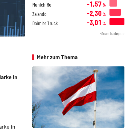
-1,57
Munich Re
%
-2,30
Zalando
%
-3,01
Daimler Truck
%
Börse: Tradegate
Mehr zum Thema
Marke in
arke in