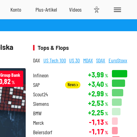
lska
Tops & Flops
DAX
US Tech 100
US 30
MDAX
SDAX
EuroStoxx
+3,99
 Group Bank
Infineon
%
0,82
+3,40
%
SAP
News
%
+2,99
Scout24
%
+2,53
Siemens
%
+2,25
BMW
%
-1,13
Merck
%
-1,17
Beiersdorf
%