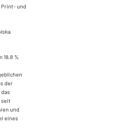
 Print- und
olska
m 18,8 %
geblichen
os der
 das
 seit
hien und
el eines