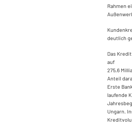
Rahmen ein
Außenwerb
Kundenkred
deutlich g
Das Kredit
auf
275,6 Mill
Anteil dar
Erste Bank
laufende K
Jahresbegi
Ungarn. In
Kreditvolu