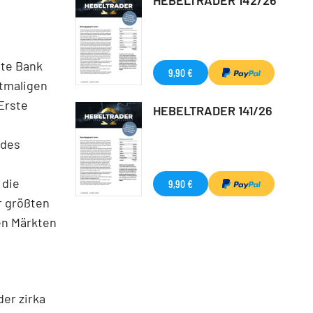
ste Bank
9,90 €
stmaligen
Erste
HEBELTRADER 141/26
 des
 die
9,90 €
r größten
en Märkten
der zirka