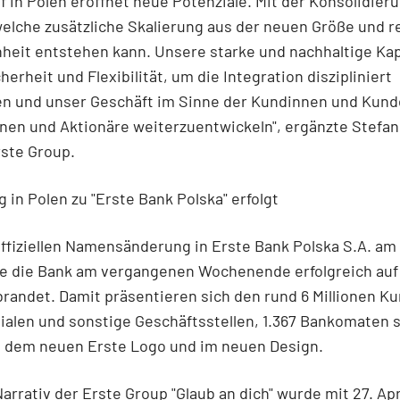
f in Polen eröffnet neue Potenziale. Mit der Konsolidier
welche zusätzliche Skalierung aus der neuen Größe und r
eit entstehen kann. Unsere starke und nachhaltige Kap
herheit und Flexibilität, um die Integration diszipliniert
n und unser Geschäft im Sinne der Kundinnen und Kund
nen und Aktionäre weiterzuentwickeln", ergänzte Stefan 
ste Group.
 in Polen zu "Erste Bank Polska" erfolgt
ffiziellen Namensänderung in Erste Bank Polska S.A. am 
e die Bank am vergangenen Wochenende erfolgreich auf
brandet. Damit präsentieren sich den rund 6 Millionen K
lialen und sonstige Geschäftsstellen, 1.367 Bankomaten 
t dem neuen Erste Logo und im neuen Design.
arrativ der Erste Group "Glaub an dich" wurde mit 27. Apr