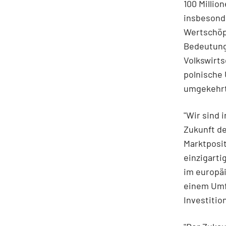
100 Millio
insbesond
Wertschöp
Bedeutung 
Volkswirts
polnische
umgekehrt 
"Wir sind 
Zukunft d
Marktposit
einzigarti
im europäi
einem Umf
Investitio