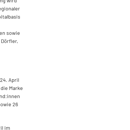
ung wird
egionaler
italbasis
en sowie
Dörfler,
24. April
 die Marke
und:innen
sowie 26
il im