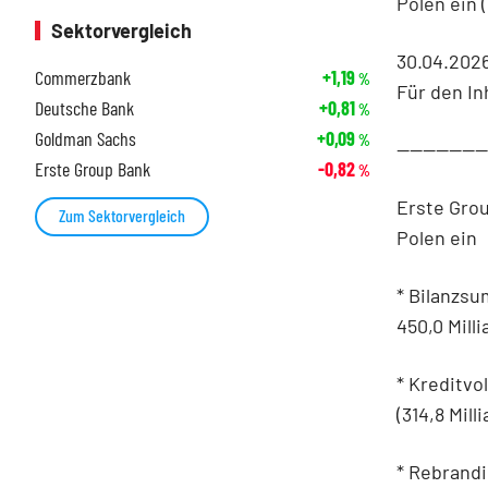
Polen ein 
Sektorvergleich
30.04.202
Commerzbank
+1,19
%
Für den In
Deutsche Bank
+0,81
%
Goldman Sachs
+0,09
%
-------------
Erste Group Bank
-0,82
%
Erste Grou
Zum Sektorvergleich
Polen ein
* Bilanzsu
450,0 Mill
* Kreditvo
(314,8 Mil
* Rebrandi