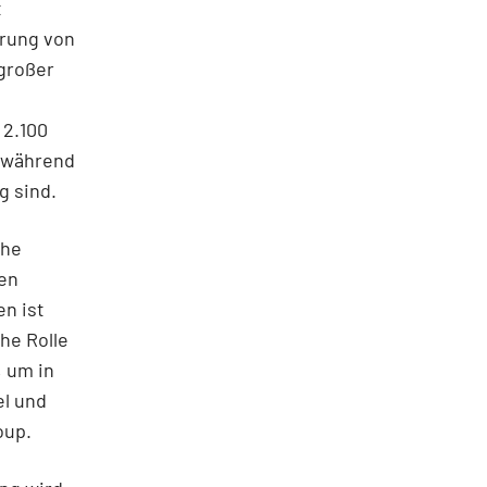
t
rung von
großer
 2.100
, während
g sind.
che
den
en ist
he Rolle
, um in
l und
oup.