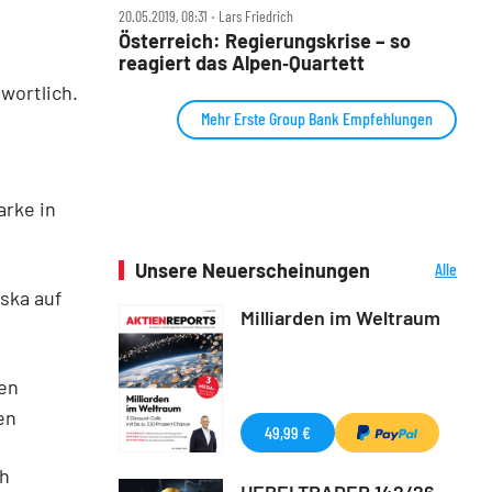
20.05.2019, 08:31 ‧ Lars Friedrich
Österreich: Regierungskrise – so
reagiert das Alpen‑Quartett
wortlich.
Mehr Erste Group Bank Empfehlungen
arke in
Unsere Neuerscheinungen
Alle
Neuerscheinungen
ska auf
Milliarden im Weltraum
men
en
49,99 €
ch
HEBELTRADER 142/26