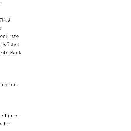
n
314,8
t
er Erste
ig wächst
rste Bank
rmation.
eit ihrer
e für