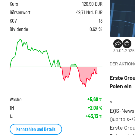
Kurs
120,90
EUR
Börsenwert
49,71 Mrd. EUR
KGV
13
Dividende
0,62 %
30.04.2026,
DER AKTIONÄR
Erste Grou
Polen ein
Woche
+5,69
%
^
1M
+2,03
%
EQS-News:
1J
+43,13
%
Quartals-
Erste Grou
Kennzahlen und Details