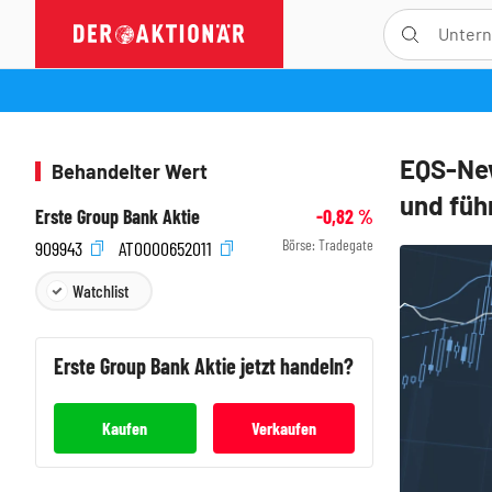
EQS-New
Behandelter Wert
und führ
Erste Group Bank Aktie
-0,82
%
Börse:
Tradegate
909943
AT0000652011
Watchlist
Erste Group Bank
Aktie jetzt handeln?
Kaufen
Verkaufen