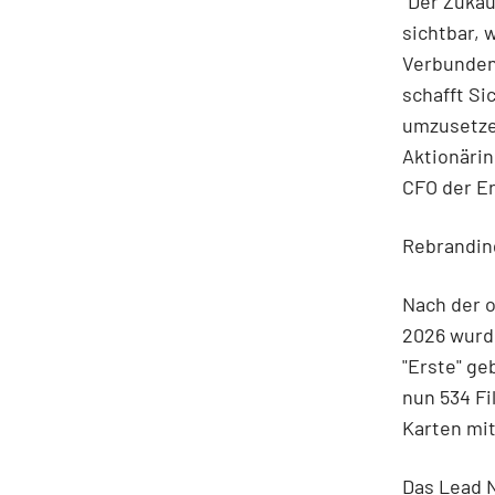
"Der Zukau
sichtbar, 
Verbundenh
schafft Sic
umzusetze
Aktionärin
CFO der Er
Rebranding
Nach der o
2026 wurd
"Erste" ge
nun 534 Fi
Karten mi
Das Lead N