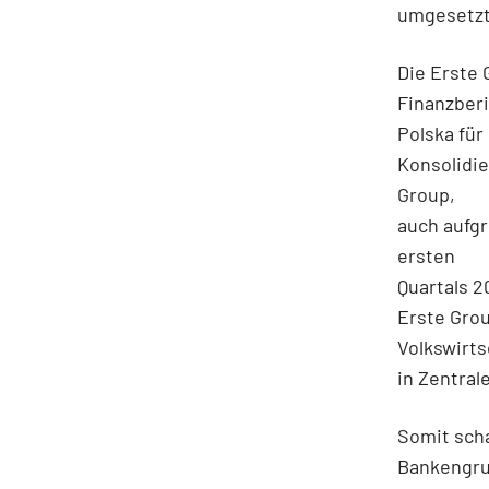
umgesetz
Die Erste 
Finanzberi
Polska für
Konsolidi
Group,
auch aufg
ersten
Quartals 2
Erste Grou
Volkswirts
in Zentral
Somit scha
Bankengrup