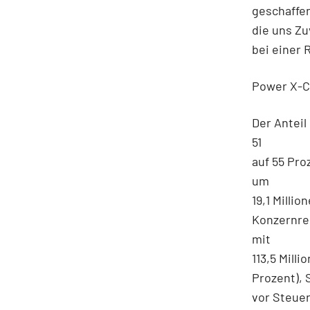
geschaffe
die uns Zu
bei einer 
Power X-C
Der Antei
51
auf 55 Pr
um
19,1 Millio
Konzernre
mit
113,5 Mill
Prozent), 
vor Steuer