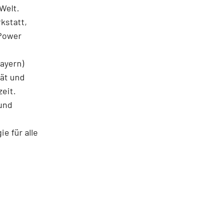
-Welt.
kstatt,
 Power
Bayern)
tät und
zeit.
und
e für alle