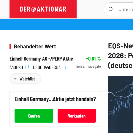
EQS-New
Behandelter Wert
2026: P
Einhell Germany AG -/PERP Aktie
+0,81
%
(deutsc
Börse:
Tradegate
A40ESU
DE000A40ESU3
Watchlist
Einhell Germany AG -/PERP
Aktie jetzt handeln?
Kaufen
Verkaufen