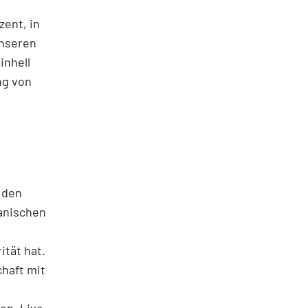
zent, in
unseren
inhell
ng von
 den
kanischen
ität hat.
haft mit
n, Live-