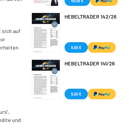
49,99 €
HEBELTRADER 142/26
 sich auf
vor
erheiten
9,90 €
HEBELTRADER 141/26
9,90 €
urs",
ndite und