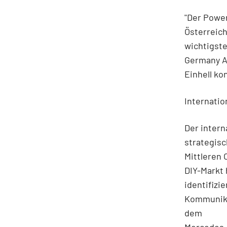
"Der Power
Österreich
wichtigste
Germany AG
Einhell ko
Internati
Der intern
strategisc
Mittleren 
DIY-Markt 
identifizi
Kommunika
dem
Mercedes-