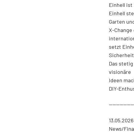
Einhell is
Einhell st
Garten und
X-Change d
internatio
setzt Einh
Sicherheit
Das steti
visionäre
Ideen mach
DIY-Enthus
-------------
13.05.2026
News/Fina