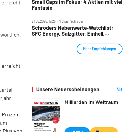
Small Caps im Fokus: 4 Aktien mit viel
 erreicht
Fantasie
21.05.2025, 17:25 ‧ Michael Schröder
Schröders Nebenwerte‑Watchlist:
SFC Energy, Salzgitter, Einhell,
wortlich.
Hornbach, Pfisterer – 5 Aktien, 5
Chancen?
Mehr Empfehlungen
 erreicht
Unsere Neuerscheinungen
Alle
uartal
Neuerscheinungen
rjahr:
Milliarden im Weltraum
 Prozent,
tum
 Plus von