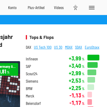
tsjahr
Tops & Flops
d
DAX
US Tech 100
US 30
MDAX
SDAX
EuroStoxx
+3,99
Infineon
%
+3,40
SAP
Einhell Germany AG -/PERP
%
,81
+2,99
%
Scout24
%
+2,53
Siemens
%
+2,25
BMW
%
-1,13
Merck
%
-1,17
Beiersdorf
%