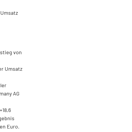
o Umsatz
stieg von
er Umsatz
ler
rmany AG
+18,6
rgebnis
nen Euro.