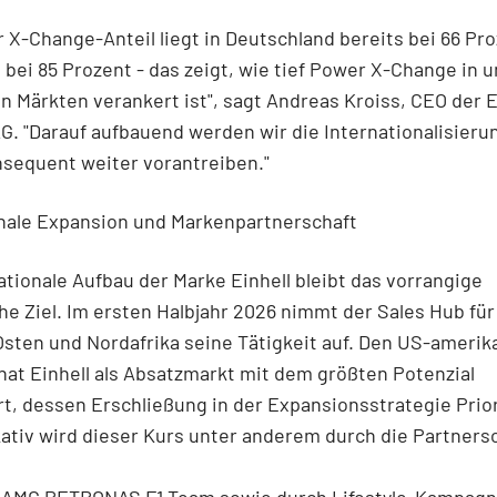
 X-Change-Anteil liegt in Deutschland bereits bei 66 Pro
 bei 85 Prozent - das zeigt, wie tief Power X-Change in 
n Märkten verankert ist", sagt Andreas Kroiss, CEO der E
. "Darauf aufbauend werden wir die Internationalisieru
nsequent weiter vorantreiben."
onale Expansion und Markenpartnerschaft
ationale Aufbau der Marke Einhell bleibt das vorrangige
he Ziel. Im ersten Halbjahr 2026 nimmt der Sales Hub für
Osten und Nordafrika seine Tätigkeit auf. Den US-ameri
hat Einhell als Absatzmarkt mit dem größten Potenzial
ert, dessen Erschließung in der Expansionsstrategie Prior
tiv wird dieser Kurs unter anderem durch die Partnersc
AMG PETRONAS F1 Team sowie durch Lifestyle-Kampagne