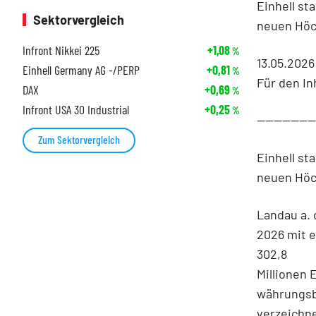
Einhell st
Sektorvergleich
neuen Höc
Infront Nikkei 225
+1,08
%
13.05.2026
Einhell Germany AG -/PERP
+0,81
%
Für den In
DAX
+0,69
%
Infront USA 30 Industrial
+0,25
%
-------------
Zum Sektorvergleich
Einhell st
neuen Höc
Landau a. 
2026 mit e
302,8
Millionen 
währungsb
verzeichn