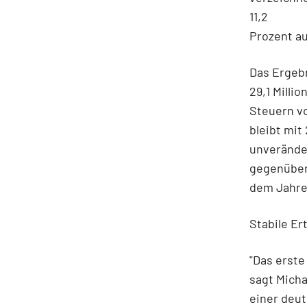
11,2
Prozent au
Das Ergebn
29,1 Milli
Steuern v
bleibt mit 
unveränder
gegenübe
dem Jahres
Stabile Er
"Das erste
sagt Micha
einer deut