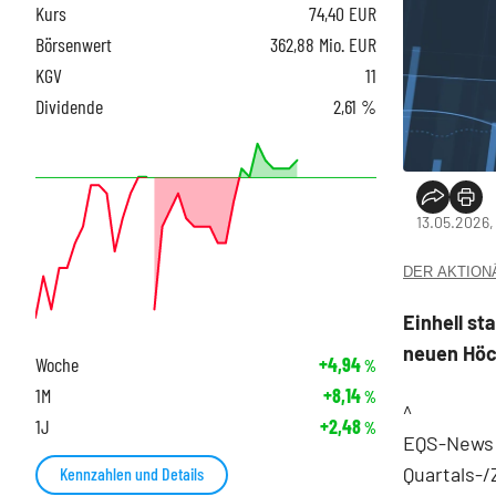
Kurs
74,40
EUR
Börsenwert
362,88 Mio. EUR
KGV
11
Dividende
2,61 %
13.05.2026,
DER AKTIONÄR
Einhell st
neuen Höc
Woche
+4,94
%
1M
+8,14
%
^
1J
+2,48
%
EQS-News: 
Quartals-
Kennzahlen und Details