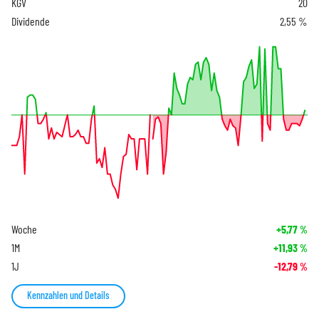
KGV
20
Dividende
2,55 %
Woche
+5,77
%
1M
+11,93
%
1J
-12,79
%
Kennzahlen und Details