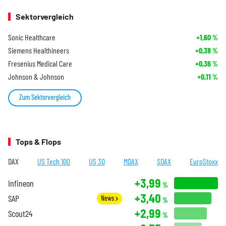
Sektorvergleich
Sonic Healthcare
+1,60
%
Siemens Healthineers
+0,38
%
Fresenius Medical Care
+0,36
%
Johnson & Johnson
+0,11
%
Zum Sektorvergleich
Tops & Flops
DAX
US Tech 100
US 30
MDAX
SDAX
EuroStoxx
+3,99
Infineon
%
+3,40
SAP
News
%
+2,99
Scout24
%