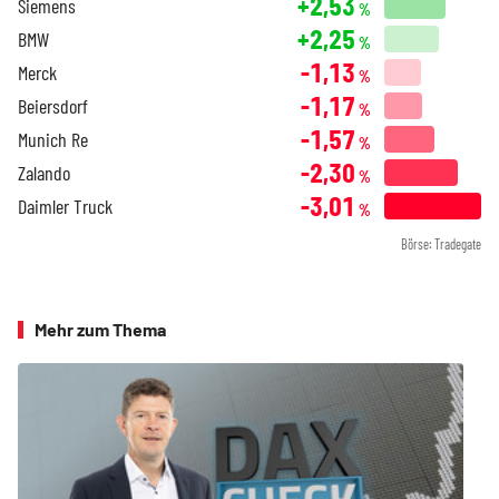
+2,53
Siemens
%
+2,25
BMW
%
-1,13
Merck
%
-1,17
Beiersdorf
%
-1,57
Munich Re
%
-2,30
Zalando
%
-3,01
Daimler Truck
%
Börse: Tradegate
Mehr zum Thema