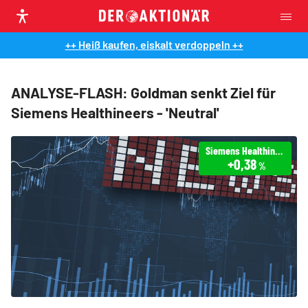
++ Heiß kaufen, eiskalt verdoppeln ++
ANALYSE-FLASH: Goldman senkt Ziel für
Siemens Healthineers - 'Neutral'
Siemens Healthineers
+0,38
%