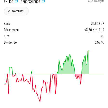
SHL100
DE000SHL1006
Börse:
Tradegate
Watchlist
Kurs
39,69
EUR
Börsenwert
43,50 Mrd. EUR
KGV
20
Dividende
2,57 %