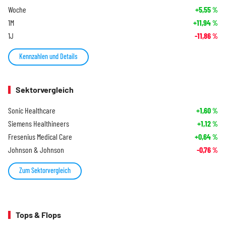
Woche
+5,55
%
1M
+11,94
%
1J
-11,86
%
Kennzahlen und Details
Sektorvergleich
Sonic Healthcare
+1,60
%
Siemens Healthineers
+1,12
%
Fresenius Medical Care
+0,64
%
Johnson & Johnson
-0,76
%
Zum Sektorvergleich
Tops & Flops