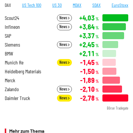
DAX
US Tech 100
US 30
MDAX
SDAX
EuroStoxx
+4,03
Scout24
News
%
+3,64
Infineon
News
%
+3,37
SAP
%
+2,45
Siemens
News
%
+2,11
BMW
%
-1,45
Munich Re
News
%
-1,50
Heidelberg Materials
%
-1,89
Merck
%
-2,10
Zalando
News
%
-2,78
Daimler Truck
News
%
Börse: Tradegate
Mehr zum Thema