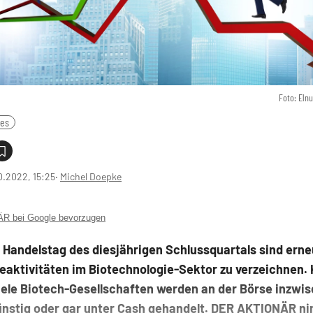
Foto: Eln
nes
0.2022, 15:25
‧
Michel Doepke
 bei Google bevorzugen
 Handelstag des diesjährigen Schlussquartals sind erne
aktivitäten im Biotechnologie-Sektor zu verzeichnen. 
iele Biotech-Gesellschaften werden an der Börse inzwi
ünstig oder gar unter Cash gehandelt. DER AKTIONÄR n