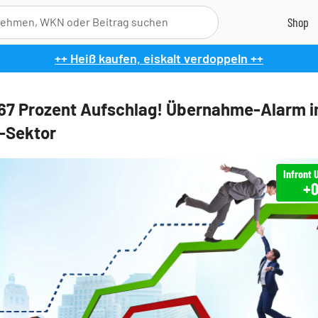
++ Heiß kaufen, eiskalt verdoppeln ++
667 Prozent Aufschlag! Übernahme-Alarm 
-Sektor
+0