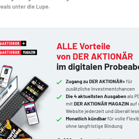
eals unter die Lupe.
ALLE Vorteile
von DER AKTIONÄR
im digitalen Probeab
Zugang zu DER AKTIONÄR+
für
zusätzliche Investmentchancen
Die 4 aktuellsten Ausgaben
als P
mit
DER AKTIONÄR MAGAZIN
auf 
Website jederzeit und überall les
Monatlich kündbar
für volle Flexib
ohne langfristige Bindung