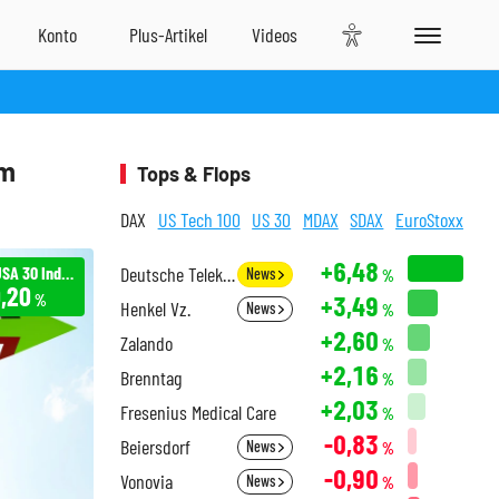
im
Tops & Flops
DAX
US Tech 100
US 30
MDAX
SDAX
EuroStoxx
+6,48
Infront USA 30 Industrial
Deutsche Telekom
News
%
,20
+3,49
%
Henkel Vz.
News
%
+2,60
Zalando
%
+2,16
Brenntag
%
+2,03
Fresenius Medical Care
%
-0,83
Beiersdorf
News
%
-0,90
Vonovia
News
%