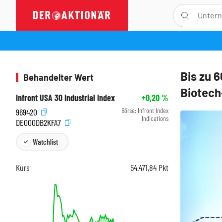
Bis zu 
Behandelter Wert
Biotech
Infront USA 30 Industrial Index
+0,20
%
Börse:
Infront Index
969420
Indications
DE000DB2KFA7
Watchlist
Kurs
54.471,84
Pkt