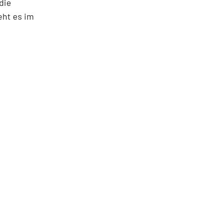
die
eht es im