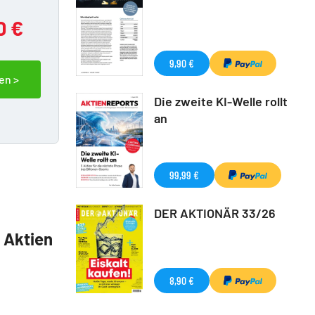
0 €
9,90 €
en >
Die zweite KI-Welle rollt
an
99,99 €
DER AKTIONÄR 33/26
5 Aktien
8,90 €