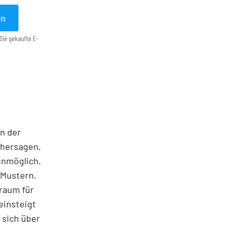
en
Sie gekaufte E-
on der
rhersagen,
unmöglich.
 Mustern.
traum für
einsteigt
 sich über