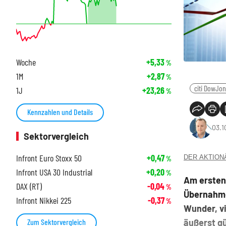
Woche
+5,33
%
1M
+2,87
%
citi DowJo
1J
+23,26
%
Kennzahlen und Details
03.1
Sektorvergleich
Infront Euro Stoxx 50
+0,47
DER AKTIONÄR
%
Infront USA 30 Industrial
+0,20
%
Am ersten
DAX (RT)
-0,04
%
Übernahme
Infront Nikkei 225
-0,37
%
Wunder, v
äußerst g
Zum Sektorvergleich