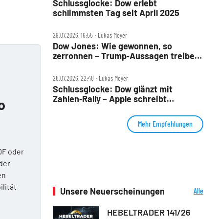
Schlussglocke: Dow erlebt
schlimmsten Tag seit April 2025
29.07.2026, 16:55 ‧ Lukas Meyer
Dow Jones: Wie gewonnen, so
zerronnen – Trump‑Aussagen treiben
Ölpreis
28.07.2026, 22:48 ‧ Lukas Meyer
Schlussglocke: Dow glänzt mit
Zahlen‑Rally – Apple schreibt
o
Geschichte
Mehr Empfehlungen
DF oder
der
en
ilität
Unsere Neuerscheinungen
Alle
Neuerscheinungen
HEBELTRADER 141/26