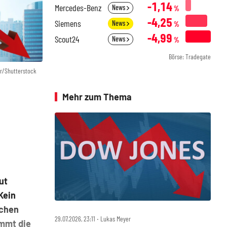
-1,14
Mercedes-Benz
News
%
-4,25
Siemens
News
%
-4,99
Scout24
News
%
Börse: Tradegate
ur/Shutterstock
Mehr zum Thema
ut
Kein
schen
29.07.2026, 23:11 ‧ Lukas Meyer
immt die