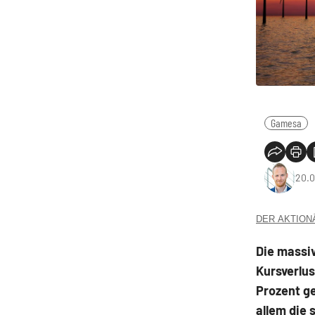
Gamesa
20.0
DER AKTIONÄR
Die massi
Kursverlus
Prozent g
allem die