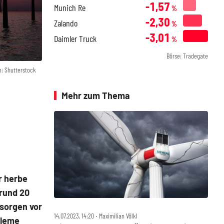
-1,57
Munich Re
%
-2,30
Zalando
%
-3,01
Daimler Truck
%
Börse: Tradegate
o: Shutterstock
Mehr zum Thema
r herbe
 rund 20
sorgen vor
14.07.2023, 14:20 ‧ Maximilian Völkl
bleme