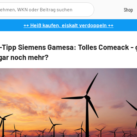
++ Heiß kaufen, eiskalt verdoppeln ++
-Tipp Siemens Gamesa: Tolles Comeack - 
ogar noch mehr?