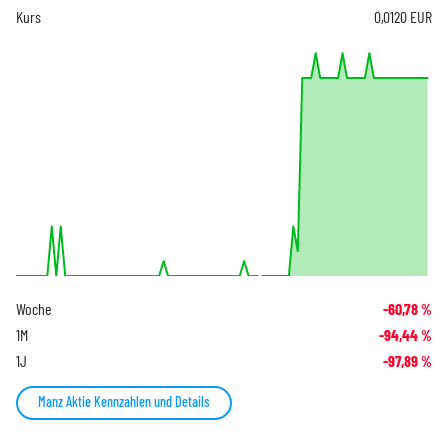
Kurs
0,0120
EUR
Woche
-60,78
%
1M
-94,44
%
1J
-97,89
%
Manz Aktie Kennzahlen und Details