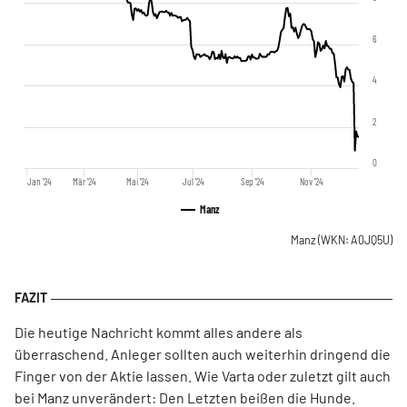
6
4
2
0
Jan '24
Mär '24
Mai '24
Jul '24
Sep '24
Nov '24
Manz
Manz
(WKN: A0JQ5U)
Die heutige Nachricht kommt alles andere als
überraschend. Anleger sollten auch weiterhin dringend die
Finger von der Aktie lassen. Wie Varta oder zuletzt gilt auch
bei Manz unverändert: Den Letzten beißen die Hunde.