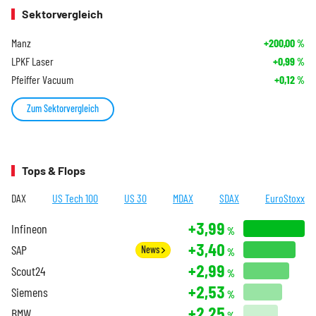
Sektorvergleich
Manz
+200,00
%
LPKF Laser
+0,99
%
Pfeiffer Vacuum
+0,12
%
Zum Sektorvergleich
Tops & Flops
DAX
US Tech 100
US 30
MDAX
SDAX
EuroStoxx
+3,99
Infineon
%
+3,40
SAP
News
%
+2,99
Scout24
%
+2,53
Siemens
%
+2,25
BMW
%