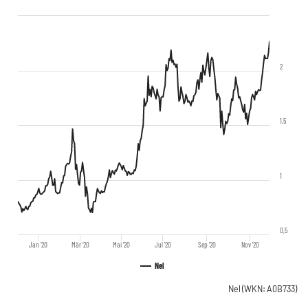
2
1,5
1
0,5
Jan '20
Mär '20
Mai '20
Jul '20
Sep '20
Nov '20
Nel
Nel
(WKN: A0B733)