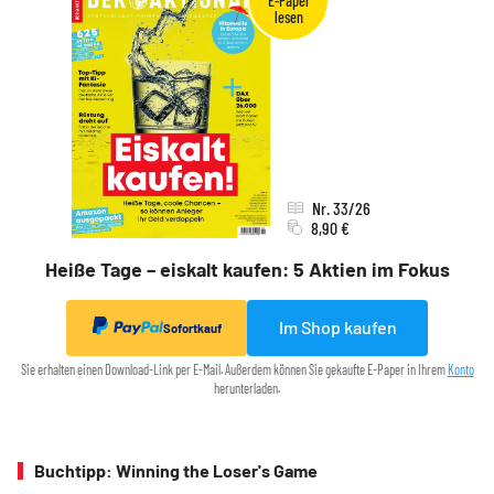
Nr. 33/26
8,90 €
Heiße Tage – eiskalt kaufen: 5 Aktien im Fokus
Im Shop kaufen
Sofortkauf
Sie erhalten einen Download-Link per E-Mail. Außerdem können Sie gekaufte E-Paper in Ihrem
Konto
herunterladen.
Buchtipp: Winning the Loser's Game