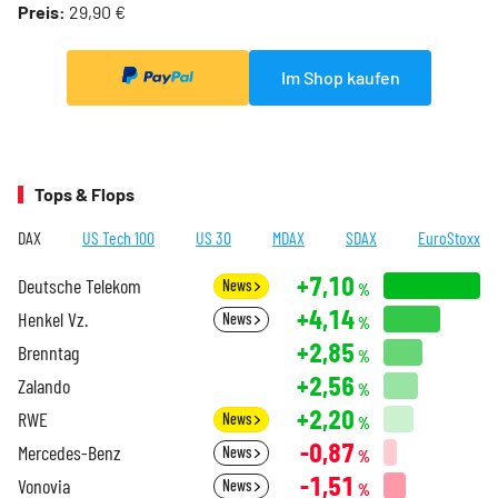
Preis:
29,90 €
Im Shop kaufen
Tops & Flops
DAX
US Tech 100
US 30
MDAX
SDAX
EuroStoxx
+7,10
Deutsche Telekom
News
%
+4,14
Henkel Vz.
News
%
+2,85
Brenntag
%
+2,56
Zalando
%
+2,20
RWE
News
%
-0,87
Mercedes-Benz
News
%
-1,51
Vonovia
News
%