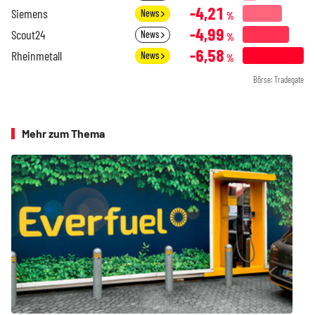
-4,21
Siemens
News
%
-4,99
Scout24
News
%
-6,58
Rheinmetall
News
%
Börse: Tradegate
Mehr zum Thema