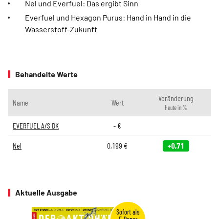
Nel und Everfuel: Das ergibt Sinn
Everfuel und Hexagon Purus: Hand in Hand in die
Wasserstoff-Zukunft
Behandelte Werte
Veränderung
Name
Wert
Heute in %
EVERFUEL A/S DK
-
€
Nel
0,199
€
+0,71
Aktuelle Ausgabe