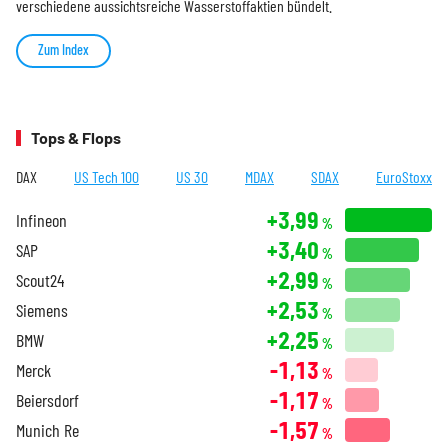
verschiedene aussichtsreiche Wasserstoffaktien bündelt.
Zum Index
Tops & Flops
DAX
US Tech 100
US 30
MDAX
SDAX
EuroStoxx
+3,99
Infineon
%
+3,40
SAP
%
+2,99
Scout24
%
+2,53
Siemens
%
+2,25
BMW
%
-1,13
Merck
%
-1,17
Beiersdorf
%
-1,57
Munich Re
%