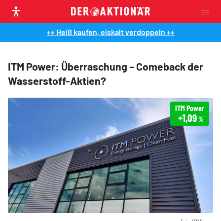
++ Heiß kaufen, eiskalt verdoppeln ++
ITM Power: Überraschung – Comeback der
Wasserstoff-Aktien?
ITM Power
+1,09
%