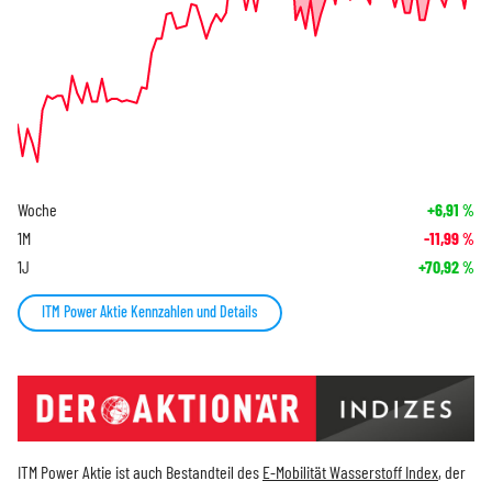
Woche
+6,91
%
1M
-11,99
%
1J
+70,92
%
ITM Power Aktie Kennzahlen und Details
ITM Power Aktie ist auch Bestandteil des
E-Mobilität Wasserstoff Index
, der