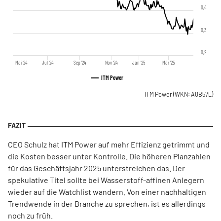
0,4
0,3
0,2
Mai '24
Jul '24
Sep '24
Nov '24
Jan '25
Mär '25
ITM Power
ITM Power
(WKN: A0B57L)
CEO Schulz hat ITM Power auf mehr Effizienz getrimmt und
die Kosten besser unter Kontrolle. Die höheren Planzahlen
für das Geschäftsjahr 2025 unterstreichen das. Der
spekulative Titel sollte bei Wasserstoff-affinen Anlegern
wieder auf die Watchlist wandern. Von einer nachhaltigen
Trendwende in der Branche zu sprechen, ist es allerdings
noch zu früh.