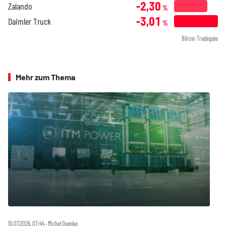
-2,30
Zalando
%
-3,01
Daimler Truck
%
Börse: Tradegate
Mehr zum Thema
10.07.2026, 07:44 ‧ Michel Doepke