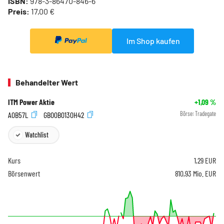
ISBN:
978-3-86470-846-6
Preis:
17,00 €
Im Shop kaufen
Behandelter Wert
ITM Power Aktie
+1,09
%
A0B57L
GB00B0130H42
Börse:
Tradegate
Watchlist
Kurs
1,29
EUR
Börsenwert
810,93 Mio. EUR