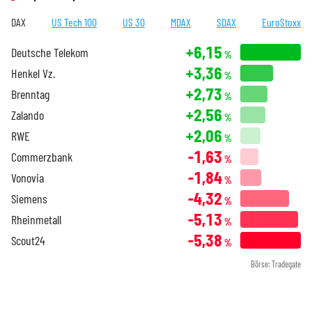
DAX
US Tech 100
US 30
MDAX
SDAX
EuroStoxx
+6,15
Deutsche Telekom
%
+3,36
Henkel Vz.
%
+2,73
Brenntag
%
+2,56
Zalando
%
+2,06
RWE
%
-1,63
Commerzbank
%
-1,84
Vonovia
%
-4,32
Siemens
%
-5,13
Rheinmetall
%
-5,38
Scout24
%
Börse: Tradegate