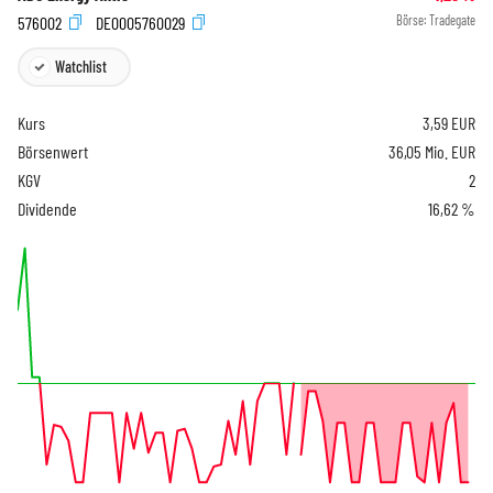
576002
DE0005760029
Börse:
Tradegate
Watchlist
Kurs
3,59
EUR
Börsenwert
36,05 Mio. EUR
KGV
2
Dividende
16,62 %