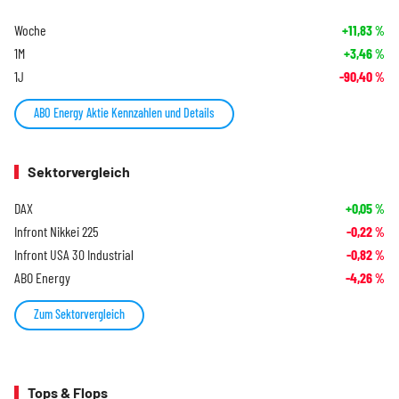
Woche
+11,83
%
1M
+3,46
%
1J
-90,40
%
ABO Energy Aktie Kennzahlen und Details
Sektorvergleich
DAX
+0,05
%
Infront Nikkei 225
-0,22
%
Infront USA 30 Industrial
-0,82
%
ABO Energy
-4,26
%
Zum Sektorvergleich
Tops & Flops