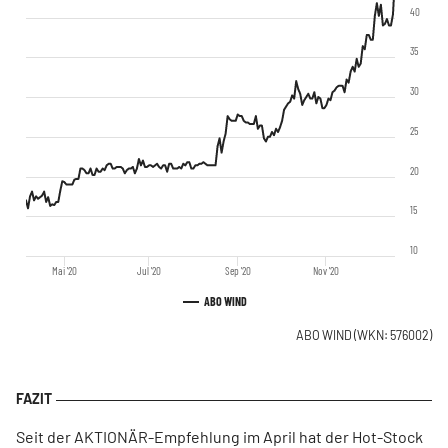
40
35
30
25
20
15
10
Mai '20
Jul '20
Sep '20
Nov '20
ABO WIND
ABO WIND
(WKN: 576002)
Seit der AKTIONÄR-Empfehlung im April hat der Hot-Stock