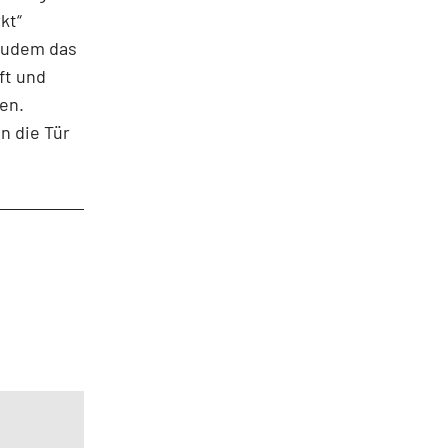
kt“
zudem das
ft und
den.
n die Tür