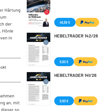
der Härtung
 zum
49,99 €
ch der
. Hönle
HEBELTRADER 142/26
ven in
9,90 €
eckt
HEBELTRADER 141/26
rnehmen
9,90 €
ng an, mit
 dieser so