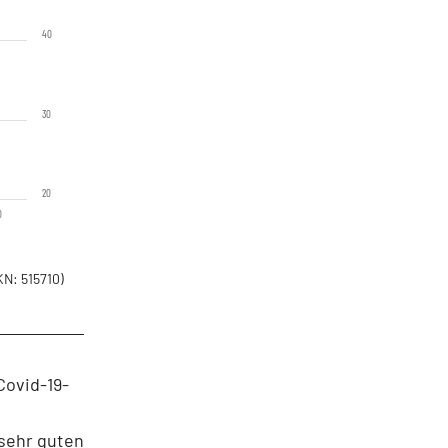
40
30
20
0
N: 515710)
Covid-19-
„sehr guten