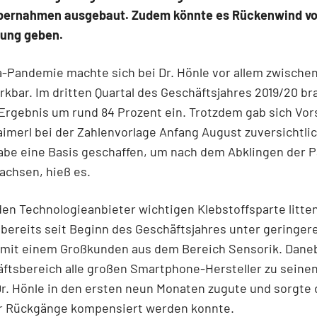
Übernahmen ausgebaut. Zudem könnte es Rückenwind vo
rung geben.
-Pandemie machte sich bei Dr. Hönle vor allem zwischen
kbar. Im dritten Quartal des Geschäftsjahres 2019/20 br
Ergebnis um rund 84 Prozent ein. Trotzdem gab sich Vor
imerl bei der Zahlenvorlage Anfang August zuversichtlic
abe eine Basis geschaffen, um nach dem Abklingen der 
achsen, hieß es.
 den Technologieanbieter wichtigen Klebstoffsparte litte
bereits seit Beginn des Geschäftsjahres unter geringer
mit einem Großkunden aus dem Bereich Sensorik. Daneb
ftsbereich alle großen Smartphone-Hersteller zu seine
r. Hönle in den ersten neun Monaten zugute und sorgte 
der Rückgänge kompensiert werden konnte.