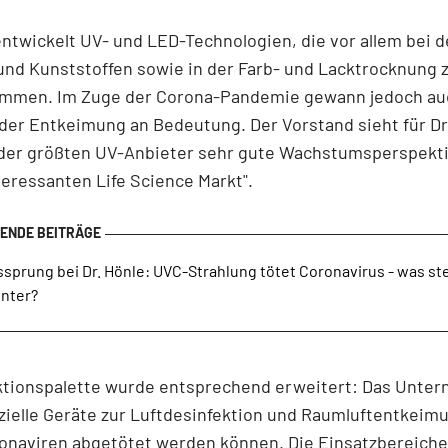
entwickelt UV- und LED-Technologien, die vor allem bei 
und Kunststoffen sowie in der Farb- und Lacktrocknung
ommen. Im Zuge der Corona-Pandemie gewann jedoch au
 der Entkeimung an Bedeutung. Der Vorstand sieht für Dr
n der größten UV-Anbieter sehr gute Wachstumsperspekti
eressanten Life Science Markt".
sprung bei Dr. Hönle: UVC-Strahlung tötet Coronavirus - was st
inter?
ktionspalette wurde entsprechend erweitert: Das Unte
zielle Geräte zur Luftdesinfektion und Raumluftentkeimu
onaviren abgetötet werden können. Die Einsatzbereiche