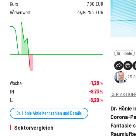
Kurs
7,80
EUR
Börsenwert
47,04 Mio. EUR
Dr. Hönle
25.0
Woche
-1,28
%
1M
-8,73
%
DER AKTIONÄR
1J
-8,29
%
Dr. Hönle 
Dr. Hönle Aktie Kennzahlen und Details
Corona-Pa
Fantasie s
Sektorvergleich
Raumlufte