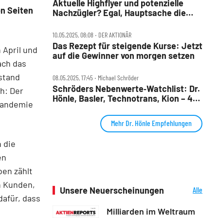
Aktuelle Highflyer und potenzielle
n Seiten
Nachzügler? Egal, Hauptsache die
Aktien steigen!
10.05.2025, 08:08 ‧ DER AKTIONÄR
Das Rezept für steigende Kurse: Jetzt
 April und
auf die Gewinner von morgen setzen
ach das
stand
08.05.2025, 17:45 ‧ Michael Schröder
Schröders Nebenwerte‑Watchlist: Dr.
h: Der
Hönle, Basler, Technotrans, Kion – 4
Pandemie
kaum beachtete Perlen!
Mehr Dr. Hönle Empfehlungen
n die
en
en zählt
n Kunden,
Unsere Neuerscheinungen
Alle
dafür, dass
Neuerscheinungen
Milliarden im Weltraum