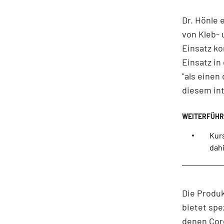
Dr. Hönle 
von Kleb- 
Einsatz k
Einsatz in
"als eine
diesem int
Kurs
dah
Die Produ
bietet spe
denen Cor