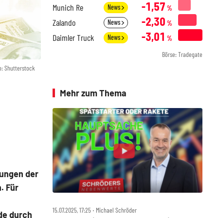
-1,57
Munich Re
News
%
-2,30
Zalando
News
%
-3,01
Daimler Truck
News
%
Börse: Tradegate
o: Shutterstock
Mehr zum Thema
kungen der
. Für
15.07.2025, 17:25 ‧ Michael Schröder
de durch