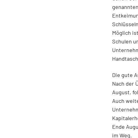
genannten 
Entkeimun
Schlüsseln
Möglich i
Schulen u
Unternehm
Handtasche
Die gute 
Nach der 
August, fo
Auch weite
Unternehm
Kapitalerh
Ende Augus
im Weg.