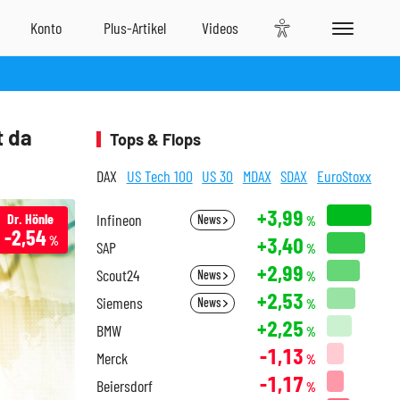
t da
Tops & Flops
DAX
US Tech 100
US 30
MDAX
SDAX
EuroStoxx
+3,99
Dr. Hönle
Infineon
News
%
-2,54
+3,40
%
SAP
%
+2,99
Scout24
News
%
+2,53
Siemens
News
%
+2,25
BMW
%
-1,13
Merck
%
-1,17
Beiersdorf
%