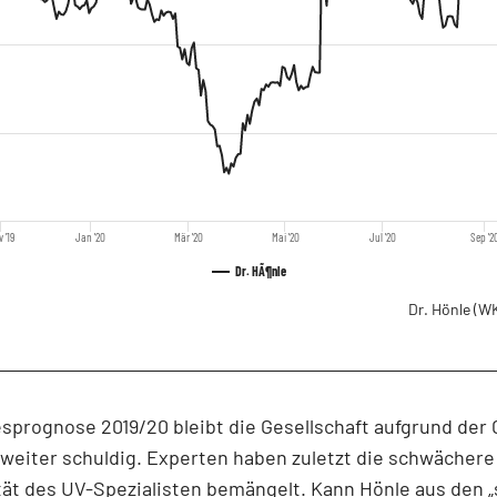
 '19
Jan '20
Mär '20
Mai '20
Jul '20
Sep '2
Dr. HÃ¶nle
Dr. Hönle
(WK
sprognose 2019/20 bleibt die Gesellschaft aufgrund der 
weiter schuldig. Experten haben zuletzt die schwächere
ität des UV-Spezialisten bemängelt. Kann Hönle aus den 