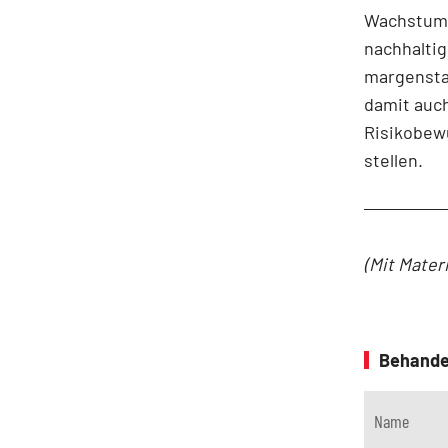
Wachstums
nachhalti
margenstar
damit auch
Risikobewu
stellen.
(Mit Mater
Behande
Name