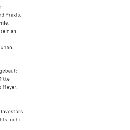
er
d Praxis,
omie.
teln an
huhen,
gebaut:
itte
t Meyer.
 Investors
chts mehr