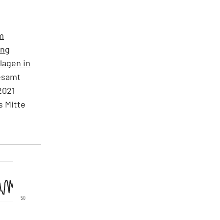
m
ung
lagen in
esamt
2021
s Mitte
50