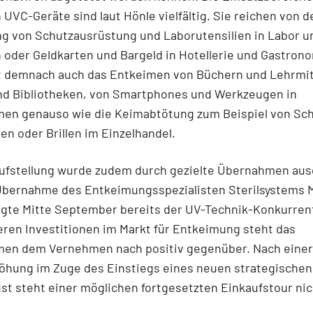
UVC-Geräte sind laut Hönle vielfältig. Sie reichen von d
g von Schutzausrüstung und Laborutensilien in Labor un
 oder Geldkarten und Bargeld in Hotellerie und Gastron
st demnach auch das Entkeimen von Büchern und Lehrmit
nd Bibliotheken, von Smartphones und Werkzeugen in
en genauso wie die Keimabtötung zum Beispiel von Sc
n oder Brillen im Einzelhandel.
Aufstellung wurde zudem durch gezielte Übernahmen aus
Übernahme des Entkeimungsspezialisten Sterilsystems M
lgte Mitte September bereits der UV-Technik-Konkurren
ren Investitionen im Markt für Entkeimung steht das
en dem Vernehmen nach positiv gegenüber. Nach einer
öhung im Zuge des Einstiegs eines neuen strategischen
t steht einer möglichen fortgesetzten Einkaufstour ni