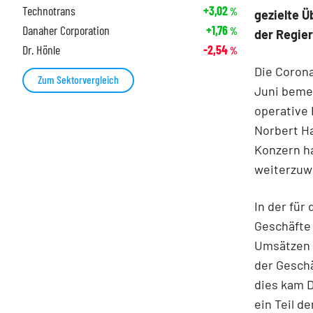
Technotrans
+3,02
%
gezielte 
Danaher Corporation
+1,76
%
der Regie
Dr. Hönle
-2,54
%
Die Corona
Zum Sektorvergleich
Juni bemer
operative 
Norbert Ha
Konzern h
weiterzuw
In der für
Geschäfte 
Umsätzen 
der Geschä
dies kam D
ein Teil 