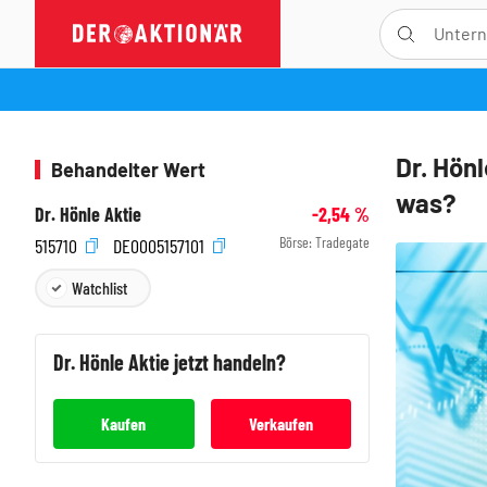
Dr. Hön
Behandelter Wert
was?
Dr. Hönle Aktie
-2,54
%
Börse:
Tradegate
515710
DE0005157101
Watchlist
Dr. Hönle
Aktie jetzt handeln?
Kaufen
Verkaufen