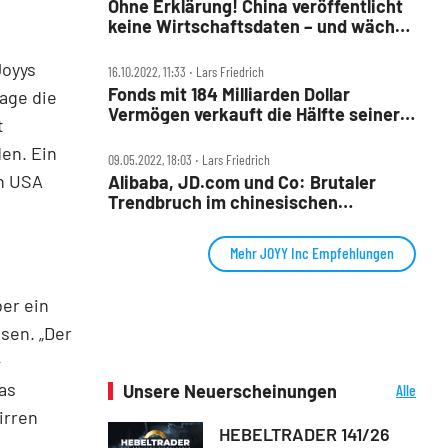
Ohne Erklärung! China veröffentlicht
keine Wirtschaftsdaten – und wächst
wohl langsamer als der Rest
Joyys
16.10.2022, 11:33 ‧ Lars Friedrich
Fonds mit 184 Milliarden Dollar
Tage die
Vermögen verkauft die Hälfte seiner
t
China‑Aktien
den. Ein
09.05.2022, 18:03 ‧ Lars Friedrich
en USA
Alibaba, JD.com und Co: Brutaler
Trendbruch im chinesischen
Onlinehandel
Mehr JOYY Inc Empfehlungen
ber ein
sen. „Der
-
as
Unsere Neuerscheinungen
Alle
Neuerscheinungen
irren
HEBELTRADER 141/26