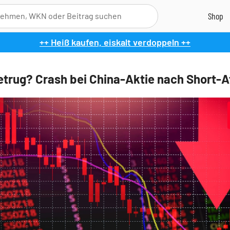
++ Heiß kaufen, eiskalt verdoppeln ++
etrug? Crash bei China-Aktie nach Short-