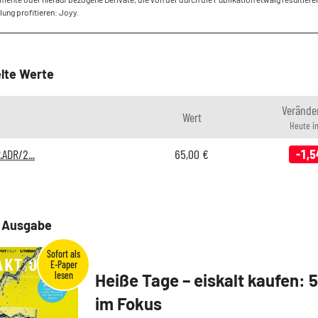
ung profitieren: Joyy.
lte Werte
Verände
Wert
Heute i
ADR/2...
65,00
€
-1,5
e Ausgabe
Heiße Tage – eiskalt kaufen: 
im Fokus