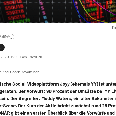
Fo
.ADR/2...
1.2020, 13:15
‧
Lars Friedrich
 bei Google bevorzugen
ische Social-Videoplattform Joyy (ehemals YY) ist unte
eraten. Der Vorwurf: 90 Prozent der Umsätze bei YY Liv
sein. Der Angreifer: Muddy Waters, ein alter Bekannter 
r-Szene. Der Kurs der Aktie bricht zunächst rund 25 Pro
NÄR gibt einen ersten Überblick über die Vorwürfe und