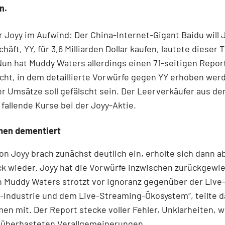
n.
r Joyy im Aufwind: Der China-Internet-Gigant Baidu will 
häft, YY, für 3,6 Milliarden Dollar kaufen, lautete dieser 
un hat Muddy Waters allerdings einen 71-seitigen Repor
icht, in dem detaillierte Vorwürfe gegen YY erhoben wer
er Umsätze soll gefälscht sein. Der Leerverkäufer aus d
 fallende Kurse bei der Joyy-Aktie.
en dementiert
on Joyy brach zunächst deutlich ein, erholte sich dann a
k wieder. Joyy hat die Vorwürfe inzwischen zurückgewie
 Muddy Waters strotzt vor Ignoranz gegenüber der Live
-Industrie und dem Live-Streaming-Ökosystem“, teilte d
n mit. Der Report stecke voller Fehler, Unklarheiten, w
 überhasteten Verallgemeinerungen.