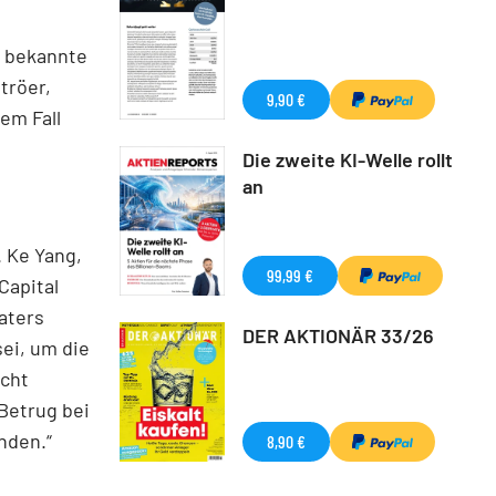
r bekannte
tröer,
9,90 €
em Fall
Die zweite KI-Welle rollt
an
. Ke Yang,
99,99 €
Capital
aters
DER AKTIONÄR 33/26
sei, um die
icht
Betrug bei
nden.“
8,90 €