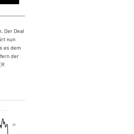
. Der Deal
ürt nun
is es dem
fern der
ER
80