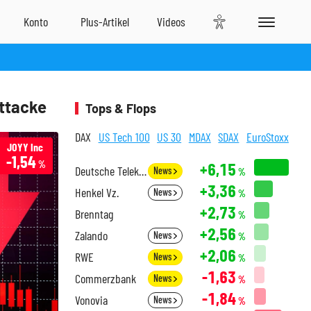
Attacke
Tops & Flops
DAX
US Tech 100
US 30
MDAX
SDAX
EuroStoxx
JOYY Inc
-1,54
%
+6,15
Deutsche Telekom
News
%
+3,36
Henkel Vz.
News
%
+2,73
Brenntag
%
+2,56
Zalando
News
%
+2,06
RWE
News
%
-1,63
Commerzbank
News
%
-1,84
Vonovia
News
%