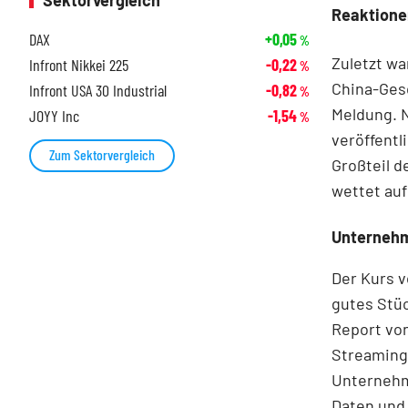
Sektorvergleich
Reaktione
DAX
+0,05
%
Zuletzt wa
Infront Nikkei 225
-0,22
%
China-Gesc
Infront USA 30 Industrial
-0,82
%
Meldung. N
JOYY Inc
-1,54
%
veröffentl
Zum Sektorvergleich
Großteil d
wettet auf
Unternehm
Der Kurs v
gutes Stüc
Report von
Streaming
Unternehme
Daten und