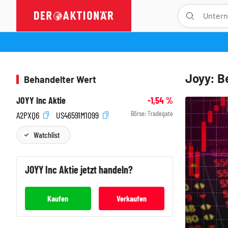
Joyy: B
Behandelter Wert
JOYY Inc Aktie
-1,54
%
Börse:
Tradegate
A2PXQ6
US46591M1099
Watchlist
JOYY Inc
Aktie jetzt handeln?
Kaufen
Verkaufen