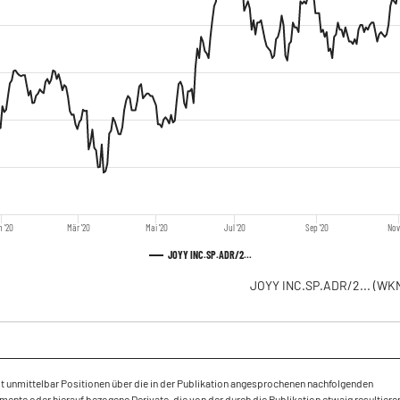
 '20
Mär '20
Mai '20
Jul '20
Sep '20
Nov
JOYY INC.SP.ADR/2...
JOYY INC.SP.ADR/2...
(WKN
lt unmittelbar Positionen über die in der Publikation angesprochenen nachfolgenden
mente oder hierauf bezogene Derivate, die von der durch die Publikation etwaig resultier