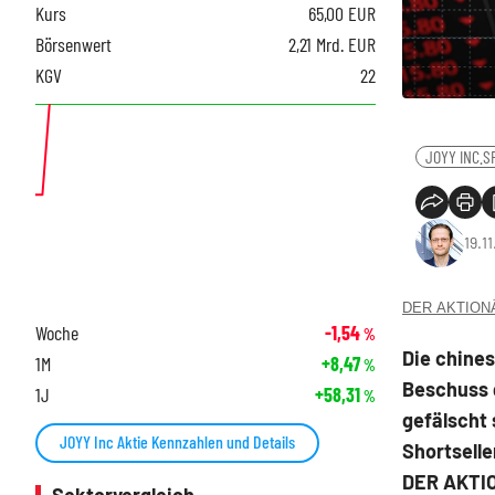
Kurs
65,00
EUR
Börsenwert
2,21 Mrd. EUR
KGV
22
JOYY INC.SP
19.1
DER AKTIONÄR
Woche
-1,54
%
Die chines
1M
+8,47
%
Beschuss g
1J
+58,31
%
gefälscht 
JOYY Inc Aktie Kennzahlen und Details
Shortselle
DER AKTIO