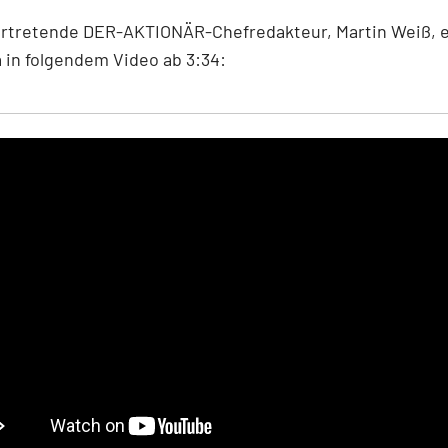
ertretende DER-AKTIONÄR-Chefredakteur, Martin Weiß, e
in folgendem Video ab 3:34: