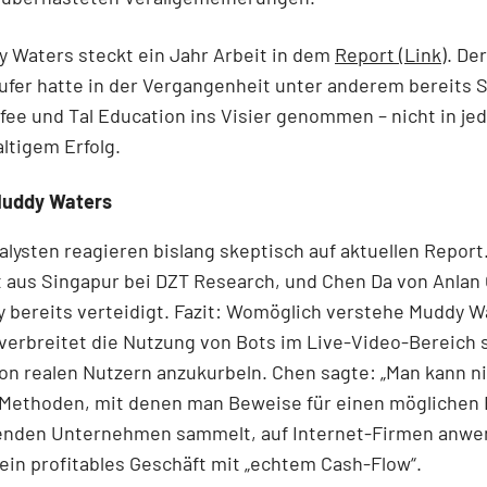
 Waters steckt ein Jahr Arbeit in dem
Report (Link)
. De
fer hatte in der Vergangenheit unter anderem bereits S
fee und Tal Education ins Visier genommen – nicht in jed
ltigem Erfolg.
 Muddy Waters
lysten reagieren bislang skeptisch auf aktuellen Report
t aus Singapur bei DZT Research, und Chen Da von Anlan 
 bereits verteidigt. Fazit: Womöglich verstehe Muddy W
 verbreitet die Nutzung von Bots im Live-Video-Bereich 
von realen Nutzern anzukurbeln. Chen sagte: „Man kann n
 Methoden, mit denen man Beweise für einen möglichen 
enden Unternehmen sammelt, auf Internet-Firmen anwe
ein profitables Geschäft mit „echtem Cash-Flow“.