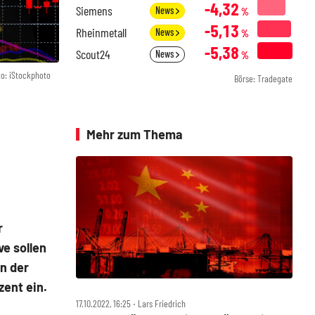
-4,32
Siemens
News
%
-5,13
Rheinmetall
News
%
-5,38
Scout24
News
%
to: iStockphoto
Börse: Tradegate
Mehr zum Thema
r
e sollen
in der
zent ein.
17.10.2022, 16:25 ‧ Lars Friedrich