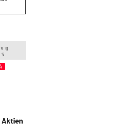
rung
n %
4
5 Aktien