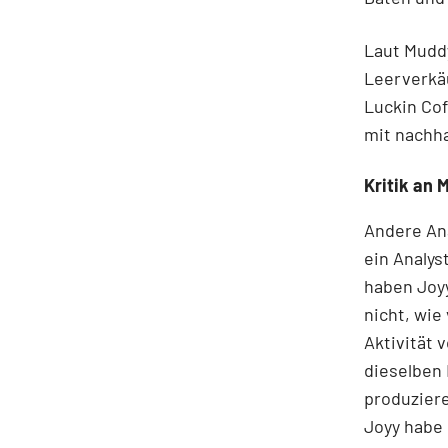
Laut Muddy
Leerverkäu
Luckin Cof
mit nachha
Kritik an
Andere Ana
ein Analys
haben Joyy
nicht, wie
Aktivität 
dieselben
produzier
Joyy habe 