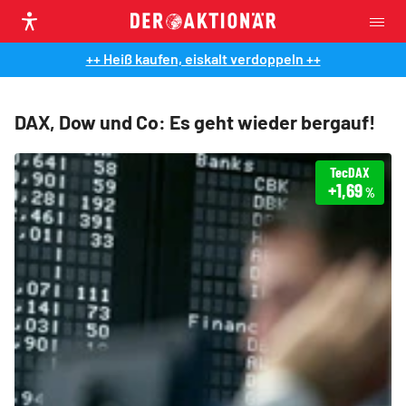
++ Heiß kaufen, eiskalt verdoppeln ++
DAX, Dow und Co: Es geht wieder bergauf!
TecDAX
+1,69
%