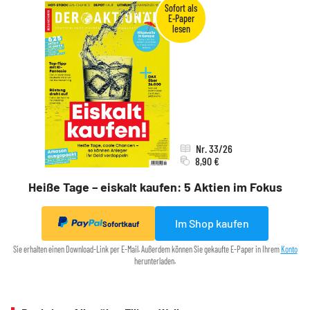
Nr. 33/26
8,90 €
Heiße Tage – eiskalt kaufen: 5 Aktien im Fokus
Im Shop kaufen
Sofortkauf
Sie erhalten einen Download-Link per E-Mail. Außerdem können Sie gekaufte E-Paper in Ihrem
Konto
herunterladen.