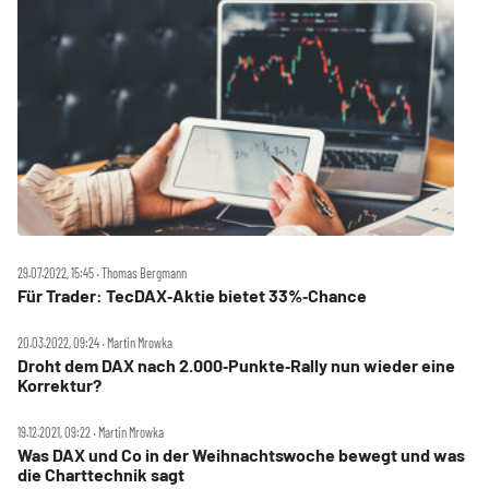
29.07.2022, 15:45 ‧ Thomas Bergmann
Für Trader: TecDAX‑Aktie bietet 33%‑Chance
20.03.2022, 09:24 ‧ Martin Mrowka
Droht dem DAX nach 2.000‑Punkte‑Rally nun wieder eine
Korrektur?
19.12.2021, 09:22 ‧ Martin Mrowka
Was DAX und Co in der Weihnachtswoche bewegt und was
die Charttechnik sagt