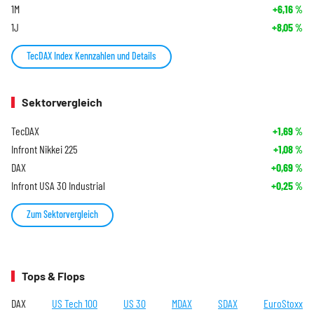
1M
+6,16
%
1J
+8,05
%
TecDAX Index Kennzahlen und Details
Sektorvergleich
TecDAX
+1,69
%
Infront Nikkei 225
+1,08
%
DAX
+0,69
%
Infront USA 30 Industrial
+0,25
%
Zum Sektorvergleich
Tops & Flops
DAX
US Tech 100
US 30
MDAX
SDAX
EuroStoxx