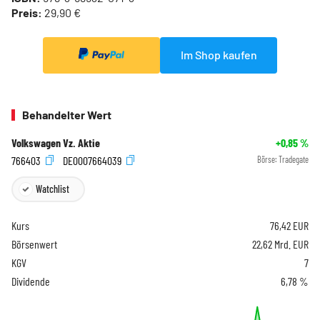
Preis:
29,90 €
Im Shop kaufen
Behandelter Wert
Volkswagen Vz. Aktie
+0,85
%
766403
DE0007664039
Börse:
Tradegate
Watchlist
Kurs
76,42
EUR
Börsenwert
22,62 Mrd. EUR
KGV
7
Dividende
6,78 %