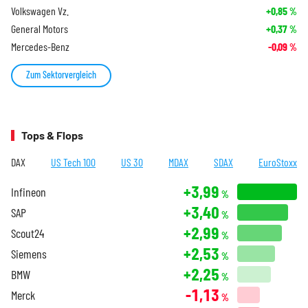
Volkswagen Vz.
+0,85
%
General Motors
+0,37
%
Mercedes-Benz
-0,09
%
Zum Sektorvergleich
Tops & Flops
DAX
US Tech 100
US 30
MDAX
SDAX
EuroStoxx
+3,99
Infineon
%
+3,40
SAP
%
+2,99
Scout24
%
+2,53
Siemens
%
+2,25
BMW
%
-1,13
Merck
%