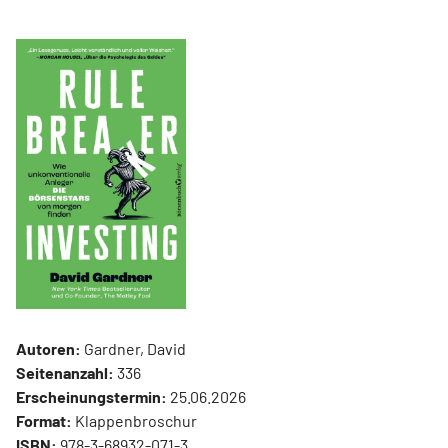
Autoren:
Gardner, David
Seitenanzahl:
336
Erscheinungstermin:
25.06.2026
Format:
Klappenbroschur
ISBN:
978-3-68932-071-3