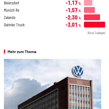
-1,17
Beiersdorf
%
-1,57
Munich Re
%
-2,30
Zalando
%
-3,01
Daimler Truck
%
Börse: Tradegate
Mehr zum Thema