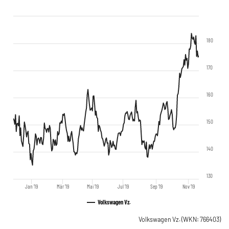
180
170
160
150
140
130
Jan '19
Mär '19
Mai '19
Jul '19
Sep '19
Nov '19
Volkswagen Vz.
Volkswagen Vz.
(WKN: 766403)