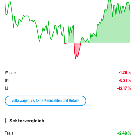
Woche
-1,26
%
1M
-0,21
%
1J
-12,17
%
Volkswagen Vz. Aktie Kennzahlen und Details
Sektorvergleich
Tesla
+2,49
%