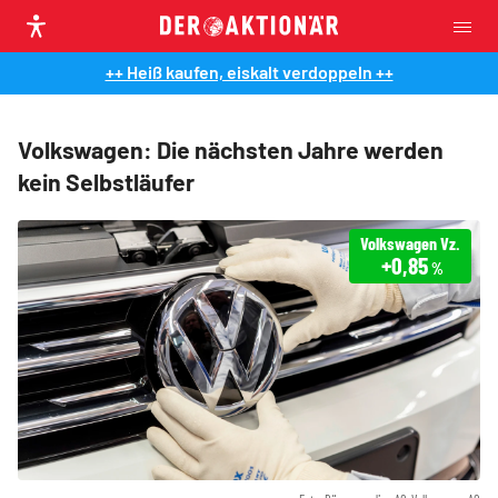
++ Heiß kaufen, eiskalt verdoppeln ++
Volkswagen: Die nächsten Jahre werden
kein Selbstläufer
Volkswagen Vz.
+0,85
%