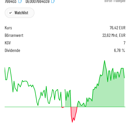
766403
DE0007664039
Börse:
Tradegate
Watchlist
Kurs
76,42
EUR
Börsenwert
22,62 Mrd. EUR
KGV
7
Dividende
6,78 %