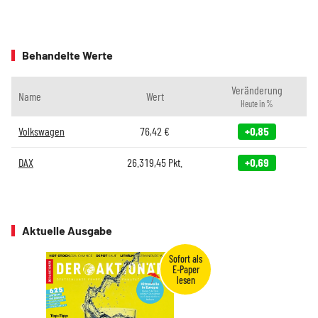
Behandelte Werte
Veränderung
Name
Wert
Heute in %
Volkswagen
76,42
€
+0,85
DAX
26.319,45
Pkt.
+0,69
Aktuelle Ausgabe