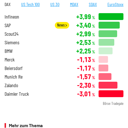
DAX
US Tech 100
US 30
MDAX
SDAX
EuroStoxx
+3,99
Infineon
%
+3,40
SAP
News
%
+2,99
Scout24
%
+2,53
Siemens
%
+2,25
BMW
%
-1,13
Merck
%
-1,17
Beiersdorf
%
-1,57
Munich Re
%
-2,30
Zalando
%
-3,01
Daimler Truck
%
Börse: Tradegate
Mehr zum Thema