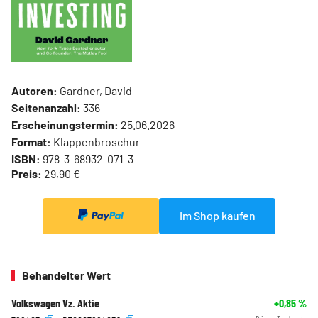
Autoren:
Gardner, David
Seitenanzahl:
336
Erscheinungstermin:
25.06.2026
Format:
Klappenbroschur
ISBN:
978-3-68932-071-3
Preis:
29,90 €
Im Shop kaufen
Behandelter Wert
Volkswagen Vz. Aktie
+0,85
%