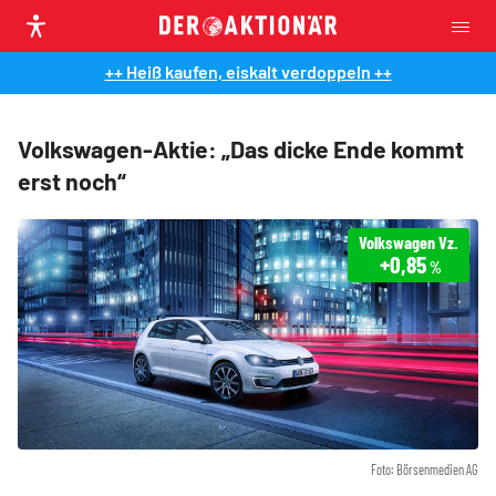
++ Heiß kaufen, eiskalt verdoppeln ++
Volkswagen-Aktie: „Das dicke Ende kommt
erst noch“
Volkswagen Vz.
+0,85
%
Foto: Börsenmedien AG