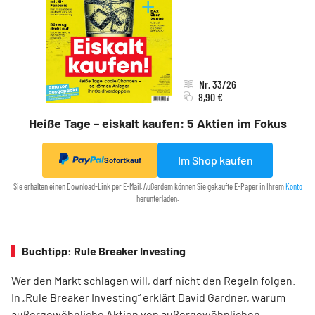
Nr. 33/26
8,90 €
Heiße Tage – eiskalt kaufen: 5 Aktien im Fokus
Im Shop kaufen
Sofortkauf
Sie erhalten einen Download-Link per E-Mail. Außerdem können Sie gekaufte E-Paper in Ihrem
Konto
herunterladen.
Buchtipp: Rule Breaker Investing
Wer den Markt schlagen will, darf nicht den Regeln folgen.
In „Rule Breaker Investing“ erklärt David Gardner, warum
außergewöhnliche Aktien von außer­gewöhnlichen