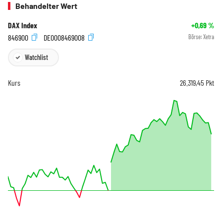
Behandelter Wert
DAX Index
+0,69
%
846900
DE0008469008
Börse:
Xetra
Watchlist
Kurs
26.319,45
Pkt