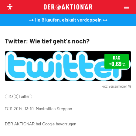
++ Heiß kaufen, eiskalt verdoppeln ++
Twitter: Wie tief geht's noch?
DAX
+0,69
%
Foto: Börsenmedien AG
DAX
Twitter
17.11.2014, 13:10
‧ Maximilian Steppan
DER AKTIONÄR bei Google bevorzugen