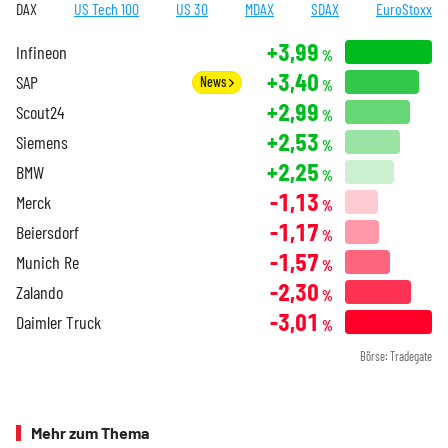
DAX
US Tech 100
US 30
MDAX
SDAX
EuroStoxx
+3,99
Infineon
%
+3,40
SAP
News
%
+2,99
Scout24
%
+2,53
Siemens
%
+2,25
BMW
%
-1,13
Merck
%
-1,17
Beiersdorf
%
-1,57
Munich Re
%
-2,30
Zalando
%
-3,01
Daimler Truck
%
Börse: Tradegate
Mehr zum Thema