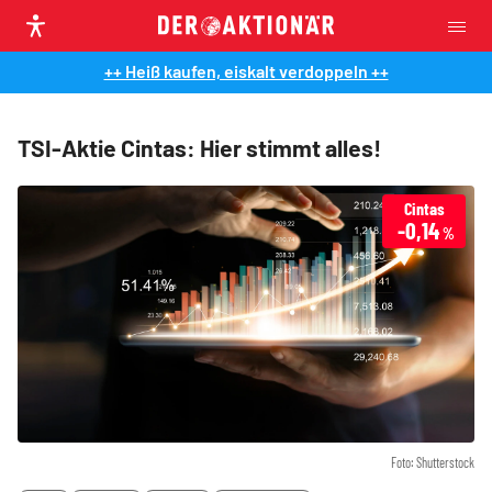
++ Heiß kaufen, eiskalt verdoppeln ++
TSI-Aktie Cintas: Hier stimmt alles!
Cintas
-0,14
%
Foto: Shutterstock