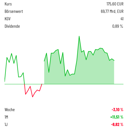
Kurs
175,60
EUR
Börsenwert
69,77 Mrd. EUR
KGV
41
Dividende
0,89 %
Woche
-3,10
%
1M
+11,51
%
1J
-8,82
%