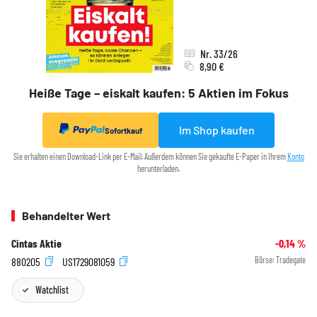
Nr. 33/26
8,90 €
Heiße Tage – eiskalt kaufen: 5 Aktien im Fokus
Im Shop kaufen
Sofortkauf
Sie erhalten einen Download-Link per E-Mail. Außerdem können Sie gekaufte E-Paper in Ihrem
Konto
herunterladen.
Behandelter Wert
Cintas Aktie
-0,14
%
880205
US1729081059
Börse:
Tradegate
Watchlist