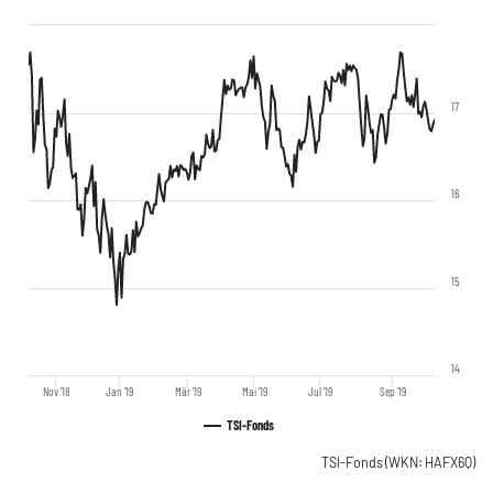
17
16
15
14
Nov '18
Jan '19
Mär '19
Mai '19
Jul '19
Sep '19
TSI-Fonds
TSI-Fonds
(WKN: HAFX6Q)