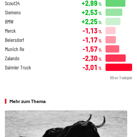
+2,99
Scout24
%
+2,53
Siemens
%
+2,25
BMW
%
-1,13
Merck
%
-1,17
Beiersdorf
%
-1,57
Munich Re
%
-2,30
Zalando
%
-3,01
Daimler Truck
%
Börse: Tradegate
Mehr zum Thema