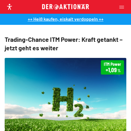
++ Heiß kaufen, eiskalt verdoppeln ++
Trading-Chance ITM Power: Kraft getankt –
jetzt geht es weiter
ITM Power
+1,09
%