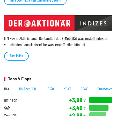
ITM Power Aktie Kennzahlen und Details
ITM Power Aktie ist auch Bestandteil des
E-Mobilität Wasserstoff Index
, der
verschiedene aussichtsreiche Wasserstoffaktien bündelt.
Zum Index
Tops & Flops
DAX
US Tech 100
US 30
MDAX
SDAX
EuroStoxx
+3,99
Infineon
%
+3,40
SAP
%
+2,99
Scout24