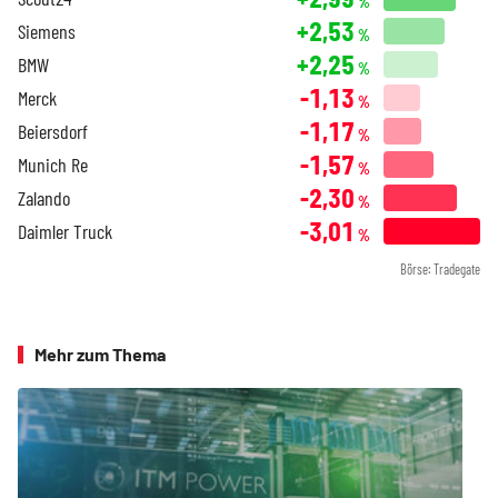
%
+2,53
Siemens
%
+2,25
BMW
%
-1,13
Merck
%
-1,17
Beiersdorf
%
-1,57
Munich Re
%
-2,30
Zalando
%
-3,01
Daimler Truck
%
Börse: Tradegate
Mehr zum Thema