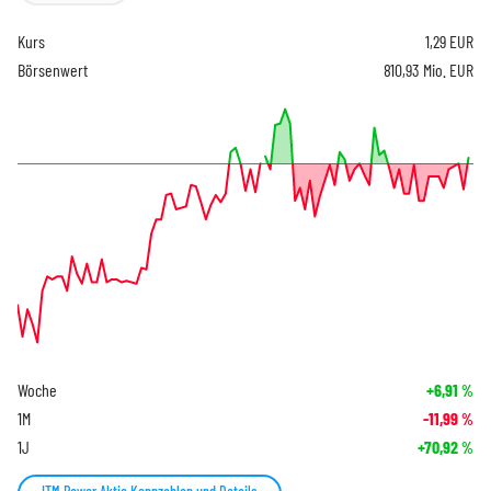
Kurs
1,29
EUR
Börsenwert
810,93 Mio. EUR
Woche
+6,91
%
1M
-11,99
%
1J
+70,92
%