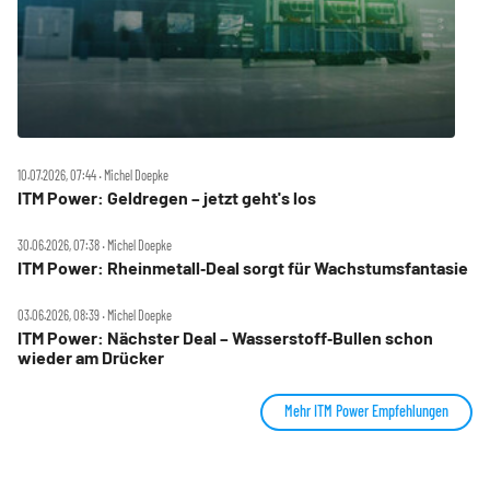
10.07.2026, 07:44 ‧ Michel Doepke
ITM Power: Geldregen – jetzt geht's los
30.06.2026, 07:38 ‧ Michel Doepke
ITM Power: Rheinmetall‑Deal sorgt für Wachstumsfantasie
03.06.2026, 08:39 ‧ Michel Doepke
ITM Power: Nächster Deal – Wasserstoff‑Bullen schon
wieder am Drücker
Mehr ITM Power Empfehlungen