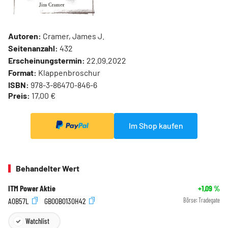
Autoren:
Cramer, James J.
Seitenanzahl:
432
Erscheinungstermin:
22.09.2022
Format:
Klappenbroschur
ISBN:
978-3-86470-846-6
Preis:
17,00 €
Im Shop kaufen
Behandelter Wert
ITM Power Aktie
+1,09
%
A0B57L
GB00B0130H42
Börse:
Tradegate
Watchlist