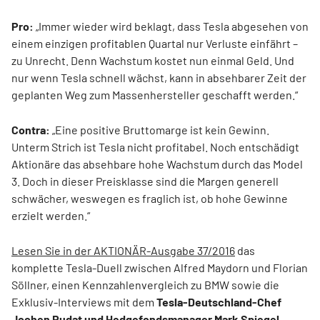
Pro:
„Immer wieder wird beklagt, dass Tesla abgesehen von
einem einzigen profitablen Quartal nur Verluste einfährt –
zu Unrecht. Denn Wachstum kostet nun einmal Geld. Und
nur wenn Tesla schnell wächst, kann in absehbarer Zeit der
geplanten Weg zum Massenhersteller geschafft werden.“
Contra:
„Eine positive Bruttomarge ist kein Gewinn.
Unterm Strich ist Tesla nicht profitabel. Noch entschädigt
Aktionäre das absehbare hohe Wachstum durch das Model
3. Doch in dieser Preisklasse sind die Margen generell
schwächer, weswegen es fraglich ist, ob hohe Gewinne
erzielt werden.“
Lesen Sie in der AKTIONÄR-Ausgabe 37/2016
das
komplette Tesla-Duell zwischen Alfred Maydorn und Florian
Söllner, einen Kennzahlenvergleich zu BMW sowie die
Exklusiv-Interviews mit dem
Tesla-Deutschland-Chef
Jochen Rudat und Hedgefondsmanager Mark Spiegel.