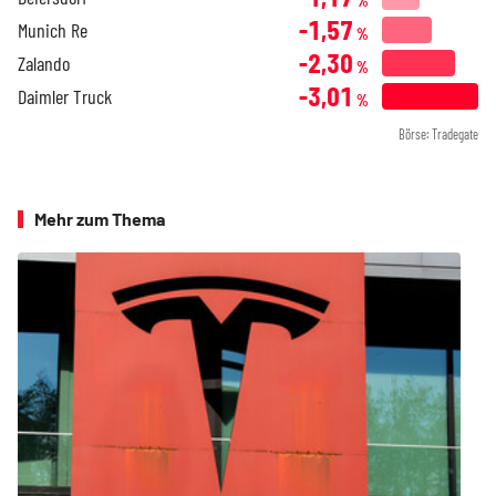
%
-1,57
Munich Re
%
-2,30
Zalando
%
-3,01
Daimler Truck
%
Börse: Tradegate
Mehr zum Thema