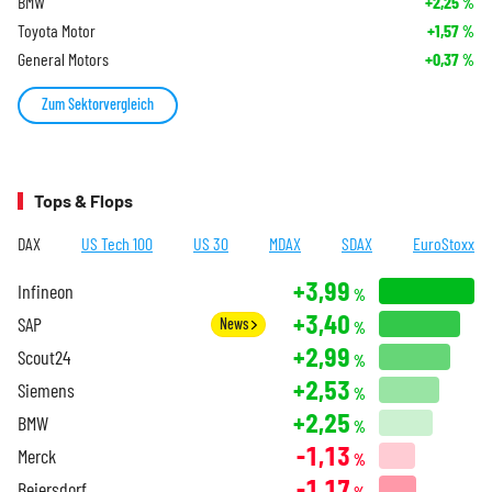
BMW
+2,25
%
Toyota Motor
+1,57
%
General Motors
+0,37
%
Zum Sektorvergleich
Tops & Flops
DAX
US Tech 100
US 30
MDAX
SDAX
EuroStoxx
+3,99
Infineon
%
+3,40
SAP
News
%
+2,99
Scout24
%
+2,53
Siemens
%
+2,25
BMW
%
-1,13
Merck
%
-1,17
Beiersdorf