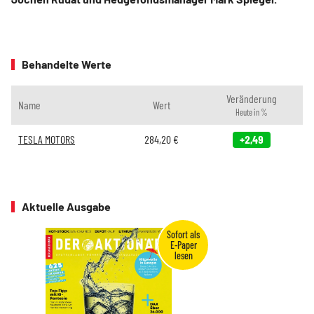
Behandelte Werte
Veränderung
Name
Wert
Heute in %
TESLA MOTORS
284,20
€
+2,49
Aktuelle Ausgabe