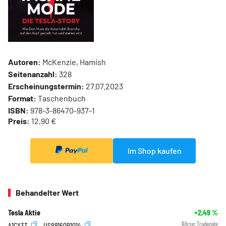
Autoren:
McKenzie, Hamish
Seitenanzahl:
328
Erscheinungstermin:
27.07.2023
Format:
Taschenbuch
ISBN:
978-3-86470-937-1
Preis:
12,90 €
Im Shop kaufen
Behandelter Wert
Tesla Aktie
+2,49
%
A1CX3T
US88160R1014
Börse:
Tradegate