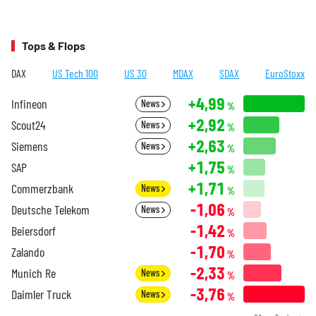
Tops & Flops
DAX
US Tech 100
US 30
MDAX
SDAX
EuroStoxx
+4,99
Infineon
News
%
+2,92
Scout24
News
%
+2,63
Siemens
News
%
+1,75
SAP
%
+1,71
Commerzbank
News
%
-1,06
Deutsche Telekom
News
%
-1,42
Beiersdorf
%
-1,70
Zalando
%
-2,33
Munich Re
News
%
-3,76
Daimler Truck
News
%