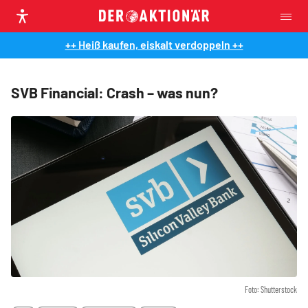
++ Heiß kaufen, eiskalt verdoppeln ++
SVB Financial: Crash – was nun?
Foto: Shutterstock