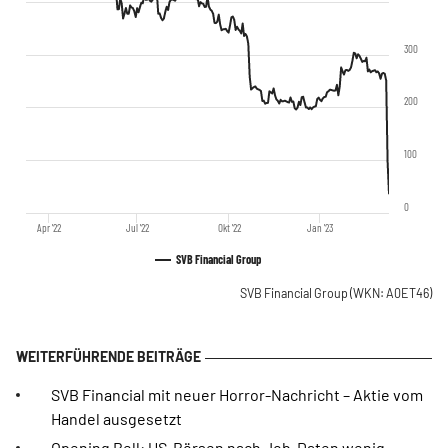
300
200
100
0
Apr '22
Jul '22
Okt '22
Jan '23
SVB Financial Group
SVB Financial Group
(WKN: A0ET46)
SVB Financial mit neuer Horror-Nachricht – Aktie vom
Handel ausgesetzt
Opening Bell: US-Börsen nach Job-Daten wenig