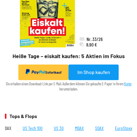
Nr. 33/26
8,90 €
Heiße Tage – eiskalt kaufen: 5 Aktien im Fokus
Im Shop kaufen
Sofortkauf
Sie erhalten einen Download-Link per E-Mail. Außerdem können Sie gekaufte E-Paper in Ihrem
Konto
herunterladen.
Tops & Flops
DAX
US Tech 100
US 30
MDAX
SDAX
EuroStoxx