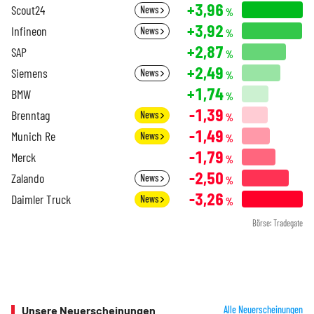
+3,96
Scout24
News
%
+3,92
Infineon
News
%
+2,87
SAP
%
+2,49
Siemens
News
%
+1,74
BMW
%
-1,39
Brenntag
News
%
-1,49
Munich Re
News
%
-1,79
Merck
%
-2,50
Zalando
News
%
-3,26
Daimler Truck
News
%
Börse: Tradegate
Unsere Neuerscheinungen
Alle Neuerscheinungen