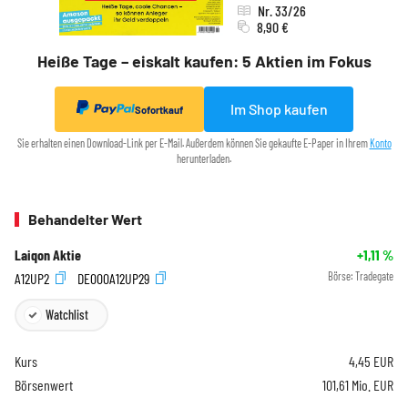
Nr. 33/26
8,90 €
Heiße Tage – eiskalt kaufen: 5 Aktien im Fokus
Im Shop kaufen
Sofortkauf
Sie erhalten einen Download-Link per E-Mail. Außerdem können Sie gekaufte E-Paper in Ihrem
Konto
herunterladen.
Behandelter Wert
Laiqon Aktie
+1,11
%
A12UP2
DE000A12UP29
Börse:
Tradegate
Watchlist
Kurs
4,45
EUR
Börsenwert
101,61 Mio. EUR