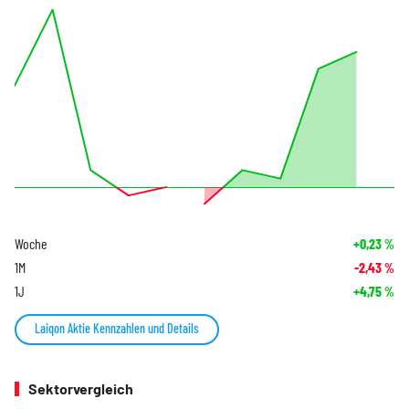
Woche
+0,23
%
1M
-2,43
%
1J
+4,75
%
Laiqon Aktie Kennzahlen und Details
Sektorvergleich