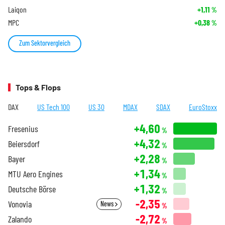
Laiqon
+1,11
%
MPC
+0,38
%
Zum Sektorvergleich
Tops & Flops
DAX
US Tech 100
US 30
MDAX
SDAX
EuroStoxx
+4,60
Fresenius
%
+4,32
Beiersdorf
%
+2,28
Bayer
%
+1,34
MTU Aero Engines
%
+1,32
Deutsche Börse
%
-2,35
Vonovia
News
%
-2,72
Zalando
%