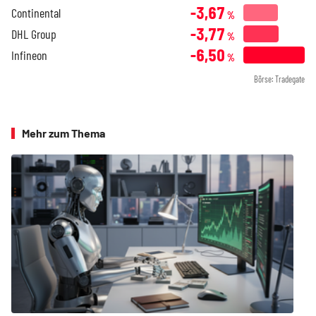
-3,67
Continental
%
-3,77
DHL Group
%
-6,50
Infineon
%
Börse: Tradegate
Mehr zum Thema