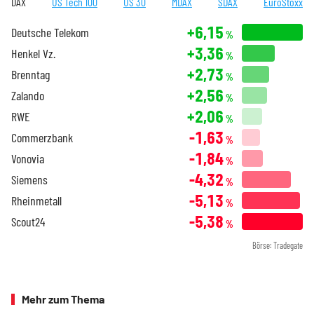
DAX
US Tech 100
US 30
MDAX
SDAX
EuroStoxx
+6,15
Deutsche Telekom
%
+3,36
Henkel Vz.
%
+2,73
Brenntag
%
+2,56
Zalando
%
+2,06
RWE
%
-1,63
Commerzbank
%
-1,84
Vonovia
%
-4,32
Siemens
%
-5,13
Rheinmetall
%
-5,38
Scout24
%
Börse: Tradegate
Mehr zum Thema