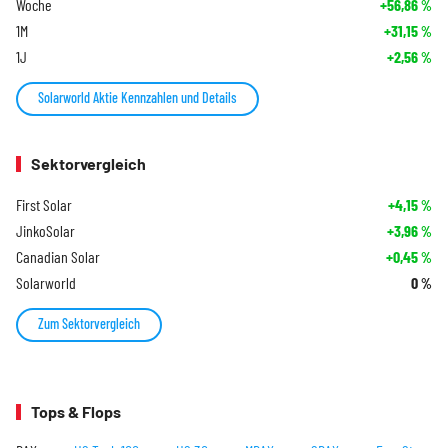
Woche
+56,86
%
1M
+31,15
%
1J
+2,56
%
Solarworld Aktie Kennzahlen und Details
Sektorvergleich
First Solar
+4,15
%
JinkoSolar
+3,96
%
Canadian Solar
+0,45
%
Solarworld
0
%
Zum Sektorvergleich
Tops & Flops