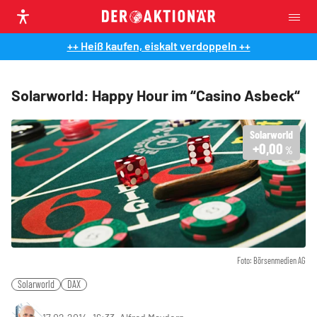
++ Heiß kaufen, eiskalt verdoppeln ++
Solarworld: Happy Hour im “Casino Asbeck“
Solarworld
+0,00
%
Foto: Börsenmedien AG
Solarworld
DAX