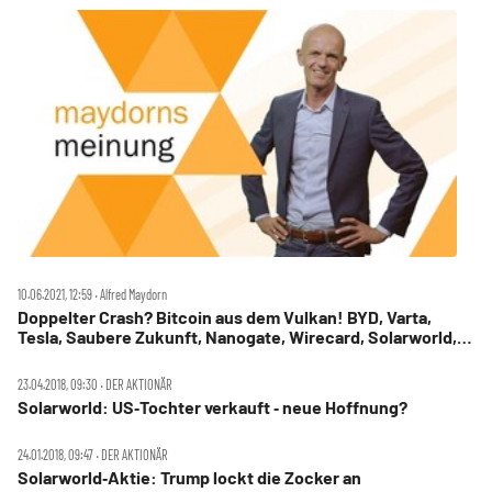
10.06.2021, 12:59 ‧ Alfred Maydorn
Doppelter Crash? Bitcoin aus dem Vulkan! BYD, Varta,
Tesla, Saubere Zukunft, Nanogate, Wirecard, Solarworld,
Meyer Burger, Ynvisible
23.04.2018, 09:30 ‧ DER AKTIONÄR
Solarworld: US‑Tochter verkauft ‑ neue Hoffnung?
24.01.2018, 09:47 ‧ DER AKTIONÄR
Solarworld‑Aktie: Trump lockt die Zocker an